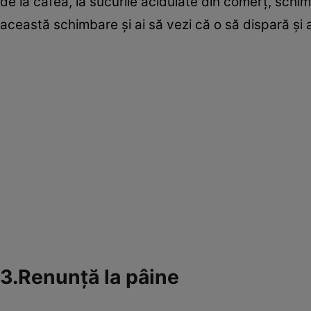
de la cafea, la sucurile acidulate din comerţ, schim
această schimbare şi ai să vezi că o să dispară şi 
3.Renunţă la pâine