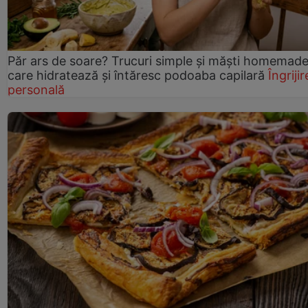
Păr ars de soare? Trucuri simple și măști homemad
care hidratează și întăresc podoaba capilară
Îngrijir
personală