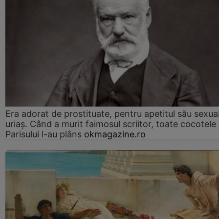
Era adorat de prostituate, pentru apetitul său sexua
uriaș. Când a murit faimosul scriitor, toate cocotele
Parisului l-au plâns
okmagazine.ro