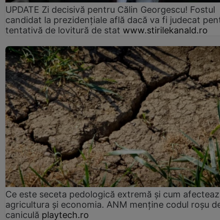
UPDATE Zi decisivă pentru Călin Georgescu! Fostul
candidat la prezidențiale află dacă va fi judecat pen
tentativă de lovitură de stat
www.stirilekanald.ro
Ce este seceta pedologică extremă și cum afectea
agricultura și economia. ANM menține codul roșu d
caniculă
playtech.ro