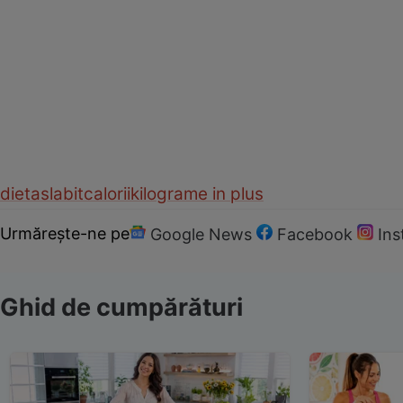
dieta
slabit
calorii
kilograme in plus
Urmărește-ne pe
Google News
Facebook
In
Ghid de cumpărături