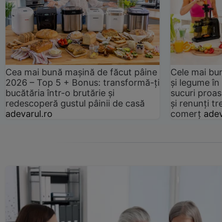
Cea mai bună mașină de făcut pâine
Cele mai bu
2026 – Top 5 + Bonus: transformă-ți
și legume în
bucătăria într-o brutărie și
sucuri proas
redescoperă gustul pâinii de casă
și renunți tr
adevarul.ro
comerț
adev