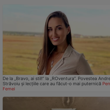
De la „Bravo, ai stil!” la „ROventura”. Povestea Andr
Străvoiu și lecțiile care au făcut-o mai puternică
Pen
Femei