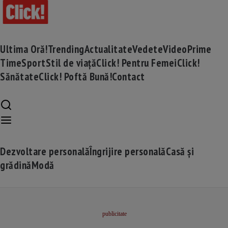
Ultima Oră!
Trending
Actualitate
Vedete
Video
Prime
Time
Sport
Stil de viață
Click! Pentru Femei
Click!
Sănătate
Click! Poftă Bună!
Contact
Dezvoltare personală
Îngrijire personală
Casă și
grădină
Modă