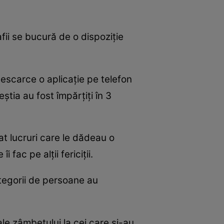
fii se bucură de o dispoziţie
descarce o aplicaţie pe telefon
eştia au fost împărţiţi în 3
at lucruri care le dădeau o
 fac pe alţii fericiţii.
categorii de persoane au
 ale zâmbetului la cei care şi-au