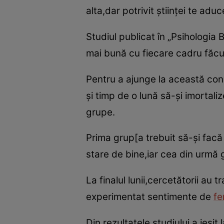
alta,dar potrivit ştiinţei te ad
Studiul publicat în „Psihologia 
mai bună cu fiecare cadru făcu
Pentru a ajunge la această cons
şi timp de o lună să-şi imortalize
grupe.
Prima grup[a trebuit să-şi facă
stare de bine,iar cea din urmă gru
La finalul lunii,cercetătorii au 
experimentat sentimente de
fe
Din rezultatele studiului a ieşit