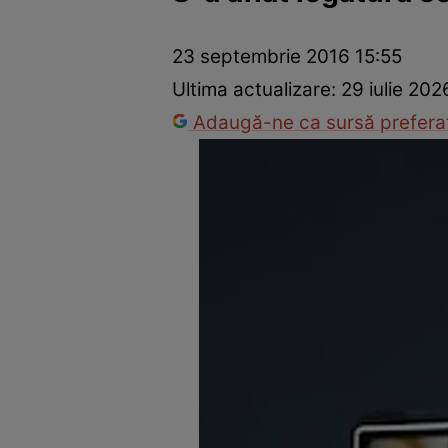
Dezvoltare personală
Îngrijire personală
Casă și grădină
23 septembrie 2016 15:55
Ultima actualizare:
29 iulie 202
Adaugă-ne ca sursă preferat