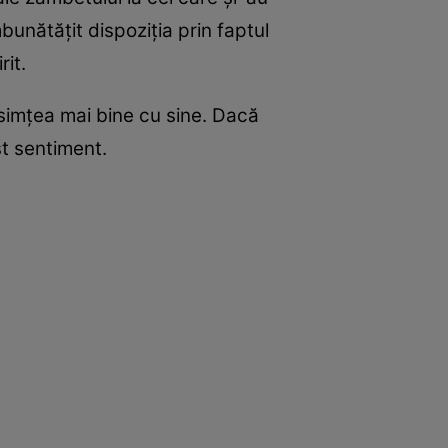
bunătăţit dispoziţia prin faptul
rit.
e simţea mai bine cu sine. Dacă
st sentiment.