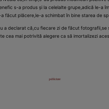
benefic s-a produs şi la celelalte grupe,adică le-a îm
e-a făcut plăcere,le-a schimbat în bine starea de spi
diu a declarat că,cu fiecare zi de făcut fotografii,s
este cea mai potrivită alegere ca să imortalizezi ace