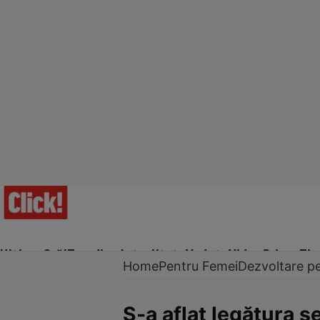
Ultima Oră!
Trending
Actualitate
Vedete
Video
Prime Ti
Home
Pentru Femei
Dezvoltare p
S-a aflat legătura se