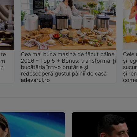
are
Cea mai bună mașină de făcut pâine
Cele 
2026 – Top 5 + Bonus: transformă-ți
și le
um
bucătăria într-o brutărie și
sucur
ta
redescoperă gustul pâinii de casă
și ren
adevarul.ro
come