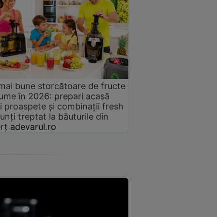
mai bune storcătoare de fructe
gume în 2026: prepari acasă
i proaspete și combinații fresh
unți treptat la băuturile din
rț
adevarul.ro