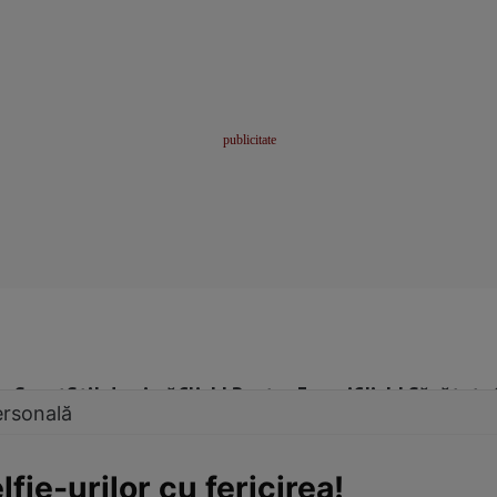
me
Sport
Stil de viață
Click! Pentru Femei
Click! Sănătate
ersonală
lfie-urilor cu fericirea!