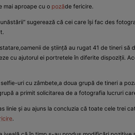
uce mai aproape cu o
poză
de fericire.
Bunăstării“ sugerează că cei care îşi fac des fotogra
t.
tatare,oamenii de ştiinţă au rugat 41 de tineri să 
ze cu ajutorul ei portretele în diferite dispoziţii. Ac
 selfie-uri cu zâmbete,a doua grupă de tineri a poz
pă a primit solicitarea de a fotografia lucruri care îi
tras linie şi au ajuns la concluzia că toate cele trei 
ricire
.
 la iveală că,în timp,s-au produs modificări pozitive