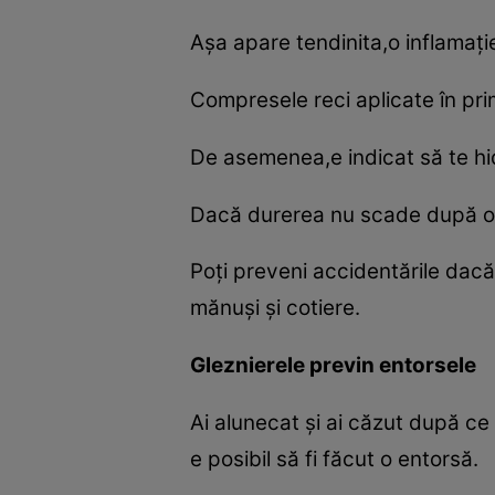
Aşa apare tendinita,o inflamaţi
Compresele reci aplicate în pri
De asemenea,e indicat să te hidr
Dacă durerea nu scade după o z
Poţi preveni accidentările dacă
mănuşi şi cotiere.
Gleznierele previn entorsele
Ai alunecat şi ai căzut după ce
e posibil să fi făcut o entorsă.