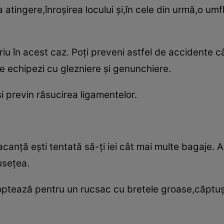
 atingere,înroşirea locului şi,în cele din urmă,o um
riu în acest caz. Poţi preveni astfel de accidente 
te echipezi cu glezniere şi genunchiere.
şi previn răsucirea ligamentelor.
canţă eşti tentată să-ţi iei cât mai multe bagaje. Ai
useţea.
,optează pentru un rucsac cu bretele groase,căptuşi