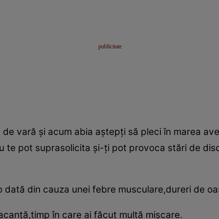
l de vară şi acum abia aştepţi să pleci în marea aven
tău te pot suprasolicita şi-ţi pot provoca stări de di
o dată din cauza unei febre musculare,dureri de oa
acanţă,timp în care ai făcut multă mişcare.