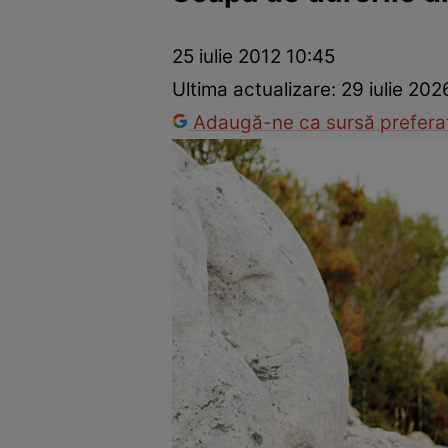
Dezvoltare personală
Îngrijire personală
Casă și grădină
25 iulie 2012 10:45
Ultima actualizare:
29 iulie 202
Adaugă-ne ca sursă preferat