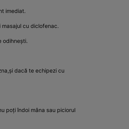
nt imediat.
i masajul cu diclofenac.
e odihneşti.
zna,şi dacă te echipezi cu
u poţi îndoi mâna sau piciorul