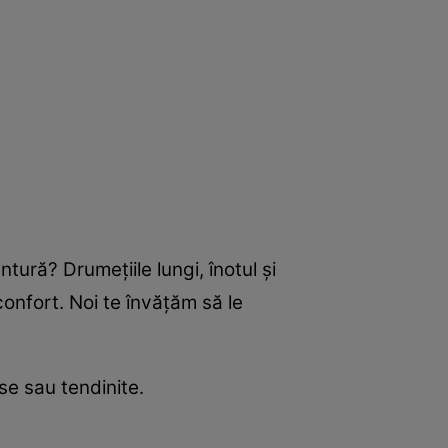
tură? Drumeţiile lungi, înotul şi
sconfort. Noi te învăţăm să le
se sau tendinite.