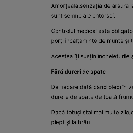
Amorţeala,senzaţia de arsură la
sunt semne ale entorsei.
Controlul medical este obligato
porţi încălţăminte de munte şi 
Acestea îţi susţin încheieturile 
Fără dureri de spate
De fiecare dată când pleci în va
durere de spate de toată frum
Dacă totuşi stai mai multe zile
piept şi la brâu.