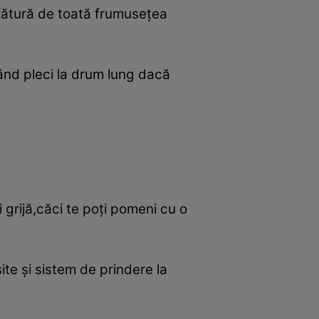
flătură de toată frumuseţea
când pleci la drum lung dacă
 grijă,căci te poţi pomeni cu o
te şi sistem de prindere la