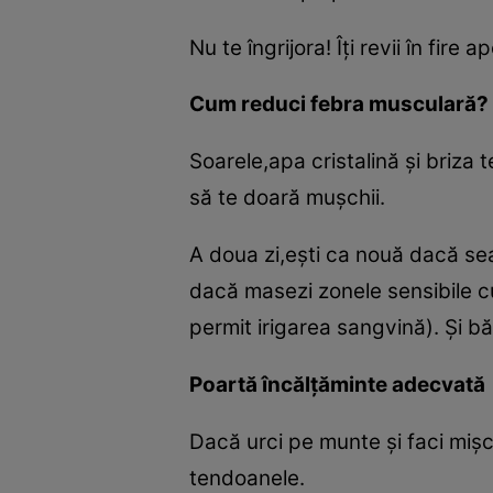
Nu te îngrijora! Îţi revii în fir
Cum reduci febra musculară?
Soarele,apa cristalină şi briza t
să te doară muşchii.
A doua zi,eşti ca nouă dacă se
dacă masezi zonele sensibile cu
permit irigarea sangvină). Şi bă
Poartă încălţăminte adecvată
Dacă urci pe munte şi faci mişcă
tendoanele.