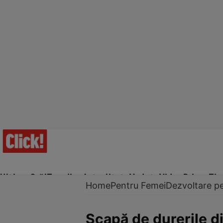
Ultima Oră!
Trending
Actualitate
Vedete
Video
Prime Ti
Home
Pentru Femei
Dezvoltare p
Scapă de durerile d