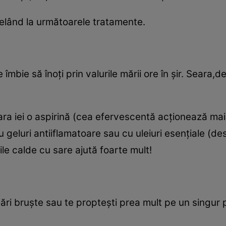
e apelând la următoarele tratamente.
e îmbie să înoţi prin valurile mării ore în şir. Seara
ara iei o aspirină (cea efervescentă acţionează mai
 geluri antiiflamatoare sau cu uleiuri esenţiale (d
ile calde cu sare ajută foarte mult!
ri bruşte sau te propteşti prea mult pe un singur pic