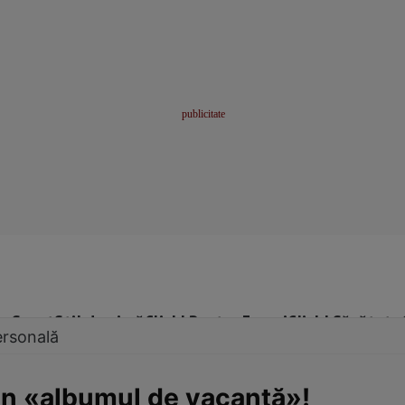
me
Sport
Stil de viață
Click! Pentru Femei
Click! Sănătate
ersonală
in «albumul de vacanţă»!