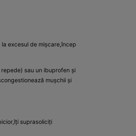
,de la excesul de mişcare,încep
 repede) sau un ibuprofen şi
escongestionează muşchii şi
ior,îţi suprasoliciţi