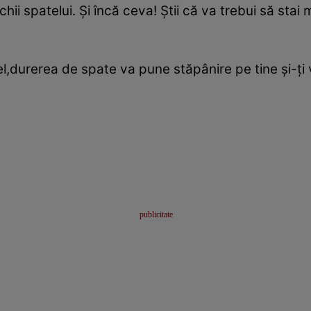
chii spatelui. Şi încă ceva! Ştii că va trebui să stai
el,durerea de spate va pune stăpânire pe tine şi-ţi 