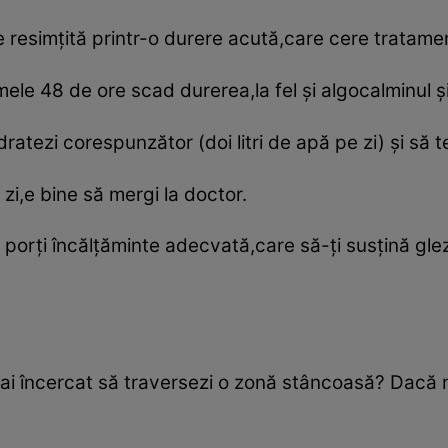
e resimţită printr-o durere acută,care cere tratame
mele 48 de ore scad durerea,la fel şi algocalminul ş
atezi corespunzător (doi litri de apă pe zi) şi să t
i,e bine să mergi la doctor.
 porţi încălţăminte adecvată,care să-ţi susţină gle
 ai încercat să traversezi o zonă stâncoasă? Dacă n