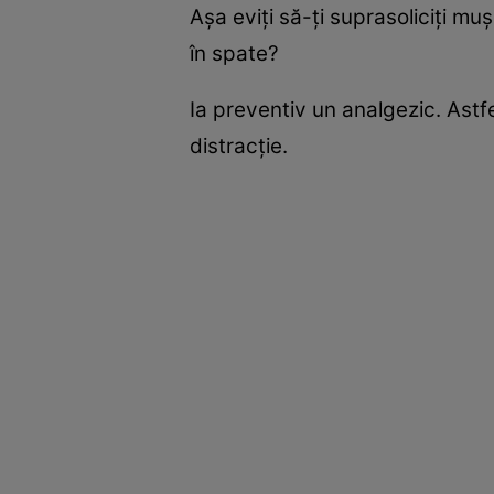
Aşa eviţi să-ţi suprasoliciţi muş
în spate?
Ia preventiv un analgezic. Astf
distracţie.