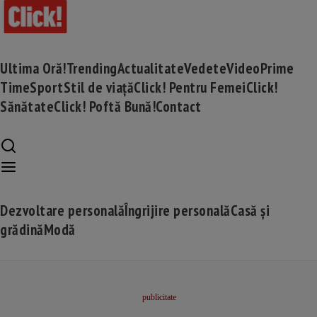
Ultima Oră!
Trending
Actualitate
Vedete
Video
Prime
Time
Sport
Stil de viață
Click! Pentru Femei
Click!
Sănătate
Click! Poftă Bună!
Contact
Dezvoltare personală
Îngrijire personală
Casă și
grădină
Modă