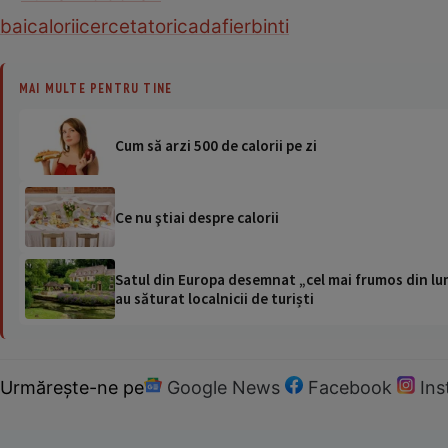
bai
calorii
cercetatori
cada
fierbinti
MAI MULTE PENTRU TINE
Cum să arzi 500 de calorii pe zi
Ce nu ştiai despre calorii
Satul din Europa desemnat „cel mai frumos din lum
au săturat localnicii de turiști
Urmărește-ne pe
Google News
Facebook
In