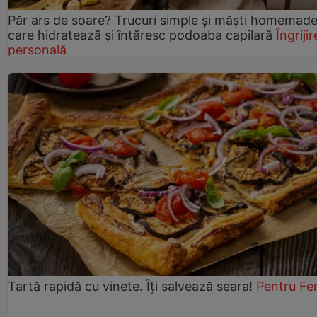
Păr ars de soare? Trucuri simple și măști homemad
care hidratează și întăresc podoaba capilară
Îngrijir
personală
Tartă rapidă cu vinete. Îți salvează seara!
Pentru Fe