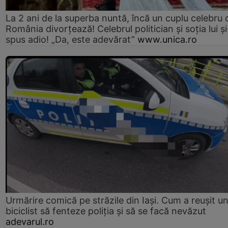
La 2 ani de la superba nuntă, încă un cuplu celebru 
România divorțează! Celebrul politician și soția lui ș
spus adio! „Da, este adevărat”
www.unica.ro
Urmărire comică pe străzile din Iași. Cum a reușit u
biciclist să fenteze poliția și să se facă nevăzut
adevarul.ro