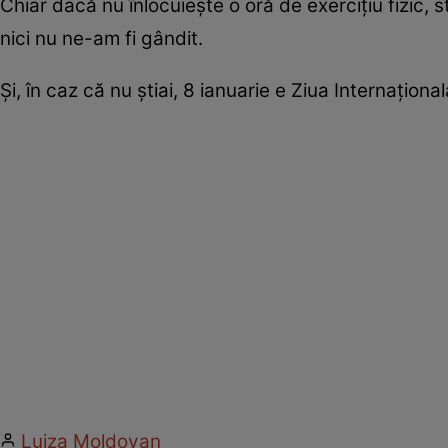
Chiar dacă nu înlocuieşte o oră de exerciţiu fizic, s
nici nu ne-am fi gândit.
Şi, în caz că nu ştiai, 8 ianuarie e Ziua Internaţional
Luiza Moldovan