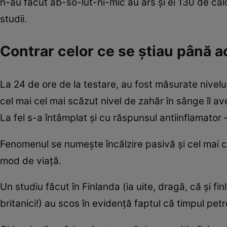
n-au făcut ab-so-lut-ni-mic au ars şi ei 130 de calo
studii.
Contrar celor ce se ştiau până ac
La 24 de ore de la testare, au fost măsurate nivelu
cel mai cel mai scăzut nivel de zahăr în sânge îl av
La fel s-a întâmplat şi cu răspunsul antiinflamator 
Fenomenul se numeşte încălzire pasivă şi cel mai 
mod de viaţă.
Un studiu făcut în Finlanda (ia uite, dragă, că şi fin
britanici!) au scos în evidenţă faptul că timpul pet