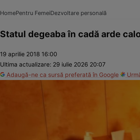
Home
Pentru Femei
Dezvoltare personală
Statul degeaba în cadă arde calo
19 aprilie 2018 16:00
Ultima actualizare:
29 iulie 2026 20:07
Adaugă-ne ca sursă preferată în Google
Urmă