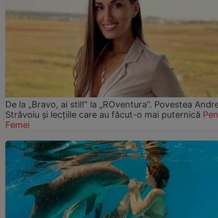
De la „Bravo, ai stil!” la „ROventura”. Povestea Andr
Străvoiu și lecțiile care au făcut-o mai puternică
Pen
Femei