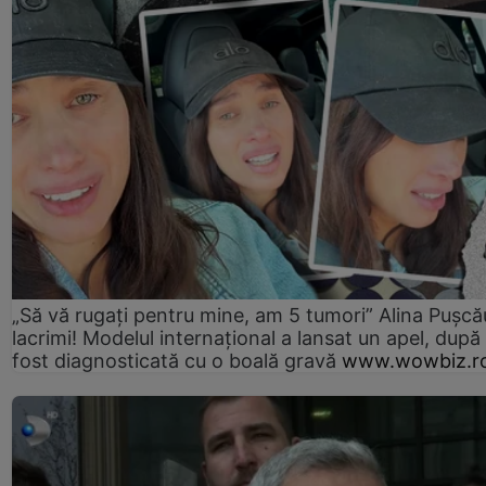
„Să vă rugați pentru mine, am 5 tumori” Alina Pușcău
lacrimi! Modelul internațional a lansat un apel, după
fost diagnosticată cu o boală gravă
www.wowbiz.r