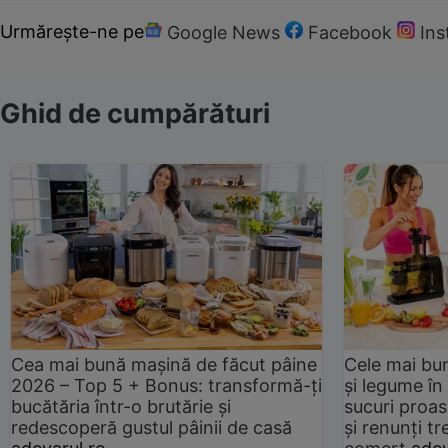
Urmărește-ne pe
Google News
Facebook
In
Ghid de cumpărături
Cea mai bună mașină de făcut pâine
Cele mai bu
2026 – Top 5 + Bonus: transformă-ți
și legume în
bucătăria într-o brutărie și
sucuri proas
redescoperă gustul pâinii de casă
și renunți tr