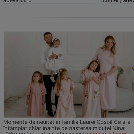
adevarul.ro
comerț
adev
Momente de neuitat în familia Laurei Cosoi! Ce s-a
întâmplat chiar înainte de nașterea micuței Nina: