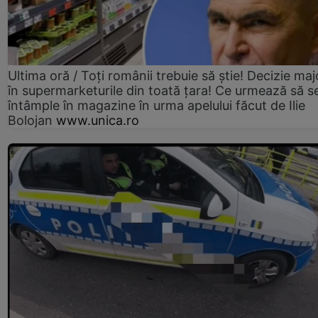
Ultima oră / Toți românii trebuie să știe! Decizie maj
în supermarketurile din toată țara! Ce urmează să s
întâmple în magazine în urma apelului făcut de Ilie
Bolojan
www.unica.ro