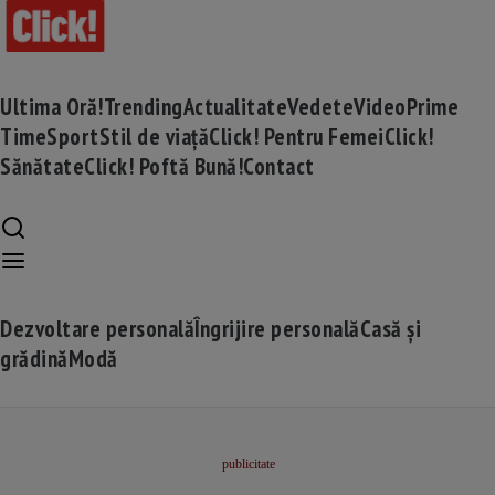
Ultima Oră!
Trending
Actualitate
Vedete
Video
Prime
Time
Sport
Stil de viață
Click! Pentru Femei
Click!
Sănătate
Click! Poftă Bună!
Contact
Dezvoltare personală
Îngrijire personală
Casă și
grădină
Modă