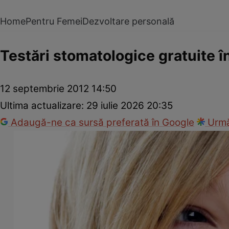
Home
Pentru Femei
Dezvoltare personală
Testări stomatologice gratuite în
12 septembrie 2012 14:50
Ultima actualizare:
29 iulie 2026 20:35
Adaugă-ne ca sursă preferată în Google
Urmă