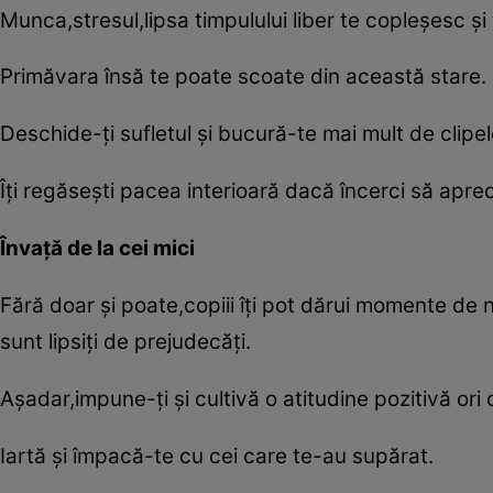
Munca,stresul,lipsa timpulului liber te copleşesc şi 
Primăvara însă te poate scoate din această stare.
Deschide-ţi sufletul şi bucură-te mai mult de clipele
Îţi regăseşti pacea interioară dacă încerci să aprec
Învaţă de la cei mici
Fără doar şi poate,copiii îţi pot dărui momente de 
sunt lipsiţi de prejudecăţi.
Aşadar,impune-ţi şi cultivă o atitudine pozitivă ori 
Iartă şi împacă-te cu cei care te-au supărat.