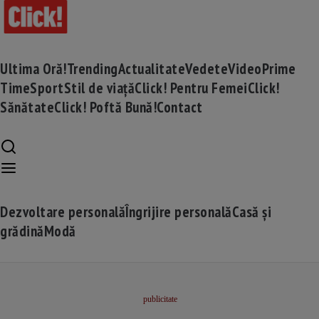
Ultima Oră!
Trending
Actualitate
Vedete
Video
Prime
Time
Sport
Stil de viață
Click! Pentru Femei
Click!
Sănătate
Click! Poftă Bună!
Contact
Dezvoltare personală
Îngrijire personală
Casă și
grădină
Modă