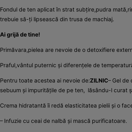
Fondul de ten aplicat în strat subţire,pudra mată,ri
trebuie să-ţi lipsească din trusa de machiaj.
Ai grijă de tine!
Primăvara,pielea are nevoie de o detoxifiere exter
Praful,vântul puternic şi diferenţele de temperatură
Pentru toate acestea ai nevoie de:
ZILNIC
– Gel de 
sebuum şi impurităţile de pe ten, lăsându-l curat ş
Crema hidratantă îi redă elasticitatea pielii şi o fac
– Infuzie cu ceai de nalbă şi mască purificatoare.