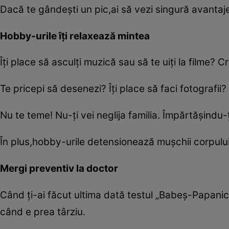
Dacă te gândeşti un pic,ai să vezi singură avantajel
Hobby-urile îţi relaxează mintea
Îţi place să asculţi muzică sau să te uiţi la filme? 
Te pricepi să desenezi? Îţi place să faci fotografii
Nu te teme! Nu-ţi vei neglija familia. Împărtăşindu-ţi
În plus,hobby-urile detensionează muşchii corpulu
Mergi preventiv la doctor
Când ţi-ai făcut ultima dată testul „Babeş-Papani
când e prea târziu.