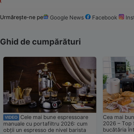
Urmărește-ne pe
Google News
Facebook
In
Ghid de cumpărături
Cele mai bune espressoare
Cea mai bun
VIDEO
2026 – Top 
manuale cu portafiltru 2026: cum
bucătăria înt
obții un espresso de nivel barista