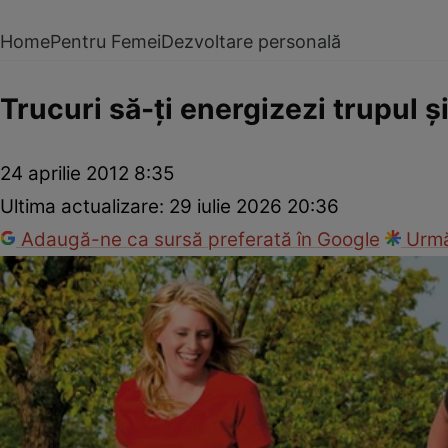
Home
Pentru Femei
Dezvoltare personală
Trucuri să-ţi energizezi trupul ş
24 aprilie 2012 8:35
Ultima actualizare:
29 iulie 2026 20:36
Adaugă-ne ca sursă preferată în Google
Urmă