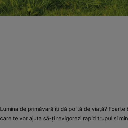
Lumina de primăvară îţi dă poftă de viaţă? Foarte b
care te vor ajuta să-ţi revigorezi rapid trupul şi mi