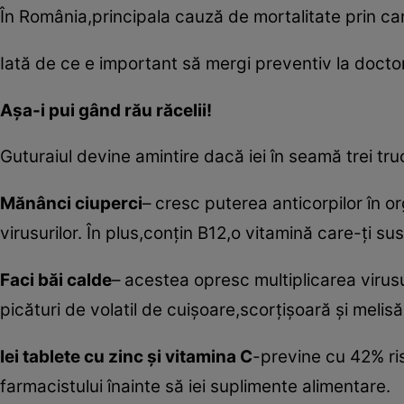
În România,principala cauză de mortalitate prin canc
Iată de ce e important să mergi preventiv la doctor
Aşa-i pui gând rău răcelii!
Guturaiul devine amintire dacă iei în seamă trei tru
Mănânci ciuperci
– cresc puterea anticorpilor în or
virusurilor. În plus,conţin B12,o vitamină care-ţi s
Faci băi calde
– acestea opresc multiplicarea virusu
picături de volatil de cuişoare,scorţişoară şi melisă
Iei tablete cu zinc şi vitamina C
-previne cu 42% ris
farmacistului înainte să iei suplimente alimentare.