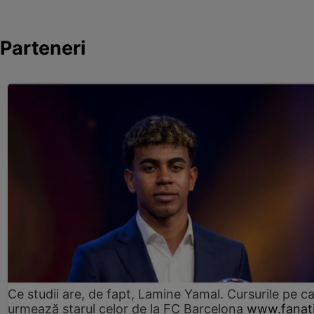
Parteneri
Ce studii are, de fapt, Lamine Yamal. Cursurile pe ca
urmează starul celor de la FC Barcelona
www.fanati