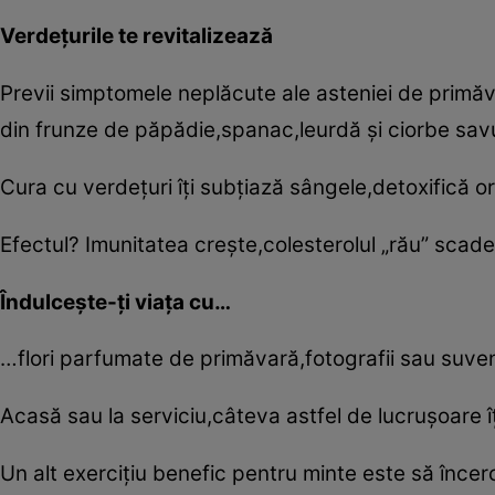
Verdeţurile te revitalizează
Previi simptomele neplăcute ale asteniei de primăv
din frunze de păpădie,spanac,leurdă şi ciorbe sav
Cura cu verdeţuri îţi subţiază sângele,detoxifică o
Efectul? Imunitatea creşte,colesterolul „rău” scade,
Îndulceşte-ţi viaţa cu…
…flori parfumate de primăvară,fotografii sau suveni
Acasă sau la serviciu,câteva astfel de lucruşoare îţi
Un alt exerciţiu benefic pentru minte este să încerc