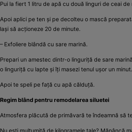
Pui la fiert 1 litru de apă cu două linguri de ceai d
Apoi aplici pe ten şi pe decolteu o mască preparată 
laşi să acţioneze 20 de minute.
– Exfoliere blândă cu sare marină.
Prepari un amestec dintr-o linguriţă de sare marin
o linguriţă cu lapte şi îţi masezi tenul uşor un minut
Apoi te speli pe faţă cu apă călduţă.
Regim blând pentru remodelarea siluetei
Atmosfera plăcută de primăvară te îndeamnă să te 
Nu eşti mulţumită de kilogramele tale? Mănâncă ma