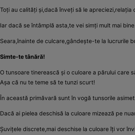
Toţi au calităţi şi,dacă înveţi să le apreciezi,relaţia
Iar dacă se întâmplă asta,te vei simţi mult mai bine
Seara,înainte de culcare,gândeşte-te la lucrurile bu
Simte-te tânără!
O tunsoare tinerească şi o culoare a părului care s
Aşa că nu te teme să te tunzi scurt!
În această primăvară sunt în vogă tunsorile asimet
Dacă ai pielea deschisă la culoare mizează pe nua
Şuviţele discrete,mai deschise la culoare îţi vor în