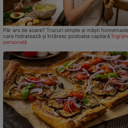
Păr ars de soare? Trucuri simple și măști homemad
care hidratează și întăresc podoaba capilară
Îngrijir
personală