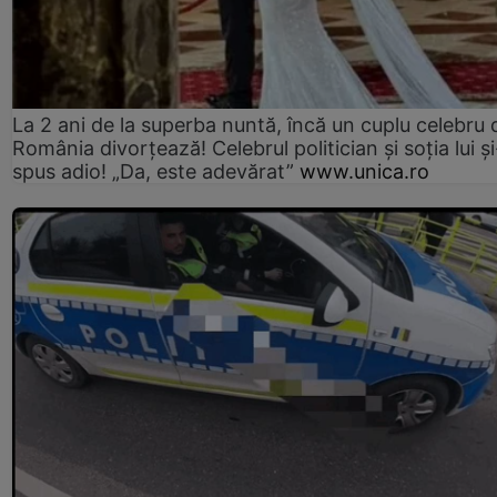
La 2 ani de la superba nuntă, încă un cuplu celebru 
România divorțează! Celebrul politician și soția lui ș
spus adio! „Da, este adevărat”
www.unica.ro