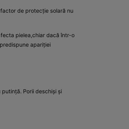
factor de protecţie solară nu
afecta pielea,chiar dacă într-o
 predispune apariţiei
utinţă. Porii deschişi şi