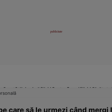
me
Sport
Stil de viață
Click! Pentru Femei
Click! Sănătate
ersonală
e pe care să le urmezi când mergi 