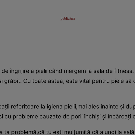
 de îngrijire a pielii când mergem la sala de fitnes
 grăbit. Cu toate astea, este vital pentru piele să o
ii referitoare la igiena pielii,mai ales înainte şi după
şi cu probleme cauzate de porii închişi şi încărcaţi d
a ta problemă,că tu eşti mulţumită că ajungi la sală s