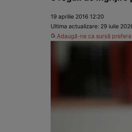
Dezvoltare personală
Îngrijire personală
Casă și grădină
19 aprilie 2016 12:20
Ultima actualizare:
29 iulie 20
Adaugă-ne ca sursă preferat