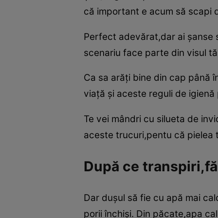
că important e acum să scapi
Perfect adevărat,dar ai şanse s
scenariu face parte din visul tă
Ca sa arăţi bine din cap până în
viaţă şi aceste reguli de igienă 
Te vei mândri cu silueta de invid
aceste trucuri,pentu că pielea t
După ce transpiri,f
Dar duşul să fie cu apă mai cal
porii închişi. Din păcate,apa 