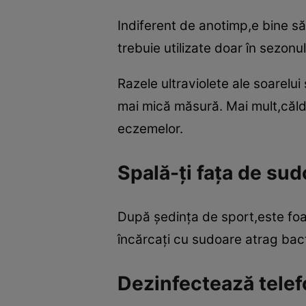
Indiferent de anotimp,e bine să
trebuie utilizate doar în sezonul
Razele ultraviolete ale soarelui
mai mică măsură. Mai mult,căldu
eczemelor.
Spală-ţi faţa de sud
După şedinţa de sport,este foar
încărcaţi cu sudoare atrag bacte
Dezinfectează telef