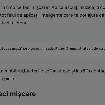
i în timp ce faci mişcare? Adică asculţi muzică,îţi con
 tot felul de aplicaţii inteligente care te pot ajuta 
ctezi telefonul.
 „tot ce mișcă” pe o șosea din sudul Rusiei. Drumul strategic de ap
 mobilului,bacteriile se înmulţesc şi intră în contac
de piele.
aci mişcare