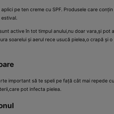
 aplici pe ten creme cu SPF. Produsele care conţin 
 estival.
 sunt active în tot timpul anului,nu doar vara,şi pot 
ra soarelui şi aerul rece usucă pielea,o crapă şi o
oare
te important să te speli pe faţă cât mai repede cu p
rii,care pot infecta pielea.
onul