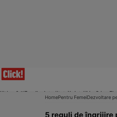
Ultima Oră!
Trending
Actualitate
Vedete
Video
Prime Ti
Home
Pentru Femei
Dezvoltare p
5 reguli de îngrijir