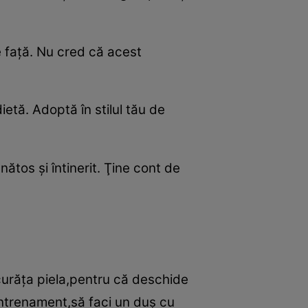
e faţă. Nu cred că acest
ietă. Adoptă în stilul tău de
nătos şi întinerit. Ţine cont de
 curăţa piela,pentru că deschide
antrenament,să faci un duş cu