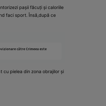
torizezi paşii făcuţi şi caloriile
când faci sport. Însă,după ce
rovizionare către Crimeea este
t cu pielea din zona obrajilor şi