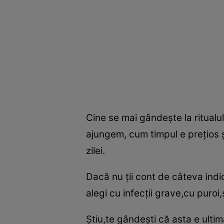
Cine se mai gândeşte la ritualul
ajungem, cum timpul e preţios şi
zilei.
Dacă nu ţii cont de câteva indicaţ
alegi cu infecţii grave,cu puroi,
Ştiu,te gândeşti că asta e ultim