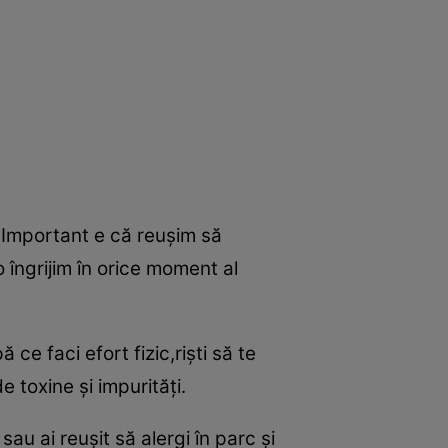
s. Important e că reuşim să
 îngrijim în orice moment al
 ce faci efort fizic,rişti să te
e toxine şi impurităţi.
au ai reuşit să alergi în parc şi