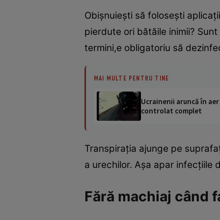
Obişnuieşti să foloseşti aplicaţi
pierdute ori bătăile inimii? Sunt
termini,e obligatoriu să dezinfe
MAI MULTE PENTRU TINE
Ucrainenii aruncă în aer
controlat complet
Transpiraţia ajunge pe suprafaţa
a urechilor. Aşa apar infecţiile 
Fără machiaj când f