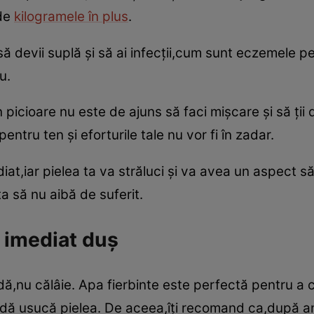
 de
kilogramele în plus
.
ă devii suplă şi să ai infecţii,cum sunt eczemele p
u.
 picioare nu este de ajuns să faci mişcare şi să ţii d
pentru ten şi eforturile tale nu vor fi în zadar.
iat,iar pielea ta va străluci şi va avea un aspect să
a să nu aibă de suferit.
ă imediat duş
dă,nu călâie. Apa fierbinte este perfectă pentru a
caldă usucă pielea. De aceea,îţi recomand ca,după 