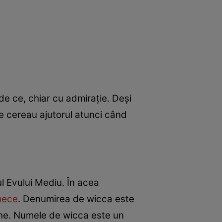
 de ce, chiar cu admiraţie. Deşi
i le cereau ajutorul atunci când
pul Evului Mediu. În acea
mece
. Denumirea de wicca este
ne. Numele de wicca este un