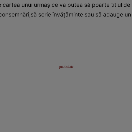
cartea unui urmaş ce va putea să poarte titlul de M
 consemnări,să scrie învăţăminte sau să adauge un 