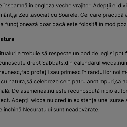
e înseamnă în engleza veche vrăjitor. Adepţii ei di
ământ,şi Zeul,asociat cu Soarele. Cei care practică 
a funcţionează doar dacă este folosită în mod pozi
natura
tualurile trebuie să respecte un cod de legi şi pot fi
i,cunoscute drept Sabbats,din calendarul wicca,num
eunesc,fac profeţii sau primesc în rândul lor noi m
e cu natura,să celebreze cele patru anotimpuri,să ac
rială. De asemenea,nu este recunoscută nicio autori
pect. Adepţii wicca nu cred în existenţa unei surse a 
se închină Necuratului sunt neadevărate.