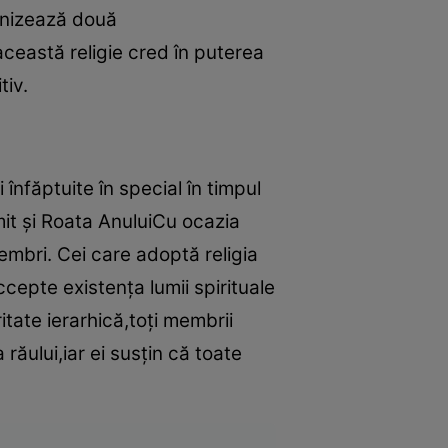
vinizează două
această religie cred în puterea
tiv.
 înfăptuite în special în timpul
it şi Roata AnuluiCu ocazia
embri. Cei care adoptă religia
cepte existenţa lumii spirituale
tate ierarhică,toţi membrii
răului,iar ei susţin că toate