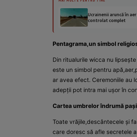
MAI MULTE PENTRU TINE
Ucrainenii aruncă în aer
controlat complet
Pentagrama,un simbol religio
Din ritualurile wicca nu lipseşte
este un simbol pentru apă,aer,păm
ar avea efect. Ceremoniile au lo
adepţii pot intra mai uşor în co
Cartea umbrelor îndrumă paşii
Toate vrăjile,descântecele şi f
care doresc să afle secretele ac