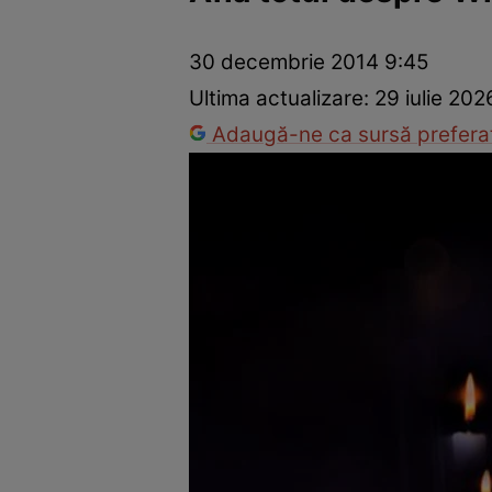
Dezvoltare personală
Îngrijire personală
Casă și grădină
30 decembrie 2014 9:45
Ultima actualizare:
29 iulie 20
Adaugă-ne ca sursă preferat