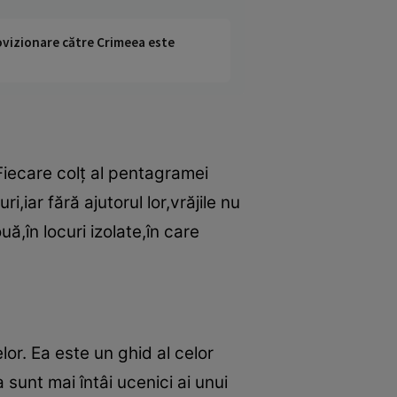
rovizionare către Crimeea este
 Fiecare colţ al pentagramei
,iar fără ajutorul lor,vrăjile nu
ă,în locuri izolate,în care
or. Ea este un ghid al celor
 sunt mai întâi ucenici ai unui