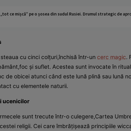
 „tot ce mișcă” pe o șosea din sudul Rusiei. Drumul strategic de ap
s
 steaua cu cinci colţuri,închisă într-un
cerc magic
.
ânt,foc şi suflet. Acestea sunt invocate în ritualuri
c de obicei atunci când este lună plină sau lună nou
ntact cu elementele naturii.
 ucenicilor
armecele sunt trecute într-o culegere,Cartea Umbrel
estei religii. Cei care îmbrăţişează principiile wicca