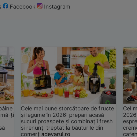
s
Facebook
Instagram
pâine
Cele mai bune storcătoare de fructe
Cel m
rmă-ți
și legume în 2026: prepari acasă
2026
sucuri proaspete și combinații fresh
espre
să
și renunți treptat la băuturile din
cremo
comerț
adevarul.ro
cafen