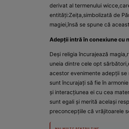
derivat al termenului wicce,car
entităţi:Zeiţa,simbolizată de P
magiei,însă se spune că aceast
Adepţii intră în conexiune cu 
Deşi religia încurajează magia,ri
uneia dintre cele opt sărbător
acestor evenimente adepţii se r
sunt încurajaţi să fie în armoni
şi interacţiunea ei cu cea mate
sunt egali şi merită acelaşi res
preconcepţiile că vrăjitoarele 