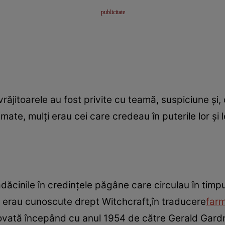
vrăjitoarele au fost privite cu teamă, suspiciune şi,
blamate, mulţi erau cei care credeau în puterile lor ş
u rădăcinile în credinţele păgâne care circulau în tim
el erau cunoscute drept Witchcraft,în traducere
far
vată începând cu anul 1954 de către Gerald Gard