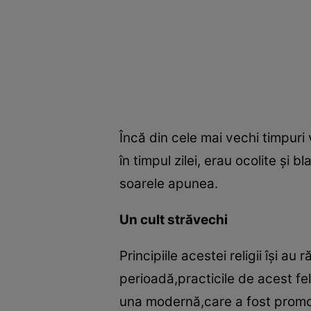
Încă din cele mai vechi timpuri 
în timpul zilei, erau ocolite şi 
soarele apunea.
Un cult străvechi
Principiile acestei religii îşi a
perioadă,practicile de acest f
una modernă,care a fost promo