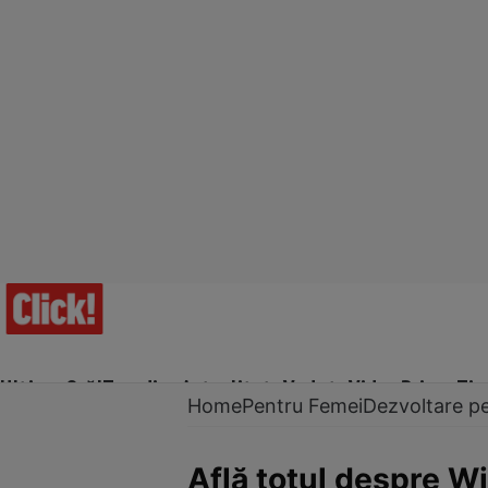
Ultima Oră!
Trending
Actualitate
Vedete
Video
Prime Ti
Home
Pentru Femei
Dezvoltare p
Află totul despre Wic