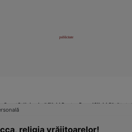
me
Sport
Stil de viață
Click! Pentru Femei
Click! Sănătate
ersonală
ca, religia vrăjitoarelor!