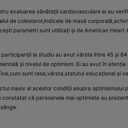
ntru evaluarea sănătaţii cardiovasculare ei au verif
elul de colesterol,indicele de masă corporală,activit
eşti parametri sunt utilizaţi şi de American Heart 
articipanţii la studiu au avut vârste între 45 şi 84 d
ntală şi nivelul de optimism. Ei au avut în atenţie ş
ice,cum sunt rasa,vârsta,statutul educaţional şi ve
ctul masiv al acestor condiţii asupra optimismului p
 constatat că persoanele mai optimiste au prezenta
n sânge.