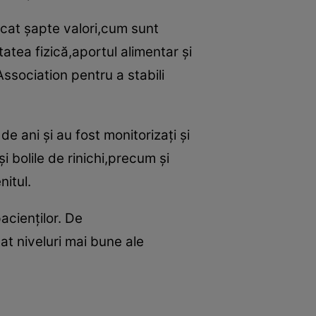
icat şapte valori,cum sunt
atea fizică,aportul alimentar şi
Association pentru a stabili
e ani şi au fost monitorizaţi şi
i bolile de rinichi,precum şi
nitul.
acienţilor. De
t niveluri mai bune ale