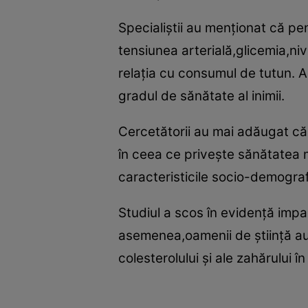
Specialiştii au menţionat că pe
tensiunea arterială,glicemia,niv
relaţia cu consumul de tutun. Ac
gradul de sănătate al inimii.
Cercetătorii au mai adăugat că p
în ceea ce priveşte sănătatea me
caracteristicile socio-demograf
Studiul a scos în evidenţă impa
asemenea,oamenii de ştiinţă au
colesterolului şi ale zahărului î