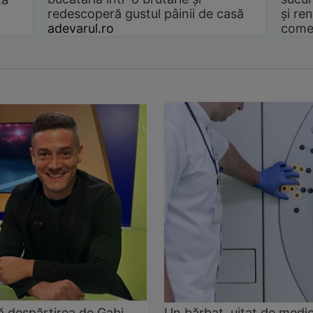
redescoperă gustul pâinii de casă
și ren
adevarul.ro
come
pă despărțirea de Gabi
Un bărbat, uitat de medic