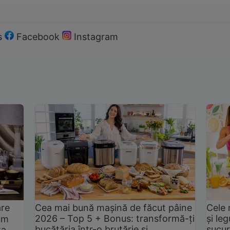
s
Facebook
Instagram
are
Cea mai bună mașină de făcut pâine
Cele 
2026 – Top 5 + Bonus: transformă-ți
și le
um
bucătăria într-o brutărie și
sucur
ta