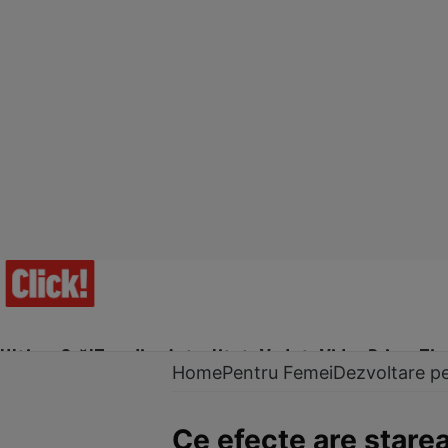
Ultima Oră!
Trending
Actualitate
Vedete
Video
Prime Ti
Home
Pentru Femei
Dezvoltare p
Ce efecte are starea