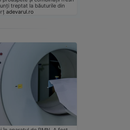
unți treptat la băuturile din
rț
adevarul.ro
i în aparatul de RMN. A fost