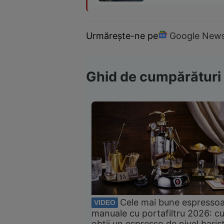
Urmărește-ne pe
Google New
Ghid de cumpărături
Cele mai bune espresso
VIDEO
manuale cu portafiltru 2026: c
obții un espresso de nivel baris