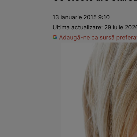
Dezvoltare personală
Îngrijire personală
Casă și grădină
13 ianuarie 2015 9:10
Ultima actualizare:
29 iulie 20
Adaugă-ne ca sursă preferat