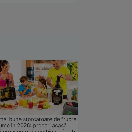
mai bune storcătoare de fructe
gume în 2026: prepari acasă
i proaspete și combinații fresh