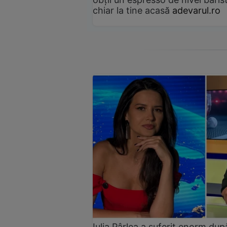
chiar la tine acasă
adevarul.ro
Iulia Pârlea a suferit enorm du