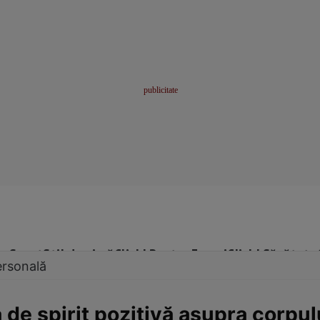
me
Sport
Stil de viață
Click! Pentru Femei
Click! Sănătate
ersonală
 de spirit pozitivă asupra corpul