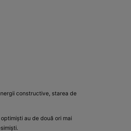
energii constructive, starea de
i optimişti au de două ori mai
imişti.