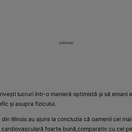
riveşti lucruri într-o manieră optimistă şi să emani 
fic şi asupra fizicului.
 din Illinois au ajuns la concluzia că oamenii cei ma
 cardiovasculară foarte bună,comparativ cu cei pes