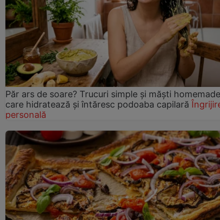
Păr ars de soare? Trucuri simple și măști homemad
care hidratează și întăresc podoaba capilară
Îngrijir
personală