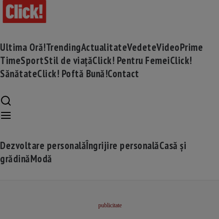
Ultima Oră!
Trending
Actualitate
Vedete
Video
Prime
Time
Sport
Stil de viață
Click! Pentru Femei
Click!
Sănătate
Click! Poftă Bună!
Contact
Dezvoltare personală
Îngrijire personală
Casă și
grădină
Modă