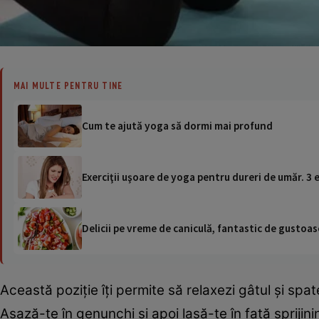
MAI MULTE PENTRU TINE
Cum te ajută yoga să dormi mai profund
Exerciţii uşoare de yoga pentru dureri de umăr. 3
Delicii pe vreme de caniculă, fantastic de gustoase
Această poziţie îţi permite să relaxezi gâtul şi spat
Aşază-te în genunchi şi apoi lasă-te în faţă sprijini