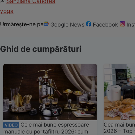
Sânziana Candrea
yoga
Urmărește-ne pe
Google News
Facebook
In
Ghid de cumpărături
Cele mai bune espressoare
Cea mai bun
VIDEO
2026 – Top 
manuale cu portafiltru 2026: cum