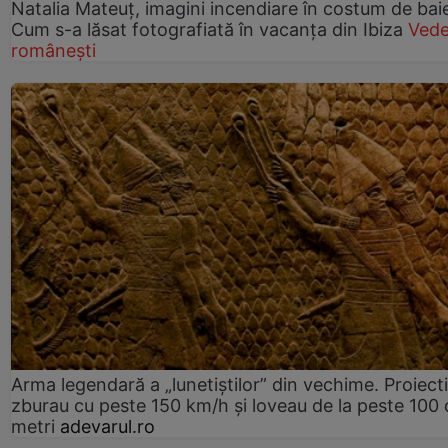
Natalia Mateuț, imagini incendiare în costum de bai
Cum s-a lăsat fotografiată în vacanța din Ibiza
Vede
românești
Arma legendară a „lunetiștilor” din vechime. Proiecti
zburau cu peste 150 km/h și loveau de la peste 100 
metri
adevarul.ro