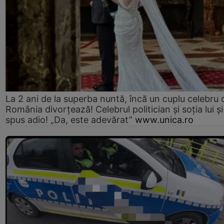
La 2 ani de la superba nuntă, încă un cuplu celebru 
România divorțează! Celebrul politician și soția lui ș
spus adio! „Da, este adevărat”
www.unica.ro