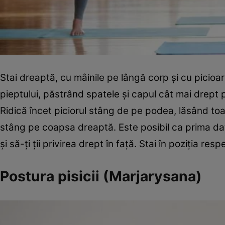
Stai dreaptă, cu mâinile pe lângă corp şi cu picioar
pieptului, păstrând spatele şi capul cât mai drept p
Ridică încet piciorul stâng de pe podea, lăsând toat
stâng pe coapsa dreaptă. Este posibil ca prima dată s
şi să-ţi ţii privirea drept în faţă. Stai în poziţia 
Postura pisicii (Marjarysana)