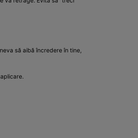
e va retrage. Evită să ”treci
neva să aibă încredere în tine,
aplicare.