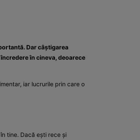
mportantă. Dar câştigarea
i încredere în cineva, deoarece
entar, iar lucrurile prin care o
n tine. Dacă eşti rece şi