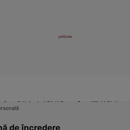
me
Sport
Stil de viață
Click! Pentru Femei
Click! Sănătate
ersonală
nă de încredere