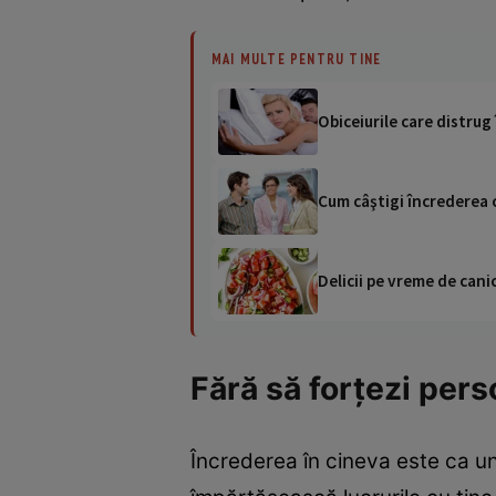
MAI MULTE PENTRU TINE
Obiceiurile care distrug
Cum câştigi încrederea 
Delicii pe vreme de canic
Fără să forţezi pers
Încrederea în cineva este ca un 