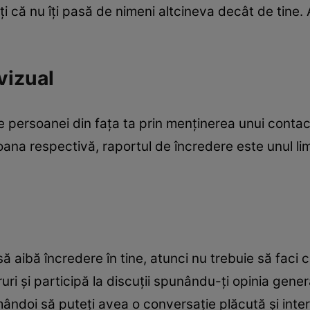
ăţi că nu îţi pasă de nimeni altcineva decât de tine
vizual
 persoanei din faţa ta prin menţinerea unui contact 
oana respectivă, raportul de încredere este unul limi
 aibă încredere în tine, atunci nu trebuie să faci c
cruri şi participă la discuţii spunându-ţi opinia gene
amândoi să puteţi avea o conversaţie plăcută şi inte