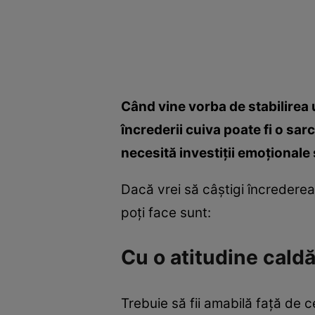
Când vine vorba de stabilirea 
încrederii cuiva poate fi o sar
necesită investiţii emoţionale 
Dacă vrei să câştigi încrederea 
poţi face sunt:
Cu o atitudine cald
Trebuie să fii amabilă faţă de c