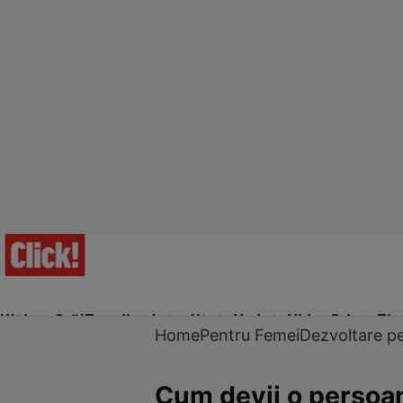
Ultima Oră!
Trending
Actualitate
Vedete
Video
Prime Ti
Home
Pentru Femei
Dezvoltare p
Cum devii o persoa