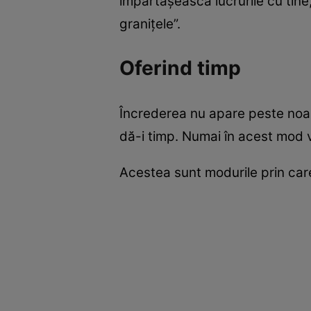
împărtăşească lucrurile cu tine, 
graniţele”.
Oferind timp
Încrederea nu apare peste noapt
dă-i timp. Numai în acest mod 
Acestea sunt modurile prin care