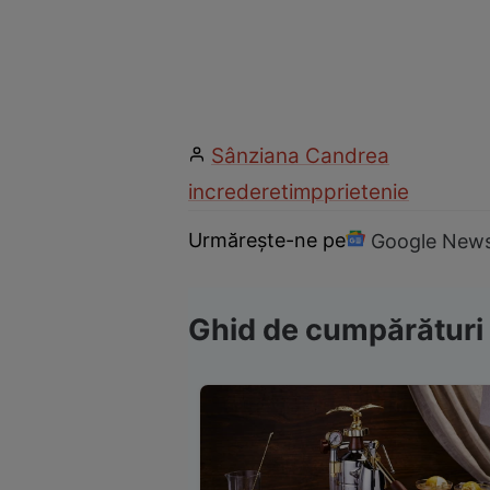
Sânziana Candrea
incredere
timp
prietenie
Urmărește-ne pe
Google New
Ghid de cumpărături