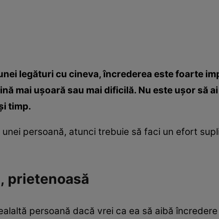
unei legături cu cineva, încrederea este foarte i
cină mai uşoară sau mai dificilă. Nu este uşor să a
şi timp.
unei persoană, atunci trebuie să faci un efort suplim
ă, prietenoasă
ealaltă persoană dacă vrei ca ea să aibă încredere î