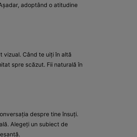
. Aşadar, adoptând o atitudine
vizual. Când te uiţi în altă
tat spre scăzut. Fii naturală în
onversaţia despre tine însuţi.
rală. Alegeţi un subiect de
resantă.