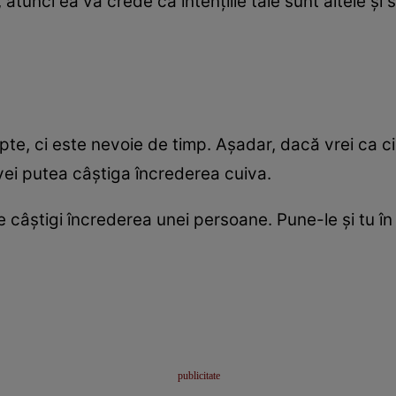
atunci ea va crede că intenţiile tale sunt altele şi s
e, ci este nevoie de timp. Aşadar, dacă vrei ca ci
vei putea câştiga încrederea cuiva.
 câştigi încrederea unei persoane. Pune-le şi tu în 