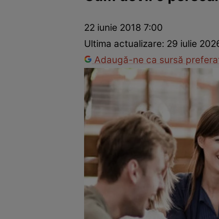
Dezvoltare personală
Îngrijire personală
Casă și grădină
22 iunie 2018 7:00
Ultima actualizare:
29 iulie 202
Adaugă-ne ca sursă preferat