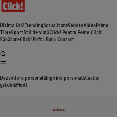
Ultima Oră!
Trending
Actualitate
Vedete
Video
Prime
Time
Sport
Stil de viață
Click! Pentru Femei
Click!
Sănătate
Click! Poftă Bună!
Contact
Dezvoltare personală
Îngrijire personală
Casă și
grădină
Modă