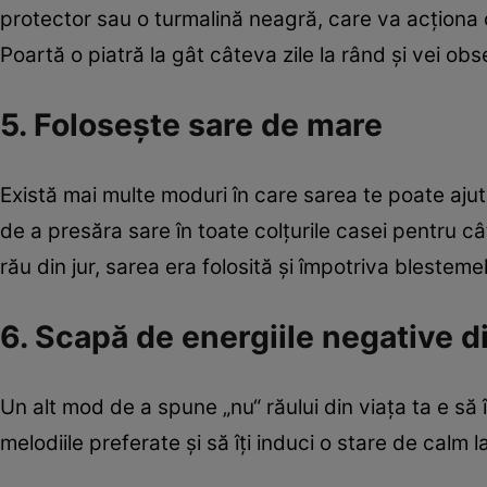
protector sau o turmalină neagră, care va acţiona ca
Poartă o piatră la gât câteva zile la rând şi vei obs
5. Foloseşte sare de mare
Există mai multe moduri în care sarea te poate ajuta
de a presăra sare în toate colţurile casei pentru c
rău din jur, sarea era folosită şi împotriva blestemelo
6. Scapă de energiile negative d
Un alt mod de a spune „nu“ răului din viaţa ta e să 
melodiile preferate şi să îţi induci o stare de calm l