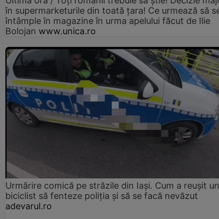
Ultima oră / Toți românii trebuie să știe! Decizie maj
în supermarketurile din toată țara! Ce urmează să s
întâmple în magazine în urma apelului făcut de Ilie
Bolojan
www.unica.ro
Urmărire comică pe străzile din Iași. Cum a reușit u
biciclist să fenteze poliția și să se facă nevăzut
adevarul.ro