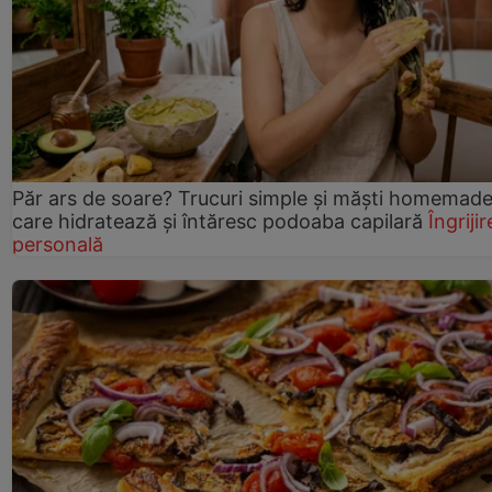
Păr ars de soare? Trucuri simple și măști homemad
care hidratează și întăresc podoaba capilară
Îngrijir
personală