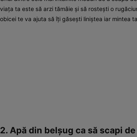
viaţa ta este să arzi tămâie şi să rosteşti o rugă
obicei te va ajuta să îţi găseşti liniştea iar mintea
2. Apă din belşug ca să scapi de