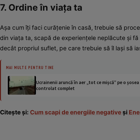
7. Ordine în viaţa ta
Aşa cum îţi faci curăţenie în casă, trebuie să procede
din viaţa ta, scapă de experienţele neplăcute şi fă
decât propriul suflet, pe care trebuie să îl laşi să ia
MAI MULTE PENTRU TINE
Ucrainenii aruncă în aer „tot ce mișcă” pe o șose
controlat complet
Citeşte şi:
Cum scapi de energiile negative
şi
Ener