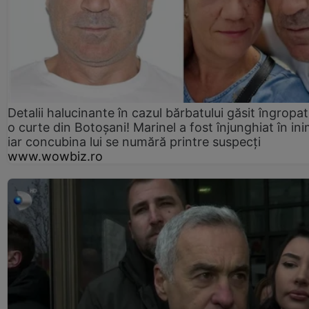
Detalii halucinante în cazul bărbatului găsit îngropat
o curte din Botoșani! Marinel a fost înjunghiat în ini
iar concubina lui se numără printre suspecți
www.wowbiz.ro