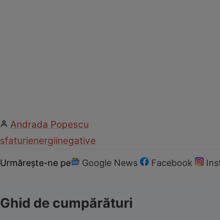
Andrada Popescu
sfaturi
energii
negative
Urmărește-ne pe
Google News
Facebook
In
Ghid de cumpărături