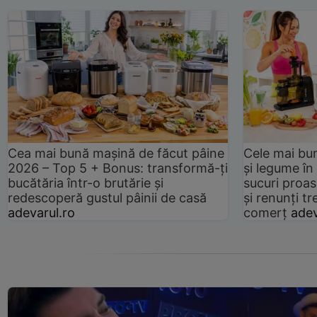
Cea mai bună mașină de făcut pâine
Cele mai bu
2026 – Top 5 + Bonus: transformă-ți
și legume în
bucătăria într-o brutărie și
sucuri proas
redescoperă gustul pâinii de casă
și renunți tr
adevarul.ro
comerț
adev