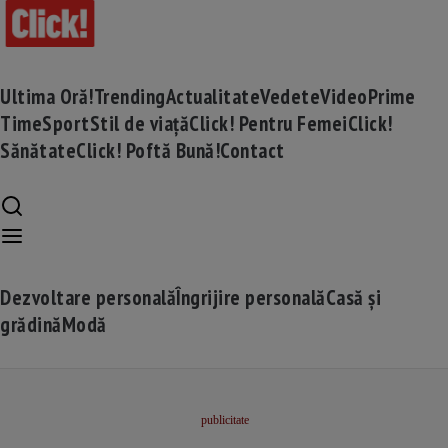
Ultima Oră!
Trending
Actualitate
Vedete
Video
Prime
Time
Sport
Stil de viață
Click! Pentru Femei
Click!
Sănătate
Click! Poftă Bună!
Contact
Dezvoltare personală
Îngrijire personală
Casă și
grădină
Modă