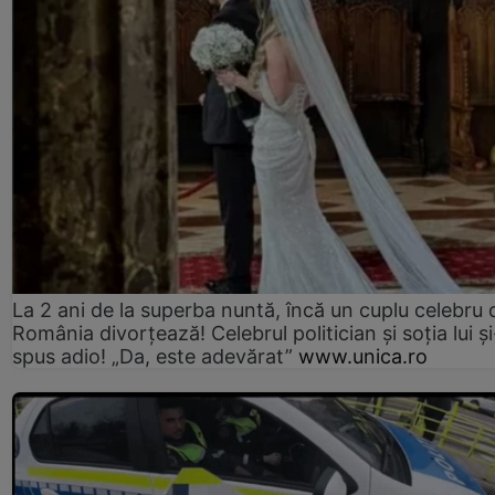
La 2 ani de la superba nuntă, încă un cuplu celebru 
România divorțează! Celebrul politician și soția lui ș
spus adio! „Da, este adevărat”
www.unica.ro