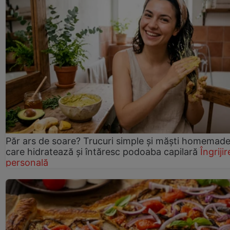
Păr ars de soare? Trucuri simple și măști homemad
care hidratează și întăresc podoaba capilară
Îngrijir
personală