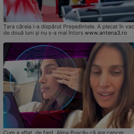
Țara căreia i-a dispărut Președintele. A plecat în va
de două luni și nu s-a mai întors
www.antena3.ro
Cum a aflat, de fapt, Alina Pușcău că are cancer.