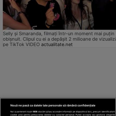
Selly și Smaranda, filmați într-un moment mai puțin
obișnuit. Clipul cu ei a depășit 2 milioane de vizualiz
pe TikTok VIDEO
actualitate.net
Nouă ne pasă ca datele tale personale să rămână confidențiale
Noi și partenerii noștri
606
stocăm și/sau accesăm informații pe dispozitivul dvs., precum identificatorii
cookie unici pentru prelucrarea datelor cu caracter personal. Puteți accepta sau gestiona alegerile