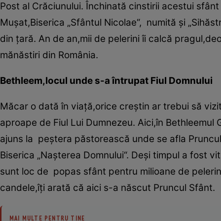
Post al Crăciunului. Închinată cinstirii acestui sfânt 
Muşat,Biserica „Sfântul Nicolae“, numită şi „Sihăst
din ţară. An de an,mii de pelerini îi calcă pragul,
mănăstiri din România.
Bethleem,locul unde s-a întrupat Fiul Domnului
Măcar o dată în viaţă,orice creştin ar trebui să vizi
aproape de Fiul Lui Dumnezeu. Aici,în Bethleemul Ga
ajuns la peştera păstorească unde se afla Pruncul I
Biserica „Naşterea Domnului“. Deşi timpul a fost vit
sunt loc de popas sfânt pentru milioane de pelerin
candele,îţi arată că aici s-a născut Pruncul Sfânt.
MAI MULTE PENTRU TINE