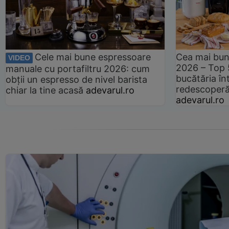
Cele mai bune espressoare
Cea mai bun
VIDEO
2026 – Top 
manuale cu portafiltru 2026: cum
bucătăria înt
obții un espresso de nivel barista
redescoperă 
chiar la tine acasă
adevarul.ro
adevarul.ro