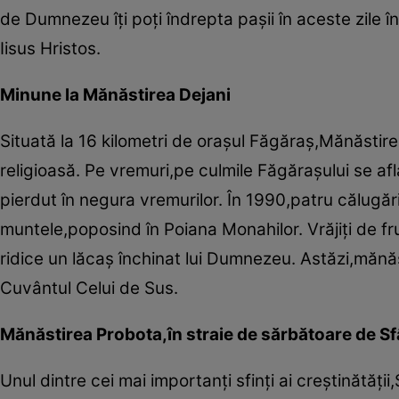
de Dumnezeu îţi poţi îndrepta paşii în aceste zile 
Iisus Hristos.
Minune la Mănăstirea Dejani
Situată la 16 kilometri de oraşul Făgăraş,Mănăstire
religioasă. Pe vremuri,pe culmile Făgăraşului se afl
pierdut în negura vremurilor. În 1990,patru călugări 
muntele,poposind în Poiana Monahilor. Vrăjiţi de fru
ridice un lăcaş închinat lui Dumnezeu. Astăzi,mănăst
Cuvântul Celui de Sus.
Mănăstirea Probota,în straie de sărbătoare de Sf
Unul dintre cei mai importanţi sfinţi ai creştinătăţi