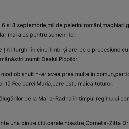
6 şi 8 septembrie,mii de pelerini români,maghiari,ge
ar mai ales pentru semenii lor.
e ţin liturghii în cinci limbi şi are loc o procesiune c
ănăstirii,numit Dealul Plopilor.
n mod obişnuit n-ar avea prea multe în comun,partic
rită Fecioarei Maria,care este maica tuturor.
ălugărilor de la Maria-Radna în timpul regimului c
te una dintre cititoarele noastre,Cornelia-Zitta D