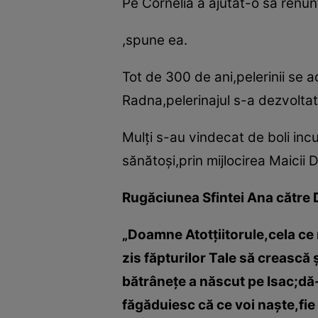
Pe Cornelia a ajutat-o să renun
,spune ea.
Tot de 300 de ani,pelerinii se 
Radna,pelerinajul s-a dezvolta
Mulţi s-au vindecat de boli incu
sănătoşi,prin mijlocirea Maicii 
Rugăciunea Sfintei Ana către
„Doamne Atotţiitorule,cela ce 
zis făpturilor Tale să crească 
bătrâneţe a născut pe Isac;d
făgăduiesc că ce voi naşte,fie f