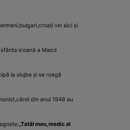
rmani,bulgari,croaţi vin aici şi
u sfânta icoană a Maicii
ipă la slujbe şi se roagă
omunist,când din anul 1948 au
ragoste:
„Tatăl meu,medic al