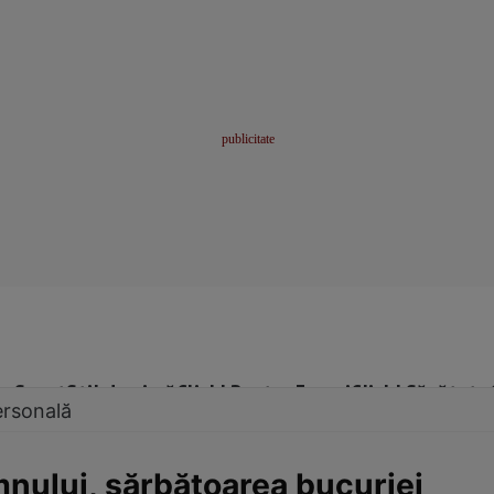
me
Sport
Stil de viață
Click! Pentru Femei
Click! Sănătate
ersonală
nului, sărbătoarea bucuriei