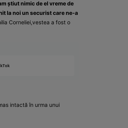
-am ştiut nimic de el vreme de
it la noi un securist care ne-a
ilia Corneliei,vestea a fost o
TikTok
ămas intactă în urma unui