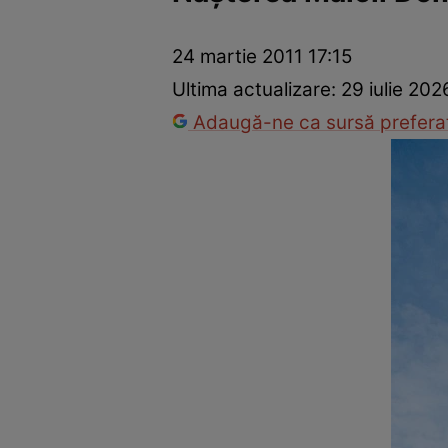
Dezvoltare personală
Îngrijire personală
Casă și grădină
24 martie 2011 17:15
Ultima actualizare:
29 iulie 20
Adaugă-ne ca sursă preferat