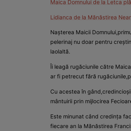
Maica Domnului de la Letca plâ
Lidianca de la Mănăstirea Neam
Naşterea Maicii Domnului,primul
pelerinaj nu doar pentru creştin
laolaltă.
Îi leagă rugăciunile către Maica
ar fi petrecut fără rugăciunile,po
Cu acestea în gând,credincioşi
mântuirii prin mijlocirea Fecioa
Este minunat când credinţa fac
fiecare an la Mănăstirea Fran