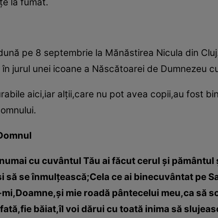
ţe la fumat.
adună pe 8 septembrie la Mănăstirea Nicula din Cluj.
t în jurul unei icoane a Născătoarei de Dumnezeu c
rabile aici,iar alţii,care nu pot avea copii,au fost b
Domnului.
 Domnul
numai cu cuvântul Tău ai făcut cerul şi pământul ş
şi să se înmulţească;Cela ce ai binecuvântat pe Sa
ă-mi,Doamne,şi mie roadă pântecelui meu,ca să sc
ată,fie băiat,îl voi dărui cu toată inima să slujeas