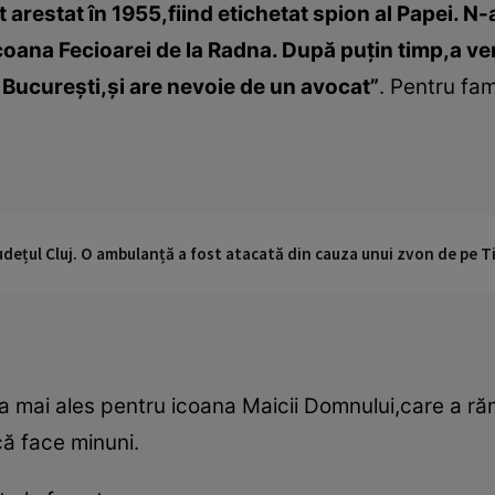
t arestat în 1955,fiind etichetat spion al Papei. N
coana Fecioarei de la Radna. După puţin timp,a ven
a Bucureşti,şi are nevoie de un avocat”
. Pentru fam
udețul Cluj. O ambulanță a fost atacată din cauza unui zvon de pe 
adna mai ales pentru icoana Maicii Domnului,care a r
ă face minuni.