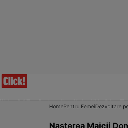
Ultima Oră!
Trending
Actualitate
Vedete
Video
Prime Ti
Home
Pentru Femei
Dezvoltare p
Naşterea Maicii Dom