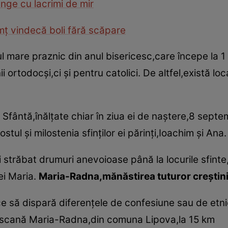
nge cu lacrimi de mir
ţ vindecă boli fără scăpare
 mare praznic din anul bisericesc,care începe la 1 
ii ortodocşi,ci şi pentru catolici. De altfel,există l
 Sfântă,înălţate chiar în ziua ei de naştere,8 septe
stul şi milostenia sfinţilor ei părinţi,Ioachim şi Ana.
i străbat drumuri anevoioase până la locurile sfint
rei Maria.
Maria-Radna,mănăstirea tuturor creştini
e să dispară diferenţele de confesiune sau de etnie
ciscană Maria-Radna,din comuna Lipova,la 15 km