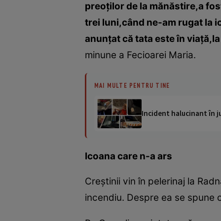
preoţilor de la mănăstire,a fos
trei luni,când ne-am rugat la i
anunţat că tata este în viaţă,l
minune a Fecioarei Maria.
MAI MULTE PENTRU TINE
Incident halucinant în j
Icoana care n-a ars
Creştinii vin în pelerinaj la R
incendiu. Despre ea se spune c