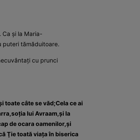
 Ca şi la Maria-
u puteri tămăduitoare.
inecuvântaţi cu prunci
i toate câte se văd;Cela ce ai
rra,soţia lui Avraam,şi la
ap de ocara oamenilor,şi
că Ţie toată viaţa în biserica