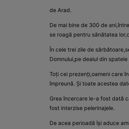
de Arad.
De mai bine de 300 de ani,între 
se roagă pentru sănătatea lor,d
În cele trei zile de sărbătoare,s
Domnului,pe dealul din spatele m
Toţi cei prezenţi,oameni care î
împreună. Şi toate acestea dato
Grea încercare le-a fost dată c
fost interzise pelerinajele.
De acea perioadă îşi aduce amin