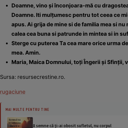
Doamne, vino şi înconjoara-mă cu dragostea t
Doamne. Iti mulţumesc pentru tot ceea ce mi-a
apus. Ai grija de mine si de familia mea si n
calea cea buna si patrunde in mintea si in su
Sterge cu puterea Ta cea mare orice urma de u
mea. Amin.
Maria, Maica Domnului, toţi Îngerii şi Sfinţii, 
Sursa: resursecrestine.ro.
rugaciune
MAI MULTE PENTRU TINE
8 semne că ţi-ai obosit sufletul, nu corpul