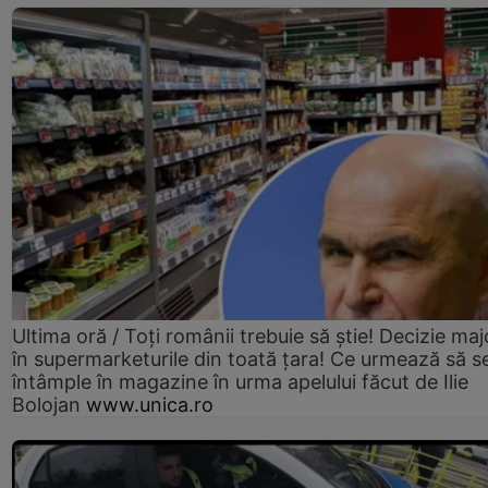
Ultima oră / Toți românii trebuie să știe! Decizie maj
în supermarketurile din toată țara! Ce urmează să s
întâmple în magazine în urma apelului făcut de Ilie
Bolojan
www.unica.ro