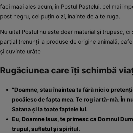
faci maai ales acum, în Postul Paştelui, cel mai im
post negru, cel puţin o zi, înainte de a te ruga.
Nu uita! Postul nu este doar material şi trupesc, ci 
parţial (renunţi la produse de origine animală, cafea
şi cuvinte urâte
Rugăciunea care îţi schimbă viaţ
“Doamne, stau înaintea ta fără nici o pretenţi
pocăiesc de fapta mea. Te rog iartă-mă. În num
Satana şi la toate faptele lui.
Eu, Doamne Isus, te primesc ca Domnul Dum
trupul, sufletul şi spiritul.