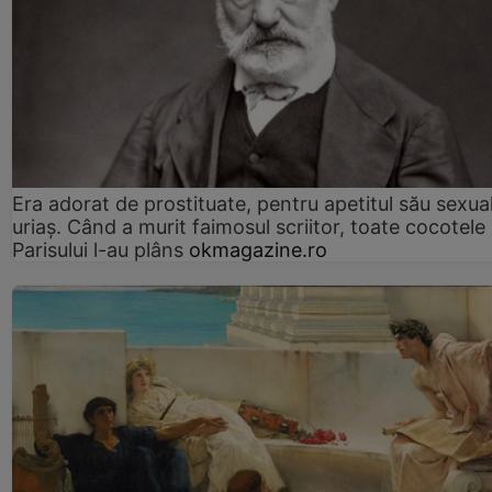
Era adorat de prostituate, pentru apetitul său sexua
uriaș. Când a murit faimosul scriitor, toate cocotele
Parisului l-au plâns
okmagazine.ro