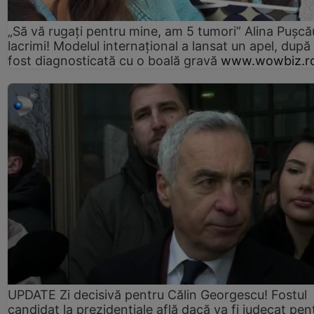
„Să vă rugați pentru mine, am 5 tumori” Alina Pușcău
lacrimi! Modelul internațional a lansat un apel, după
fost diagnosticată cu o boală gravă
www.wowbiz.r
UPDATE Zi decisivă pentru Călin Georgescu! Fostul
candidat la prezidențiale află dacă va fi judecat pen