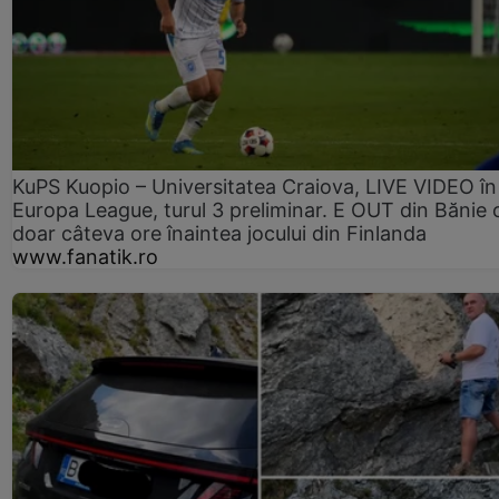
KuPS Kuopio – Universitatea Craiova, LIVE VIDEO în
Europa League, turul 3 preliminar. E OUT din Bănie 
doar câteva ore înaintea jocului din Finlanda
www.fanatik.ro