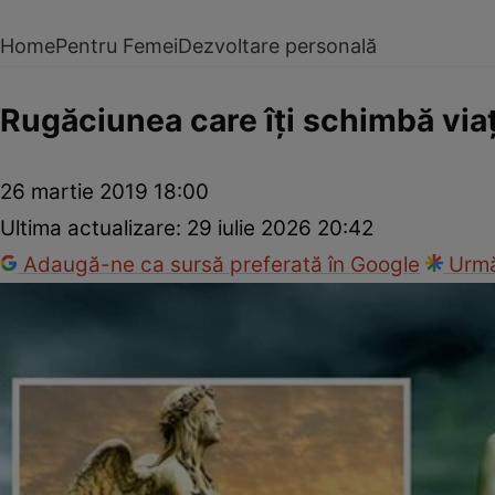
Home
Pentru Femei
Dezvoltare personală
Rugăciunea care îţi schimbă viaţ
26 martie 2019 18:00
Ultima actualizare:
29 iulie 2026 20:42
Adaugă-ne ca sursă preferată în Google
Urmă