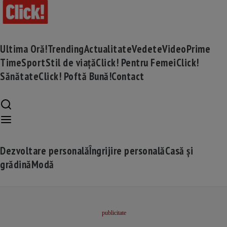
Ultima Oră!
Trending
Actualitate
Vedete
Video
Prime
Time
Sport
Stil de viață
Click! Pentru Femei
Click!
Sănătate
Click! Poftă Bună!
Contact
Dezvoltare personală
Îngrijire personală
Casă și
grădină
Modă