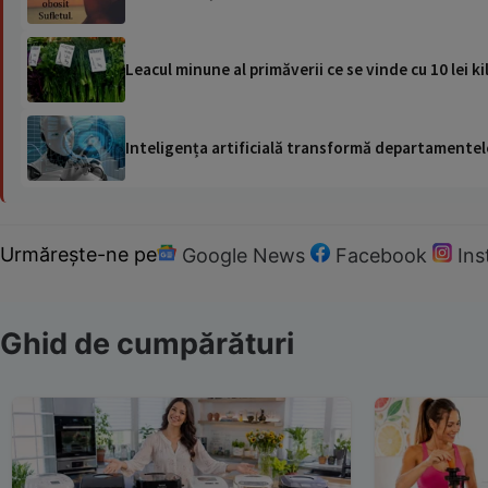
Leacul minune al primăverii ce se vinde cu 10 lei 
Inteligența artificială transformă departamentele
Urmărește-ne pe
Google News
Facebook
In
Ghid de cumpărături