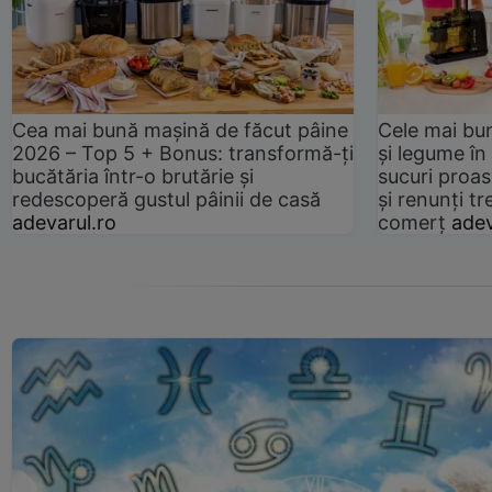
Cea mai bună mașină de făcut pâine
Cele mai bu
2026 – Top 5 + Bonus: transformă-ți
și legume în
bucătăria într-o brutărie și
sucuri proas
redescoperă gustul pâinii de casă
și renunți tr
adevarul.ro
comerț
adev