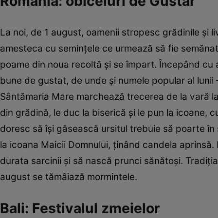
România: obiceiuri de Gustar
La noi, de 1 august, oamenii stropesc grădinile şi l
amesteca cu seminţele ce urmează să fie semănate.
poame din noua recoltă şi se împart. Începând cu ac
bune de gustat, de unde şi numele popular al lunii
Sântămaria Mare marchează trecerea de la vară la t
din grădină, le duc la biserică şi le pun la icoane, c
doresc să îşi găsească ursitul trebuie să poarte în 
la icoana Maicii Domnului, ţinând candela aprinsă. F
durata sarcinii şi să nască prunci sănătoşi. Tradiţia
august se tămâiază mormintele.
Bali: Festivalul zmeielor