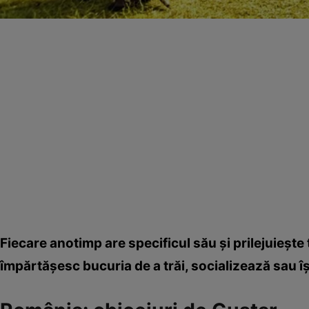
Fiecare anotimp are specificul său şi prilejuieşte 
împărtăşesc bucuria de a trăi, socializează sau îş