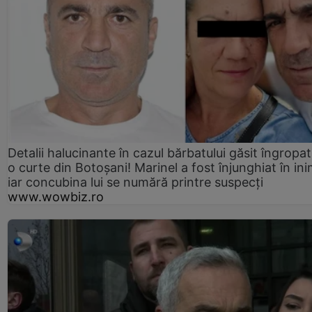
Detalii halucinante în cazul bărbatului găsit îngropat
o curte din Botoșani! Marinel a fost înjunghiat în ini
iar concubina lui se numără printre suspecți
www.wowbiz.ro