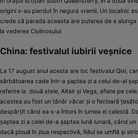
În oraşul scoţian South Queensferry, în a doua vine
origini s-au pierdut în negura vremii. Un localnic es
crede că parada aceasta are puterea de a alunga spir
la vederea Ciulinosului.
China: festivalul iubirii veşnice
La 17 august anul acesta are loc festivalul Qixi, c
sărbătoarea cade într-a şaptea zi a celui de-al şa
referire la două stele, Altair şi Vega, aflate pe ce
acestea au fost un tânăr văcar şi o fecioară ţesăt
despărţit când ea s-a întors în lumea ei celestă. De
şaptea zi a celei de-a şaptea lună lunară, când u
dacă plouă în ziua respectivă, Râul se umflă şi stri