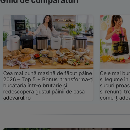
Ghid de cumpărături
Cea mai bună mașină de făcut pâine
Cele mai bu
2026 – Top 5 + Bonus: transformă-ți
și legume în
bucătăria într-o brutărie și
sucuri proas
redescoperă gustul pâinii de casă
și renunți tr
adevarul.ro
comerț
adev