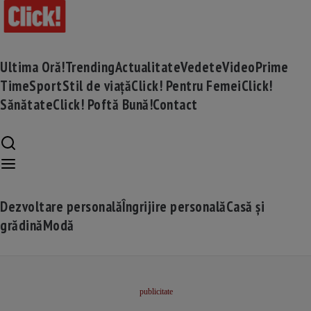
Ultima Oră!
Trending
Actualitate
Vedete
Video
Prime
Time
Sport
Stil de viață
Click! Pentru Femei
Click!
Sănătate
Click! Poftă Bună!
Contact
Dezvoltare personală
Îngrijire personală
Casă și
grădină
Modă