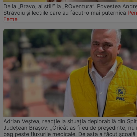
De la „Bravo, ai stil!” la „ROventura”. Povestea Andr
Străvoiu și lecțiile care au făcut-o mai puternică
Pen
Femei
Adrian Veștea, reacție la situația deplorabilă din Spit
Județean Brașov: „Oricât aș fi eu de președinte, nu
bag peste fluxurile medicale. De asta a făcut școală