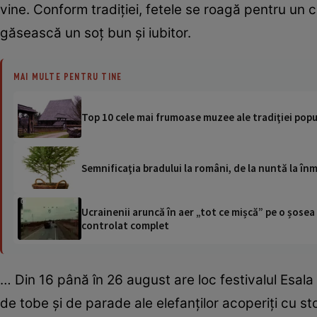
vine. Conform tradiţiei, fetele se roagă pentru un c
găsească un soţ bun şi iubitor.
MAI MULTE PENTRU TINE
Top 10 cele mai frumoase muzee ale tradiţiei pop
Semnificaţia bradului la români, de la nuntă la î
Ucrainenii aruncă în aer „tot ce mișcă” pe o șose
controlat complet
… Din 16 până în 26 august are loc festivalul Esal
de tobe şi de parade ale elefanţilor acoperiţi cu sto