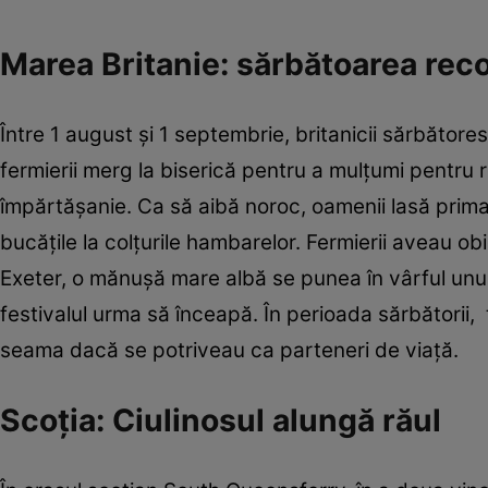
Marea Britanie: sărbătoarea reco
Între 1 august şi 1 septembrie, britanicii sărbăt
fermierii merg la biserică pentru a mulţumi pentru r
împărtăşanie. Ca să aibă noroc, oamenii lasă prima
bucăţile la colţurile hambarelor. Fermierii aveau ob
Exeter, o mănuşă mare albă se punea în vârful unui
festivalul urma să înceapă. În perioada sărbătorii,
seama dacă se potriveau ca parteneri de viaţă.
Scoţia: Ciulinosul alungă răul