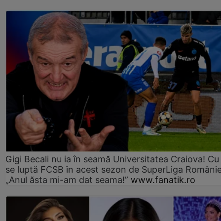
Gigi Becali nu ia în seamă Universitatea Craiova! Cu
se luptă FCSB în acest sezon de SuperLiga Românie
„Anul ăsta mi-am dat seama!”
www.fanatik.ro