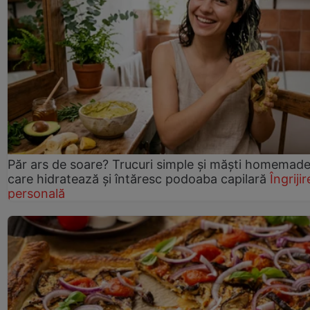
Păr ars de soare? Trucuri simple și măști homemad
care hidratează și întăresc podoaba capilară
Îngrijir
personală