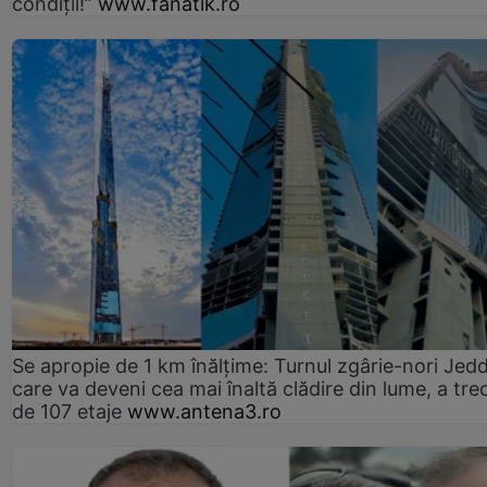
condiții!”
www.fanatik.ro
Se apropie de 1 km înălțime: Turnul zgârie-nori Jed
care va deveni cea mai înaltă clădire din lume, a tre
de 107 etaje
www.antena3.ro