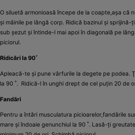
O siluetă armonioasă începe de la coapte,aşa că nu
şi mâinile pe lângă corp. Ridică bazinul şi sprijină-ţ
sub şezut şi întinde-l mai apoi în diagonală pe lâ
piciorul.
Ridicări la 90˚
Apleacă-te şi pune vârfurile la degete pe podea. Ţin
la 90 ˚. Ridică-l în unghi drept de cel puţin 20 de or
Fandări
Pentru a întări musculatura picioarelor,fandările sun
mare şi îndoaie genunchiul la 90 ˚. Lasă-ţi greutatea
minimum 20 de ori. Schimbă piciorul.