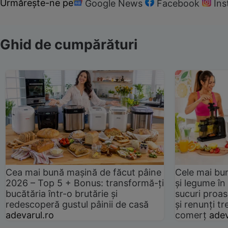
Urmărește-ne pe
Google News
Facebook
In
Ghid de cumpărături
Cea mai bună mașină de făcut pâine
Cele mai bu
2026 – Top 5 + Bonus: transformă-ți
și legume în
bucătăria într-o brutărie și
sucuri proas
redescoperă gustul pâinii de casă
și renunți tr
adevarul.ro
comerț
adev