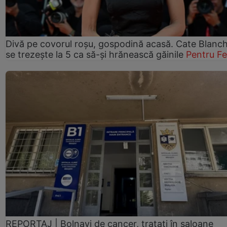
Divă pe covorul roșu, gospodină acasă. Cate Blanch
se trezește la 5 ca să-și hrănească găinile
Pentru F
REPORTAJ | Bolnavi de cancer, tratați în saloane