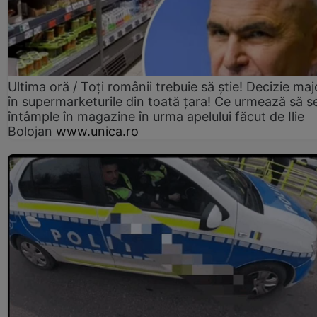
Ultima oră / Toți românii trebuie să știe! Decizie maj
în supermarketurile din toată țara! Ce urmează să s
întâmple în magazine în urma apelului făcut de Ilie
Bolojan
www.unica.ro