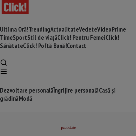
Ultima Oră!
Trending
Actualitate
Vedete
Video
Prime
Time
Sport
Stil de viață
Click! Pentru Femei
Click!
Sănătate
Click! Poftă Bună!
Contact
Dezvoltare personală
Îngrijire personală
Casă și
grădină
Modă