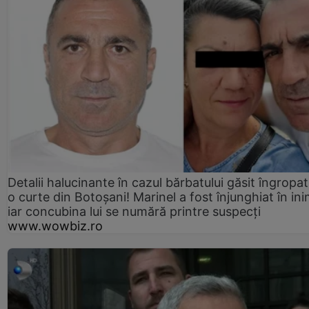
Detalii halucinante în cazul bărbatului găsit îngropat
o curte din Botoșani! Marinel a fost înjunghiat în ini
iar concubina lui se numără printre suspecți
www.wowbiz.ro