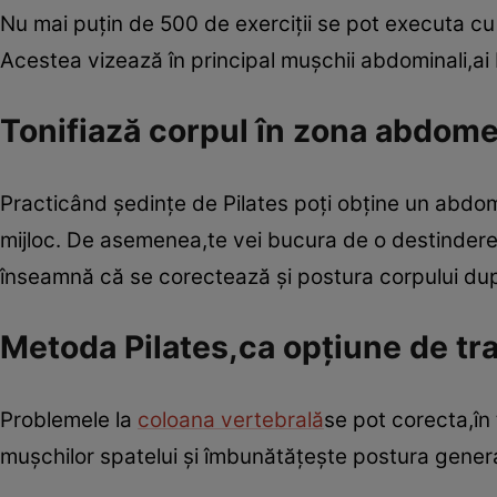
Nu mai puţin de 500 de exerciţii se pot executa cu a
Acestea vizează în principal muşchii abdominali,ai ba
Tonifiază corpul în zona abdome
Practicând şedinţe de Pilates poţi obţine un abdom
mijloc. De asemenea,te vei bucura de o destindere a 
înseamnă că se corectează şi postura corpului du
Metoda Pilates,ca opţiune de tr
Problemele la
coloana vertebrală
se pot corecta,în
muşchilor spatelui şi îmbunătăţeşte postura gener