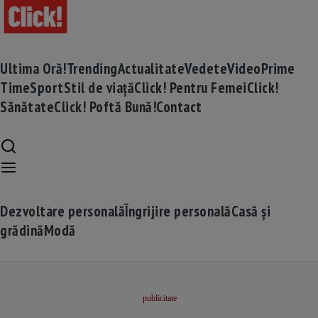
Ultima Oră!
Trending
Actualitate
Vedete
Video
Prime
Time
Sport
Stil de viață
Click! Pentru Femei
Click!
Sănătate
Click! Poftă Bună!
Contact
Dezvoltare personală
Îngrijire personală
Casă și
grădină
Modă