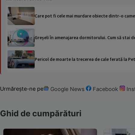
Care pot fi cele mai murdare obiecte dintr-o came
Greșeli în amenajarea dormitorului. Cum să stai d
Pericol de moarte la trecerea de cale ferată la Pet
Urmărește-ne pe
Google News
Facebook
In
Ghid de cumpărături