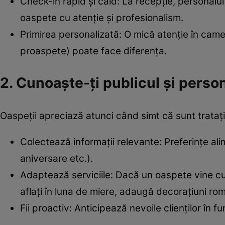
Check-in rapid și cald: La recepție, personalul 
oaspete cu atenție și profesionalism.
Primirea personalizată: O mică atenție în camer
proaspete) poate face diferența.
2. Cunoaște-ți publicul și person
Oaspeții apreciază atunci când simt că sunt trataț
Colectează informații relevante: Preferințe alim
aniversare etc.).
Adaptează serviciile: Dacă un oaspete vine cu 
aflați în luna de miere, adaugă decorațiuni ro
Fii proactiv: Anticipează nevoile clienților în fun