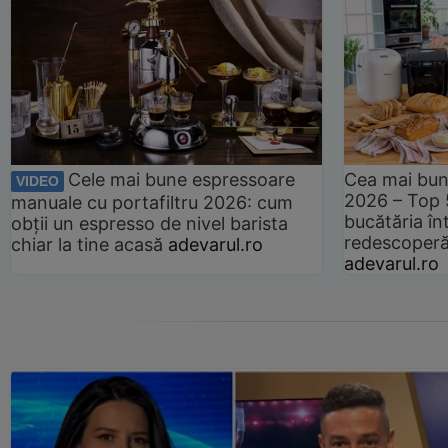
Cele mai bune espressoare
Cea mai bun
VIDEO
2026 – Top 
manuale cu portafiltru 2026: cum
bucătăria înt
obții un espresso de nivel barista
redescoperă 
chiar la tine acasă
adevarul.ro
adevarul.ro