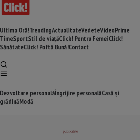
Ultima Oră!
Trending
Actualitate
Vedete
Video
Prime
Time
Sport
Stil de viață
Click! Pentru Femei
Click!
Sănătate
Click! Poftă Bună!
Contact
Dezvoltare personală
Îngrijire personală
Casă și
grădină
Modă