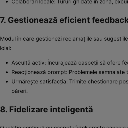
Colaborări locale: Tururi ghidate în zonă, excur
7. Gestionează eficient feedback
Modul în care gestionezi reclamațiile sau sugestii
loial:
Ascultă activ: Încurajează oaspeții să ofere f
Reacționează prompt: Problemele semnalate tre
Urmărește satisfacția: Trimite chestionare post
păreri.
8. Fidelizare inteligentă
O relație continuă cu oaspeții fideli crește șansel