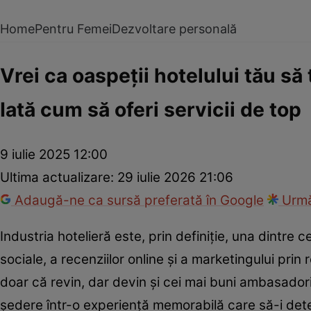
Home
Pentru Femei
Dezvoltare personală
Vrei ca oaspeții hotelului tău să
Iată cum să oferi servicii de top
9 iulie 2025 12:00
Ultima actualizare:
29 iulie 2026 21:06
Adaugă-ne ca sursă preferată în Google
Urmă
Industria hotelieră este, prin definiție, una dintre c
sociale, a recenziilor online și a marketingului pri
doar că revin, dar devin și cei mai buni ambasadori
ședere într-o experiență memorabilă care să-i det