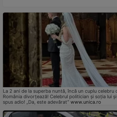
La 2 ani de la superba nuntă, încă un cuplu celebru 
România divorțează! Celebrul politician și soția lui ș
spus adio! „Da, este adevărat”
www.unica.ro