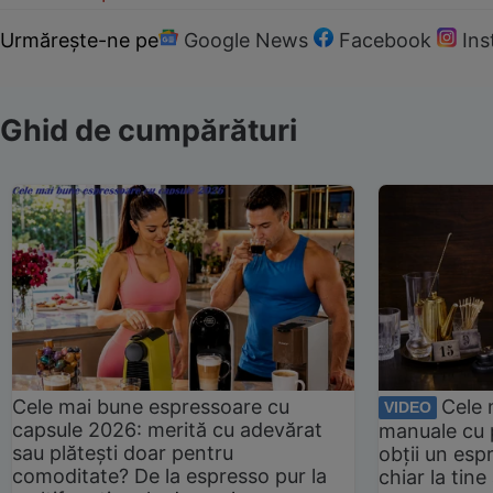
Urmărește-ne pe
Google News
Facebook
In
Ghid de cumpărături
Cele mai bune espressoare cu
Cele 
VIDEO
capsule 2026: merită cu adevărat
manuale cu 
sau plătești doar pentru
obții un esp
comoditate? De la espresso pur la
chiar la tin