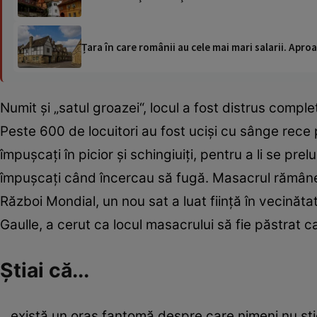
Țara în care românii au cele mai mari salarii. Apr
Numit şi „satul groazei“, locul a fost distrus comple
Peste 600 de locuitori au fost ucişi cu sânge rece
împuşcaţi în picior şi schingiuiţi, pentru a li se prelun
împuşcaţi când încercau să fugă. Masacrul rămâne 
Război Mondial, un nou sat a luat fiinţă în vecinăta
Gaulle, a cerut ca locul masacrului să fie păstrat ca
Ştiai că...
...există un oraş fantomă despre care nimeni nu şt