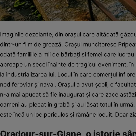
Imaginile dezolante, din oraşul care altădată găzdu
dintr-un film de groază. Oraşul muncitoresc Prîpea
odată familiile a mii de bărbaţi şi femei care lucr
aproape un secol înainte de tragicul eveniment, în
la industrializarea lui. Locul în care comerţul înflore
nod feroviar şi naval. Oraşul a avut şcoli, o faculta
n-a mai apucat să fie inaugurat şi care zace astăzi
oameni au plecat în grabă şi au lăsat totul în urmă. 
este încă un loc periculos şi rămâne locuit. Doar ziar
Oradour-sur-Glane, o istorie s