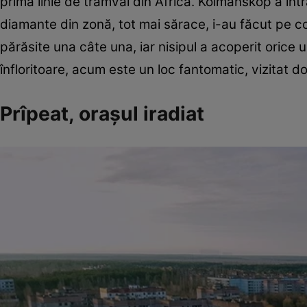
prima linie de tramvai din Africa. Kolmanskop a in
diamante din zonă, tot mai sărace, i-au făcut pe col
părăsite una câte una, iar nisipul a acoperit orice
înfloritoare, acum este un loc fantomatic, vizitat doa
Prîpeat, oraşul iradiat