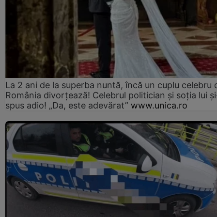
La 2 ani de la superba nuntă, încă un cuplu celebru 
România divorțează! Celebrul politician și soția lui ș
spus adio! „Da, este adevărat”
www.unica.ro