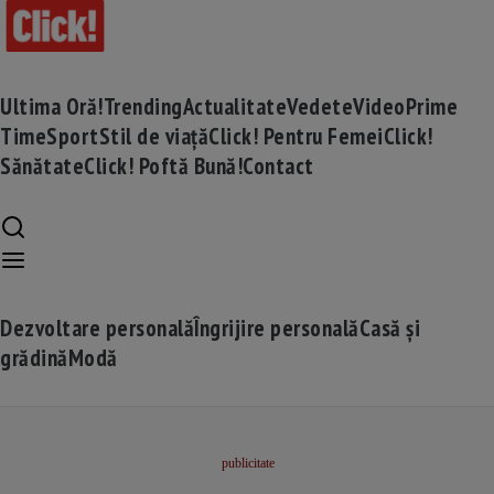
Ultima Oră!
Trending
Actualitate
Vedete
Video
Prime
Time
Sport
Stil de viață
Click! Pentru Femei
Click!
Sănătate
Click! Poftă Bună!
Contact
Dezvoltare personală
Îngrijire personală
Casă și
grădină
Modă