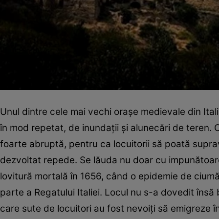
Unul dintre cele mai vechi oraşe medievale din Italia
în mod repetat, de inundaţii şi alunecări de teren. C
foarte abruptă, pentru ca locuitorii să poată supr
dezvoltat repede. Se lăuda nu doar cu impunătoare c
lovitură mortală în 1656, când o epidemie de ciumă 
parte a Regatului Italiei. Locul nu s-a dovedit însă
care sute de locuitori au fost nevoiţi să emigreze 