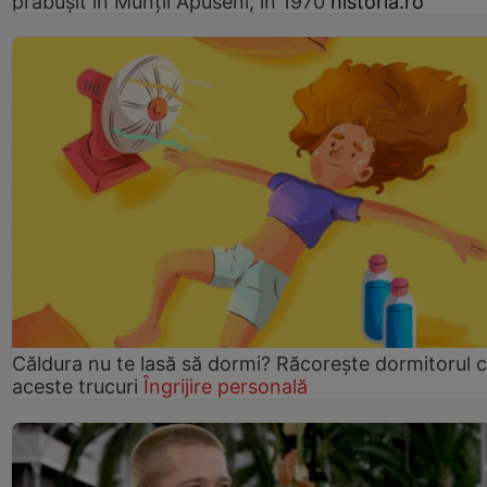
prăbușit în Munții Apuseni, în 1970
historia.ro
Căldura nu te lasă să dormi? Răcorește dormitorul 
aceste trucuri
Îngrijire personală