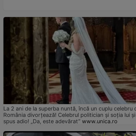
La 2 ani de la superba nuntă, încă un cuplu celebru 
România divorțează! Celebrul politician și soția lui ș
spus adio! „Da, este adevărat”
www.unica.ro