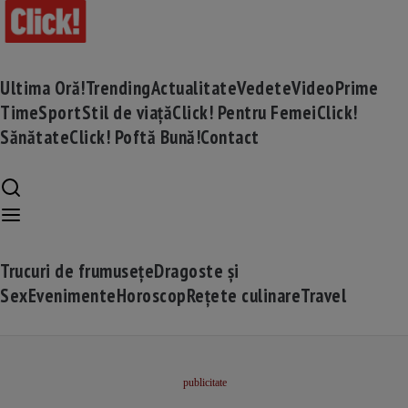
Ultima Oră!
Trending
Actualitate
Vedete
Video
Prime
Time
Sport
Stil de viață
Click! Pentru Femei
Click!
Sănătate
Click! Poftă Bună!
Contact
Trucuri de frumusețe
Dragoste și
Sex
Evenimente
Horoscop
Rețete culinare
Travel