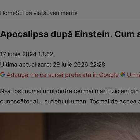
Home
Stil de viață
Evenimente
Apocalipsa după Einstein. Cum a 
17 iunie 2024 13:52
Ultima actualizare:
29 iulie 2026 22:28
Adaugă-ne ca sursă preferată în Google
Urmă
N-a fost numai unul dintre cei mai mari fizicieni din 
cunoscător al… sufletului uman. Tocmai de aceea a pr