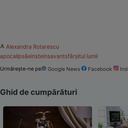
Alexandra Rotarescu
apocalipsă
einstein
savant
sfârșitul lumii
Urmărește-ne pe
Google News
Facebook
In
Ghid de cumpărături