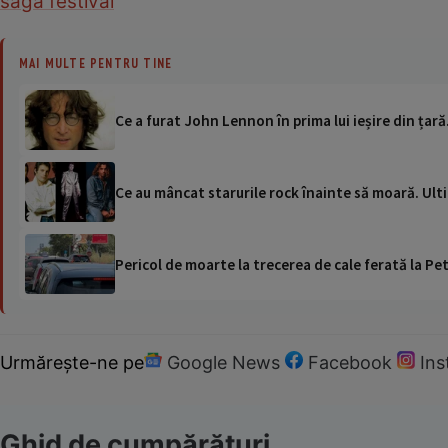
saga festival
MAI MULTE PENTRU TINE
Ce a furat John Lennon în prima lui ieșire din țar
Ce au mâncat starurile rock înainte să moară. Ult
Pericol de moarte la trecerea de cale ferată la Pet
Urmărește-ne pe
Google News
Facebook
In
Ghid de cumpărături