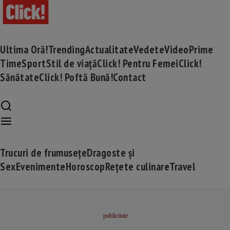
Ultima Oră!
Trending
Actualitate
Vedete
Video
Prime
Time
Sport
Stil de viață
Click! Pentru Femei
Click!
Sănătate
Click! Poftă Bună!
Contact
Trucuri de frumusețe
Dragoste și
Sex
Evenimente
Horoscop
Rețete culinare
Travel