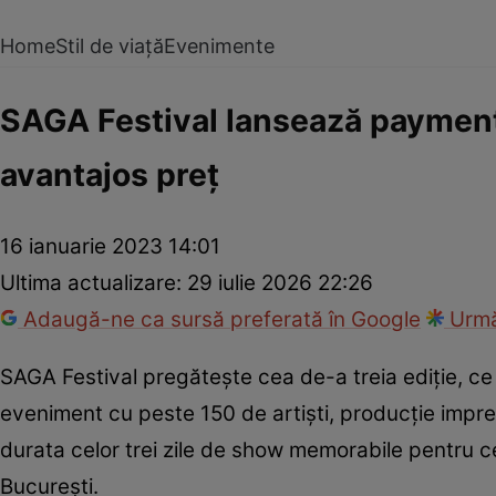
Home
Stil de viață
Evenimente
SAGA Festival lansează payment p
avantajos preț
16 ianuarie 2023 14:01
Ultima actualizare:
29 iulie 2026 22:26
Adaugă-ne ca sursă preferată în Google
Urmă
SAGA Festival pregătește cea de-a treia ediție, ce
eveniment cu peste 150 de artiști, producție impre
durata celor trei zile de show memorabile pentru cei
București.