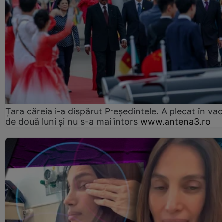
Țara căreia i-a dispărut Președintele. A plecat în va
de două luni și nu s-a mai întors
www.antena3.ro