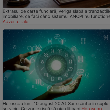
Extrasul de carte funciară, veriga slabă a tranzacțiil
imobiliare: ce faci când sistemul ANCPI nu funcțion
Advertoriale
Horoscop luni, 10 august 2026. Sar scântei în cuplu ș
serviciu. Ce zodie riscă să piardă bani
Horoscop