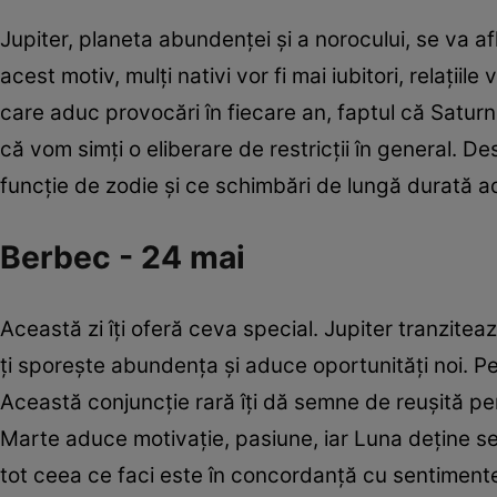
Jupiter, planeta abundenţei şi a norocului, se va a
acest motiv, mulţi nativi vor fi mai iubitori, relaţii
care aduc provocări în fiecare an, faptul că Saturn
că vom simți o eliberare de restricții în general. De
funcţie de zodie şi ce schimbări de lungă durată 
Berbec - 24 mai
Această zi îți oferă ceva special. Jupiter tranzite
ţi sporeşte abundența și aduce oportunități noi. Pe
Această conjuncție rară îţi dă semne de reuşită pent
Marte aduce motivație, pasiune, iar Luna deține sec
tot ceea ce faci este în concordanță cu sentimente