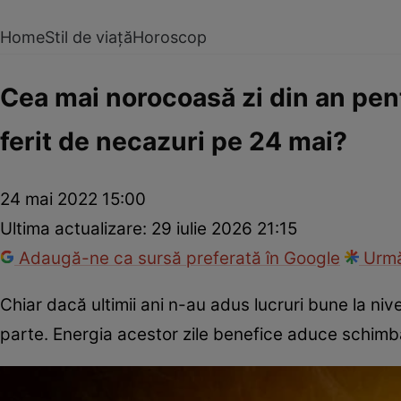
Home
Stil de viață
Horoscop
Cea mai norocoasă zi din an pent
ferit de necazuri pe 24 mai?
24 mai 2022 15:00
Ultima actualizare:
29 iulie 2026 21:15
Adaugă-ne ca sursă preferată în Google
Urmă
Chiar dacă ultimii ani n-au adus lucruri bune la nive
parte. Energia acestor zile benefice aduce schimbă