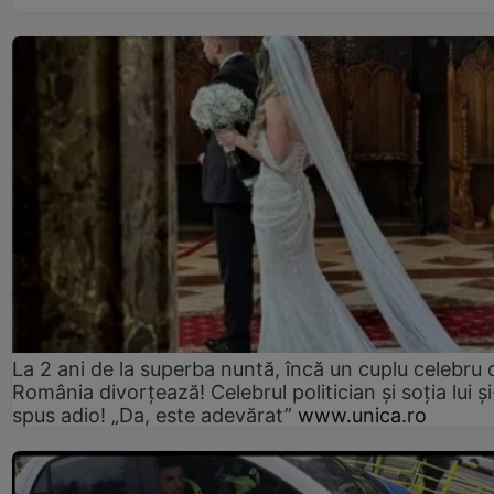
La 2 ani de la superba nuntă, încă un cuplu celebru 
România divorțează! Celebrul politician și soția lui ș
spus adio! „Da, este adevărat”
www.unica.ro