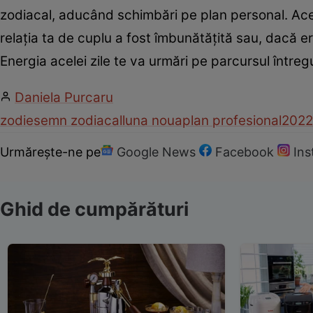
zodiacal, aducând schimbări pe plan personal. Acea z
relaţia ta de cuplu a fost îmbunătăţită sau, dacă er
Energia acelei zile te va urmări pe parcursul întregu
Daniela Purcaru
zodie
semn zodiacal
luna noua
plan profesional
2022
Urmărește-ne pe
Google News
Facebook
In
Ghid de cumpărături