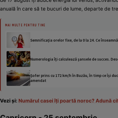
de 17 august îţi aduce energia lui Venus, activând
anuală în care să te bucuri de lume, departe de treb
MAI MULTE PENTRU TINE
Semnificaţia orelor fixe, de la 0 la 24. Ce înseamnă
Numerologia îţi calculează şansele de succes. Desc
Șofer prins cu 172 km/h în Buzău, în timp ce își duc
amendat
Vezi şi:
Numărul casei îţi poartă noroc? Adună cif
Capricorn - 25 septembrie