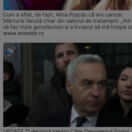
Cum a aflat, de fapt, Alina Pușcău că are cancer.
Mărturia făcută chiar din salonul de tratament: „Am
să fac niște genuflexiuni și a început să mă înțepe s
www.wowbiz.ro
UPDATE Zi decisivă pentru Călin Georgescu! Fostul