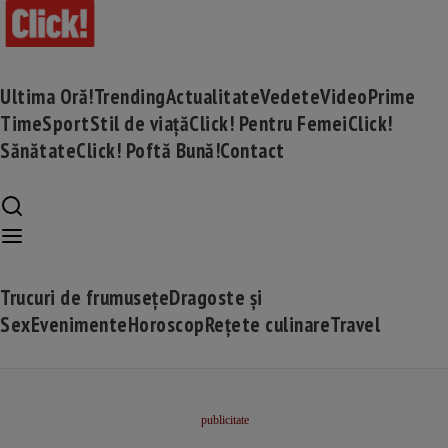
Ultima Oră!
Trending
Actualitate
Vedete
Video
Prime
Time
Sport
Stil de viață
Click! Pentru Femei
Click!
Sănătate
Click! Poftă Bună!
Contact
Trucuri de frumusețe
Dragoste și
Sex
Evenimente
Horoscop
Rețete culinare
Travel