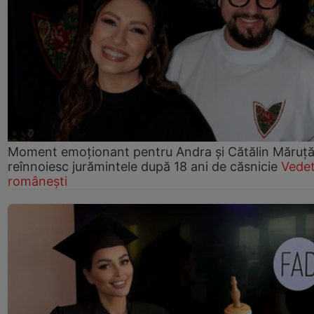
Moment emoționant pentru Andra și Cătălin Măruță!
reînnoiesc jurămintele după 18 ani de căsnicie
Vede
românești