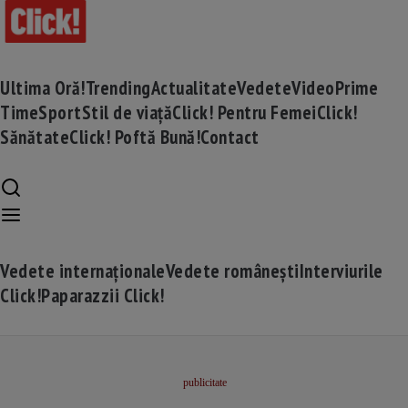
Ultima Oră!
Trending
Actualitate
Vedete
Video
Prime
Time
Sport
Stil de viață
Click! Pentru Femei
Click!
Sănătate
Click! Poftă Bună!
Contact
Vedete internaționale
Vedete românești
Interviurile
Click!
Paparazzii Click!