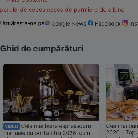
par
ulei de cocos
masca de par
miere de albine
Urmărește-ne pe
Google News
Facebook
In
Ghid de cumpărături
Cele mai bune espressoare
Cea mai bun
VIDEO
2026 – Top 
manuale cu portafiltru 2026: cum