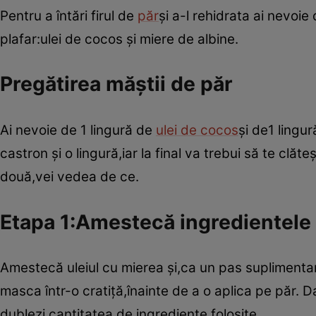
Pentru a întări firul de
păr
şi a-l rehidrata ai nevoi
plafar:ulei de cocos şi miere de albine.
Pregătirea măştii de păr
Ai nevoie de 1 lingură de
ulei de cocos
şi de1 lingu
castron şi o lingură,iar la final va trebui să te clăt
două,vei vedea de ce.
Etapa 1:Amestecă ingredientele
Amestecă uleiul cu mierea şi,ca un pas suplimentar,
masca într-o cratiţă,înainte de a o aplica pe păr. 
dublezi cantitatea de ingrediente folosite.