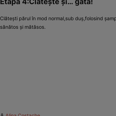
Etapa 4:Clăteşte şi… gata!
Clăteşti părul în mod normal,sub duş,folosind şamp
sănătos şi mătăsos.
Alina Costache