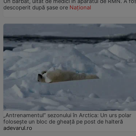
Un bărbat, uitat de medici în aparatul de RMN. A fo
descoperit după șase ore
Național
„Antrenamentul” sezonului în Arctica: Un urs polar
folosește un bloc de gheață pe post de halteră
adevarul.ro