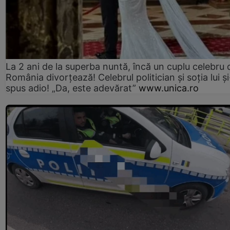
La 2 ani de la superba nuntă, încă un cuplu celebru 
România divorțează! Celebrul politician și soția lui ș
spus adio! „Da, este adevărat”
www.unica.ro