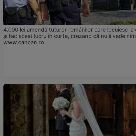
4.000 lei amendă tuturor românilor care locuiesc la
și fac acest lucru în curte, crezând că nu îi vede ni
www.cancan.ro