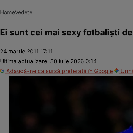
Home
Vedete
Ei sunt cei mai sexy fotbalişti d
24 martie 2011 17:11
Ultima actualizare:
30 iulie 2026 0:14
Adaugă-ne ca sursă preferată în Google
Urmă