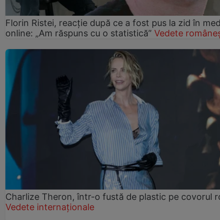
Florin Ristei, reacție după ce a fost pus la zid în med
online: „Am răspuns cu o statistică”
Vedete româneș
Charlize Theron, într-o fustă de plastic pe covorul 
Vedete internaționale