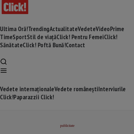
Ultima Oră!
Trending
Actualitate
Vedete
Video
Prime
Time
Sport
Stil de viață
Click! Pentru Femei
Click!
Sănătate
Click! Poftă Bună!
Contact
Vedete internaționale
Vedete românești
Interviurile
Click!
Paparazzii Click!