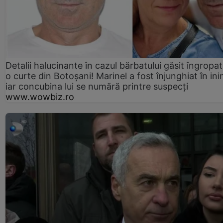
Detalii halucinante în cazul bărbatului găsit îngropat
o curte din Botoșani! Marinel a fost înjunghiat în ini
iar concubina lui se numără printre suspecți
www.wowbiz.ro