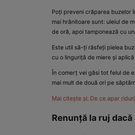
Poţi preveni crăparea buzelor în 
mai hrănitoare sunt: uleiul de 
de oră, apoi tamponează cu un ş
Este util să-ţi răsfeţi pielea b
cu o linguriţă de miere şi aplic
În comerţ vei găsi tot felul de e
mai mult de două ori pe săptă
Mai citeşte şi: De ce apar riduri
Renunţă la ruj dacă 