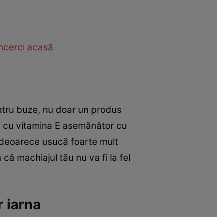
încerci acasă
pentru buze, nu doar un produs
ruj cu vitamina E asemănător cu
, deoarece usucă foarte mult
 că machiajul tău nu va fi la fel
r iarna