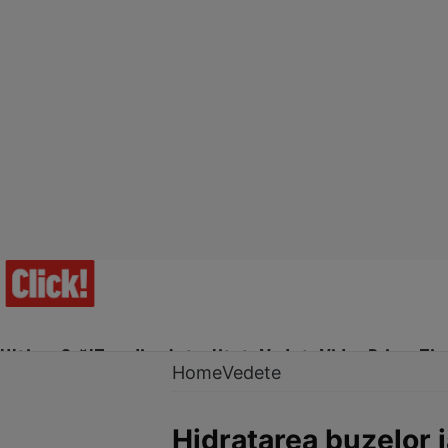
Ultima Oră!
Trending
Actualitate
Vedete
Video
Prime Ti
Home
Vedete
Hidratarea buzelor i