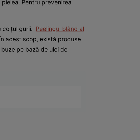
lt pielea. Pentru prevenirea
colţul gurii.
Peelingul blând al
În acest scop, există produse
şi buze pe bază de ulei de