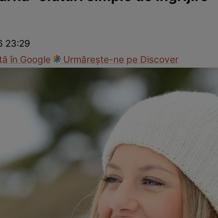
ck!
Paparazzii Click!
6 23:29
ă în Google
Urmărește-ne pe Discover