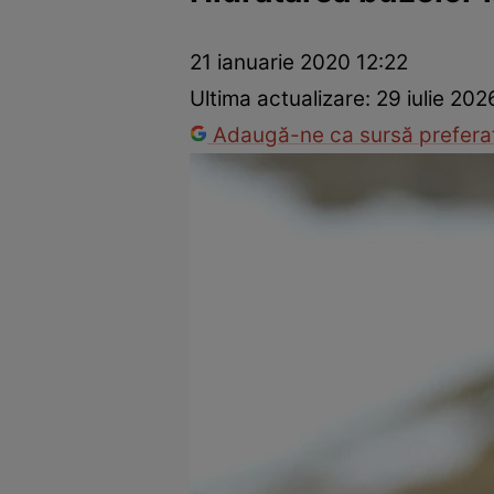
Vedete internaționale
Vedete românești
Interviurile Cli
21 ianuarie 2020 12:22
Ultima actualizare:
29 iulie 202
Adaugă-ne ca sursă preferat