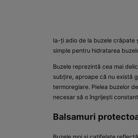
Ia-ţi adio de la buzele crăpate 
simple pentru hidratarea buzelor
Buzele reprezintă cea mai delica
subţire, aproape că nu există g
termoreglare. Pielea buzelor de
necesar să o îngrijeşti constant
Balsamuri protectoa
Buzele moi şi catifelate reflectă