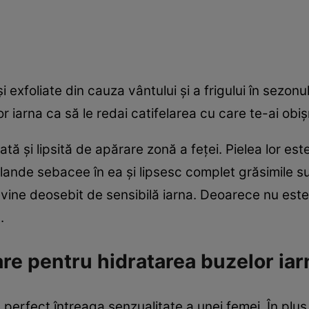
şi exfoliate din cauza vântului şi a frigului în sezo
 iarna ca să le redai catifelarea cu care te-ai obiş
tă şi lipsită de apărare zonă a feţei. Pielea lor est
lande sebacee în ea şi lipsesc complet grăsimile s
vine deosebit de sensibilă iarna. Deoarece nu este
.
re pentru hidratarea buzelor iar
 perfect întreaga senzualitate a unei femei. În plus, 