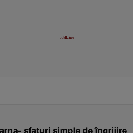
me
Sport
Stil de viață
Click! Pentru Femei
Click! Sănătate
arna- sfaturi simple de îngrijire