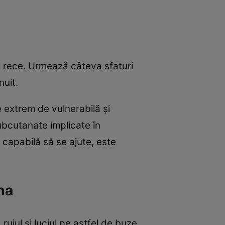
nul rece. Urmează câteva sfaturi
nuit.
e extrem de vulnerabilă şi
ubcutanate implicate în
 capabilă să se ajute, este
na
rujul şi luciul pe astfel de buze