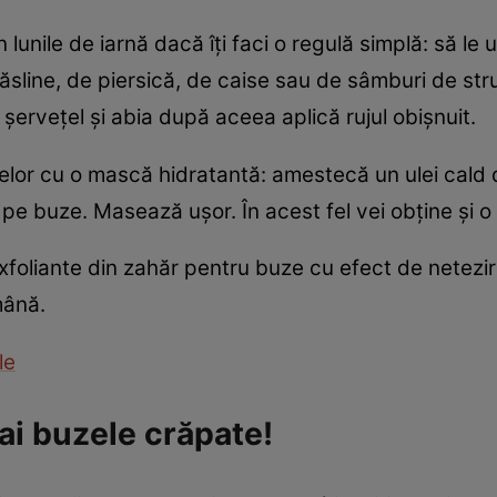
lunile de iarnă dacă îţi faci o regulă simplă: să le 
măsline, de piersică, de caise sau de sâmburi de str
erveţel şi abia după aceea aplică rujul obişnuit.
uzelor cu o mască hidratantă: amestecă un ulei cald 
ă pe buze. Masează uşor. În acest fel vei obţine şi o 
xfoliante din zahăr pentru buze cu efect de netezire. 
mână.
le
ai buzele crăpate!