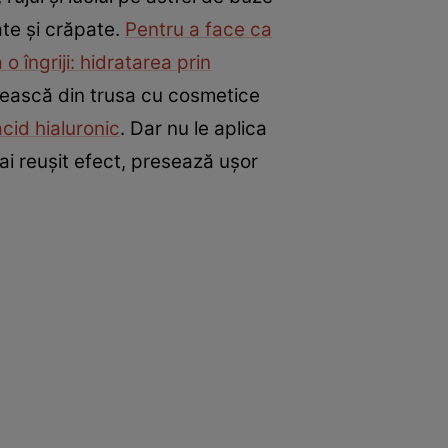
te şi crăpate.
Pentru a face ca
o îngriji: hidratarea prin
sească din trusa cu cosmetice
acid hialuronic
. Dar nu le aplica
ai reuşit efect, presează uşor