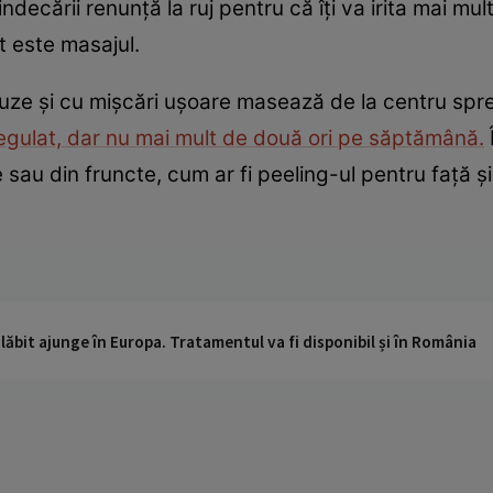
ndecării renunţă la ruj pentru că îţi va irita mai mu
t este masajul.
uze şi cu mişcări uşoare masează de la centru spre 
 regulat, dar nu mai mult de două ori pe săptămână.
 sau din fruncte, cum ar fi peeling-ul pentru faţă 
ăbit ajunge în Europa. Tratamentul va fi disponibil și în România