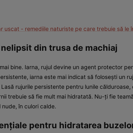
r uscat - remediile naturiste pe care trebuie să le 
 nelipsit din trusa de machiaj
ât mai bine. Iarna, rujul devine un agent protector 
persistente, iarna este mai indicat să foloseşti un 
 Lasă rujurile persistente pentru lunile călduroase
rnii trebuie să fie mult mai hidratată. Nu-ţi fie teamă
 nude, în culori calde.
enţiale pentru hidratarea buzelo