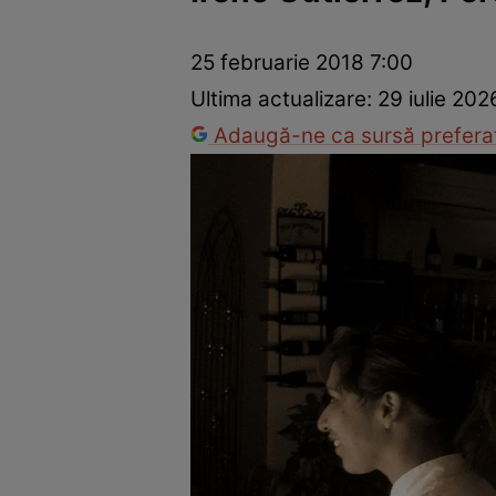
Vedete internaționale
Vedete românești
Interviurile Cli
25 februarie 2018 7:00
Ultima actualizare:
29 iulie 20
Adaugă-ne ca sursă preferat