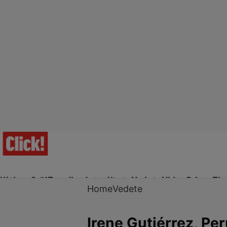
Ultima Oră!
Trending
Actualitate
Vedete
Video
Prime Ti
Home
Vedete
Irene Gutiérrez, Per