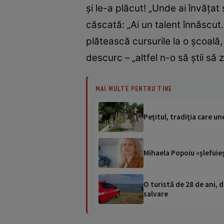
şi le-a plăcut! „Unde ai învăţa
căscată: „Ai un talent înnăscut.
plătească cursurile la o şcoală,
descurc – „altfel n-o să ştii s
MAI MULTE PENTRU TINE
Peţitul, tradiţia care u
Mihaela Popo
O turistă de 28 de ani, d
salvare