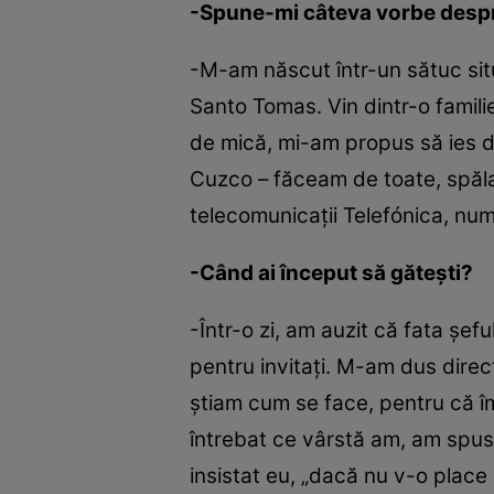
-Spune-mi câteva vorbe despr
-M-am născut într-un sătuc situ
Santo Tomas. Vin dintr-o famil
de mică, mi-am propus să ies d
Cuzco – făceam de toate, spăla
telecomunicaţii Telefónica, n
-Când ai început să găteşti?
-Într-o zi, am auzit că fata şef
pentru invitaţi. M-am dus direct
ştiam cum se face, pentru că 
întrebat ce vârstă am, am spus 
insistat eu, „dacă nu v-o place 