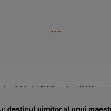
me
Sport
Stil de viață
Click! Pentru Femei
Click! Sănătate
u: destinul uimitor al unui maes