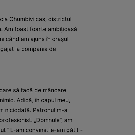
cia Chumbivilcas, districtul
ă. Am foast foarte ambiţioasă
ni când am ajuns în oraşul
ngajat la compania de
va care să facă de mâncare
 nimic. Adică, în capul meu,
 niciodată. Patronul m-a
 profesionist. „Domnule“, am
iul.“ L-am convins, le-am gătit -