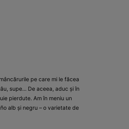
 mâncărurile pe care mi le făcea
âu, supe... De aceea, aduc şi în
uie pierdute. Am în meniu un
ño alb şi negru – o varietate de