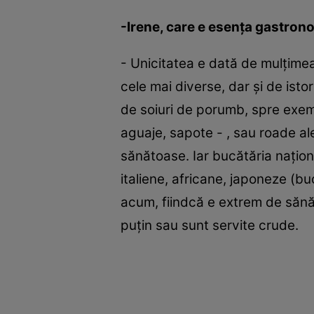
-Irene, care e esenţa gastron
- Unicitatea e dată de mulţimea 
cele mai diverse, dar şi de istor
de soiuri de porumb, spre exemp
aguaje, sapote - , sau roade al
sănătoase. Iar bucătăria naţiona
italiene, africane, japoneze (bu
acum, fiindcă e extrem de sănăt
puţin sau sunt servite crude.