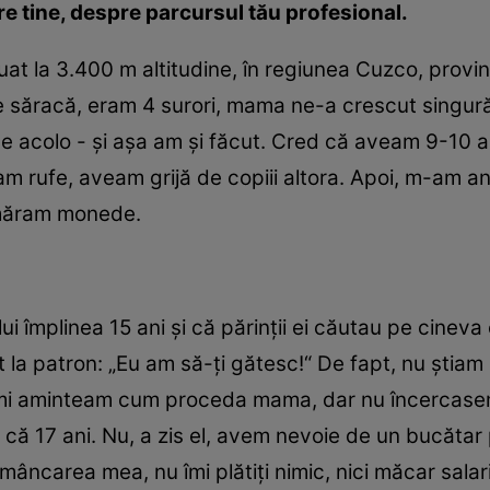
e tine, despre parcursul tău profesional.
at la 3.400 m altitudine, în regiunea Cuzco, provin
ie săracă, eram 4 surori, mama ne-a crescut singur
e acolo - şi aşa am şi făcut. Cred că aveam 9-10 a
m rufe, aveam grijă de copiii altora. Apoi, m-am a
umăram monede.
ului împlinea 15 ani şi că părinţii ei căutau pe cine
 la patron: „Eu am să-ţi gătesc!“ De fapt, nu ştiam
îmi aminteam cum proceda mama, dar nu încercasem
că 17 ani. Nu, a zis el, avem nevoie de un bucătar
mâncarea mea, nu îmi plătiţi nimic, nici măcar salar