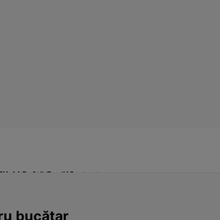
Click! Poftă Bună!
Contact
tru bucătar