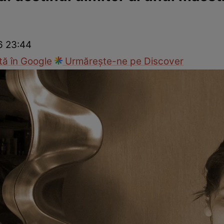
ck!
Paparazzii Click!
26 23:44
ă în Google
Urmărește-ne pe Discover