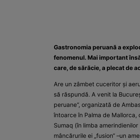
Gastronomia peruană a explodat
fenomenul. Mai important însă 
care, de sărăcie, a plecat de a
Are un zâmbet cuceritor şi aerul
să răspundă. A venit la Bucure
peruane“, organizată de Ambasa
întoarce în Palma de Mallorca, 
Sumaq (în limba amerindienilor d
mâncărurile ei „fusion“ –un amest