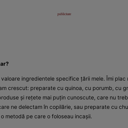
nar?
valoare ingredientele specifice ţării mele. Îmi plac
 am crescut: preparate cu quinoa, cu porumb, cu gr
produse şi reţete mai puţin cunoscute, care nu treb
are ne delectam în copilărie, sau preparate cu chu
ă o metodă pe care o foloseau incaşii.