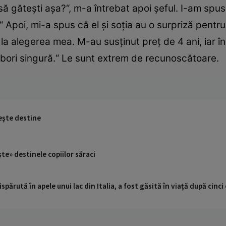
t să găteşti aşa?“, m-a întrebat apoi şeful. I-am sp
“ Apoi, mi-a spus că el şi soţia au o surpriză pentru
 la alegerea mea. M-au susţinut preţ de 4 ani, iar î
ă zbori singură.“ Le sunt extrem de recunoscătoare.
neşte destine
iu «şlefuieşte» destinele copiilor săraci
ispărută în apele unui lac din Italia, a fost găsită în viață după cin