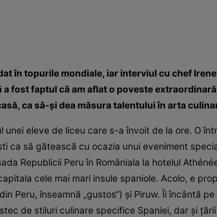
 în topurile mondiale, iar interviul cu chef Iren
a fost faptul că am aflat o poveste extraordinară 
casă, ca să-şi dea măsura talentului în arta culina
 unei eleve de liceu care s-a învoit de la ore. O înt
şti ca să gătească cu ocazia unui eveniment spec
da Republicii Peru în Româniala la hotelul Athénée 
capitala cele mai mari insule spaniole. Acolo, e pro
in Peru, înseamnă „gustos“) şi Piruw. Îi încântă pe lo
ec de stiluri culinare specifice Spaniei, dar şi ţării