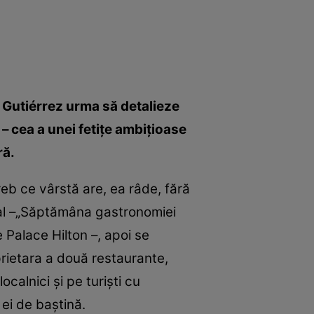
e Gutiérrez urma să detalieze
– cea a unei fetiţe ambiţioase
ră.
reb ce vârstă are, ea râde, fără
ial –„Săptămâna gastronomiei
Palace Hilton –, apoi se
prietara a două restaurante,
calnici şi pe turişti cu
 ei de baştină.