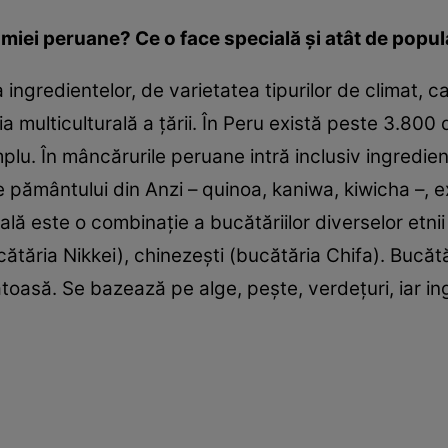
omiei peruane? Ce o face specială şi atât de popu
ingredientelor, de varietatea tipurilor de climat, c
ia multiculturală a ţării. În Peru există peste 3.800 
lu. În mâncărurile peruane intră inclusiv ingredien
e pământului din Anzi – quinoa, kaniwa, kiwicha –, 
lă este o combinaţie a bucătăriilor diverselor etnii
cătăria Nikkei), chinezeşti (bucătăria Chifa). Bucăt
oasă. Se bazează pe alge, peşte, verdeţuri, iar ing