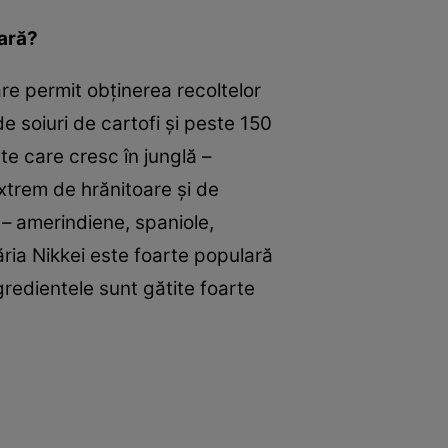
lară?
are permit obţinerea recoltelor
de soiuri de cartofi şi peste 150
te care cresc în junglă –
extrem de hrănitoare şi de
 – amerindiene, spaniole,
ăria Nikkei este foarte populară
redientele sunt gătite foarte