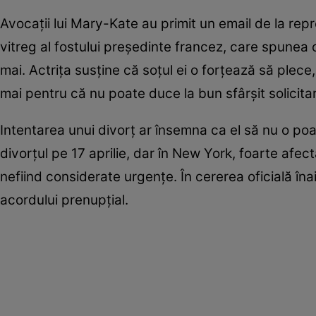
Avocaţii lui Mary-Kate au primit un email de la repre
vitreg al fostului preşedinte francez, care spunea
mai. Actriţa susţine că soţul ei o forţează să plece,
mai pentru că nu poate duce la bun sfârşit solicitarea
Intentarea unui divorţ ar însemna ca el să nu o poat
divorţul pe 17 aprilie, dar în New York, foarte afec
nefiind considerate urgenţe. În cererea oficială îna
acordului prenupţial.