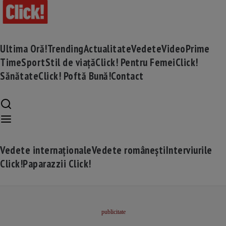
Ultima Oră!
Trending
Actualitate
Vedete
Video
Prime
Time
Sport
Stil de viață
Click! Pentru Femei
Click!
Sănătate
Click! Poftă Bună!
Contact
Vedete internaționale
Vedete românești
Interviurile
Click!
Paparazzii Click!