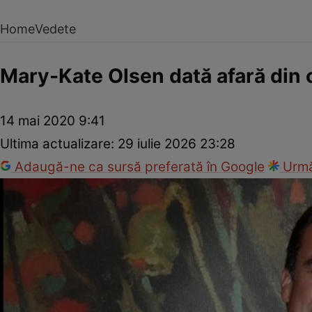
Home
Vedete
Mary-Kate Olsen dată afară din c
14 mai 2020 9:41
Ultima actualizare:
29 iulie 2026 23:28
Adaugă-ne ca sursă preferată în Google
Urmă