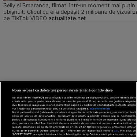
Selly și Smaranda, filmați într-un moment mai puțin
obișnuit. Clipul cu ei a depășit 2 milioane de vizualiz
pe TikTok VIDEO
actualitate.net
Nouă ne pasă ca datele tale personale să rămână confidențiale
Noi și partenerii noștri
606
stocăm și/sau accesăm informații pe dispozitivul dvs., precum identificatorii
cookie unici pentru prelucrarea datelor cu caracter personal. Puteți accepta sau gestiona alegerile
dvs. făcând clic mai jos sau în orice moment, pe pagina cu politica de confidențialitate. Aceste alegeri
vor fi raportate partenerilor noștri și nu vă vor afecta navigarea.
Mai multe detalii
Noi si partenerii nostri (retelele de socializare si agentiile de publicitate partenere, precum si furnizorii
nostri de servicii de date analitice) prelucram date pentru a permite website-ului sa functioneze,
Din rețeaua Adevărul Holding:
Adevarul.ro
pentru a personaliza continutul si anunturile publicitare afisate in functie de interesele si/sau profilul
Click.ro
ClickPoftaBuna.ro
ClickSanatate.ro
dvs., pentru a va oferi functionalitati aferente retelelor de socializare si pentru a analiza traficul pe
website. Beneficiati de drepturile prevazute de art. 15-22 din GDPR in legatura cu prelucrarea datelor
ClickPentruFemei.ro
DilemaVeche.ro
cu caracter personal. Aceste drepturi pot fi exercitate prin modalitatea indicata
aici
. Prin click pe
OkMagazine.ro
Historia.ro
“ACCEPT TOATE”, acceptati folosirea tuturor Tehnologiilor de tip Cookie, care implica inclusiv acceptul