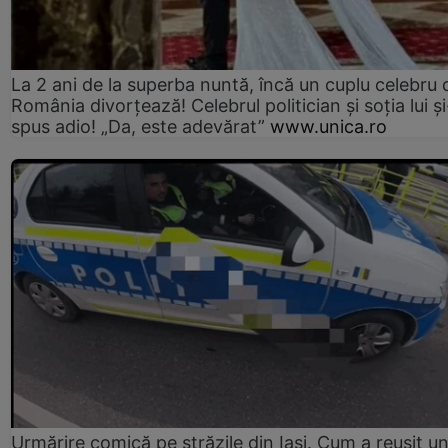
La 2 ani de la superba nuntă, încă un cuplu celebru 
România divorțează! Celebrul politician și soția lui ș
spus adio! „Da, este adevărat”
www.unica.ro
Urmărire comică pe străzile din Iași. Cum a reușit u