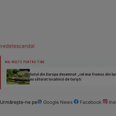
vedete
scandal
MAI MULTE PENTRU TINE
Satul din Europa desemnat „cel mai frumos din lum
au săturat localnicii de turiști
Urmărește-ne pe
Google News
Facebook
In