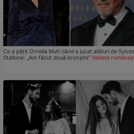
Ce a pățit Ornella Muti când a jucat alături de Sylve
Stallone: „Am făcut două bronșite”
Vedete româneșt