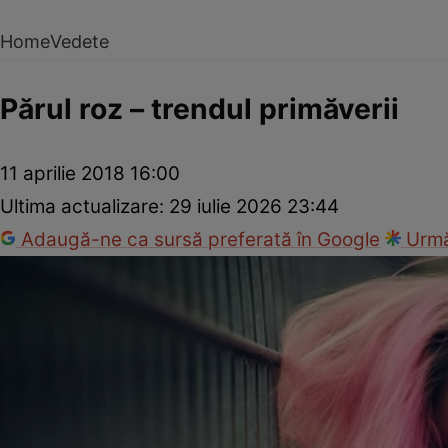
Home
Vedete
Părul roz – trendul primăverii
11 aprilie 2018 16:00
Ultima actualizare:
29 iulie 2026 23:44
Adaugă-ne ca sursă preferată în Google
Urmă