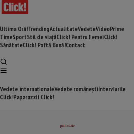
Ultima Oră!
Trending
Actualitate
Vedete
Video
Prime
Time
Sport
Stil de viață
Click! Pentru Femei
Click!
Sănătate
Click! Poftă Bună!
Contact
Vedete internaționale
Vedete românești
Interviurile
Click!
Paparazzii Click!