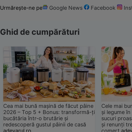
Urmărește-ne pe
Google News
Facebook
In
Ghid de cumpărături
Cea mai bună mașină de făcut pâine
Cele mai bu
2026 – Top 5 + Bonus: transformă-ți
și legume în
bucătăria într-o brutărie și
sucuri proas
redescoperă gustul pâinii de casă
și renunți tr
adevarul.ro
comerț
adev