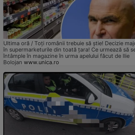
Ultima oră / Toți românii trebuie să știe! Decizie maj
în supermarketurile din toată țara! Ce urmează să s
întâmple în magazine în urma apelului făcut de Ilie
Bolojan
www.unica.ro