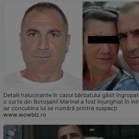
Detalii halucinante în cazul bărbatului găsit îngropat
o curte din Botoșani! Marinel a fost înjunghiat în ini
iar concubina lui se numără printre suspecți
www.wowbiz.ro