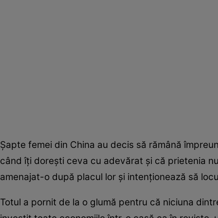
Şapte femei din China au decis să rămână împreună
când îţi doreşti ceva cu adevărat şi că prietenia nu
amenajat-o după placul lor şi intenţionează să locu
Totul a pornit de la o glumă pentru că niciuna dintr