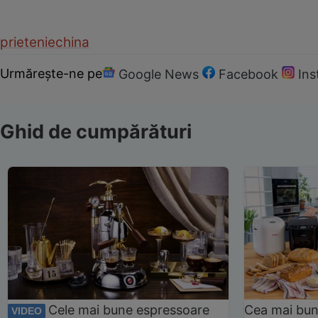
prietenie
china
Urmărește-ne pe
Google News
Facebook
In
Ghid de cumpărături
Cele mai bune espressoare
Cea mai bun
VIDEO