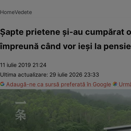
Home
Vedete
Şapte prietene şi-au cumpărat o 
împreună când vor ieşi la pensie
11 iulie 2019 21:24
Ultima actualizare:
29 iulie 2026 23:33
Adaugă-ne ca sursă preferată în Google
Urmă