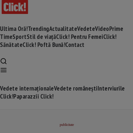
Ultima Oră!
Trending
Actualitate
Vedete
Video
Prime
Time
Sport
Stil de viață
Click! Pentru Femei
Click!
Sănătate
Click! Poftă Bună!
Contact
Vedete internaționale
Vedete românești
Interviurile
Click!
Paparazzii Click!