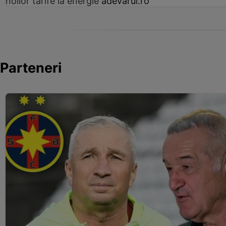
noilor tarife la energie
adevarul.ro
Parteneri