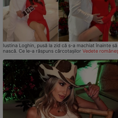
Iustina Loghin, pusă la zid că s-a machiat înainte să
nască. Ce le-a răspuns cârcotașilor
Vedete româneș