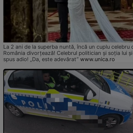
La 2 ani de la superba nuntă, încă un cuplu celebru 
România divorțează! Celebrul politician și soția lui ș
spus adio! „Da, este adevărat”
www.unica.ro