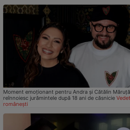
Moment emoționant pentru Andra și Cătălin Măruță!
reînnoiesc jurămintele după 18 ani de căsnicie
Vede
românești