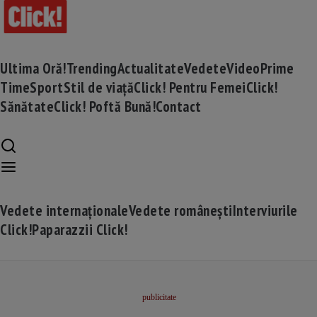
Ultima Oră!
Trending
Actualitate
Vedete
Video
Prime
Time
Sport
Stil de viață
Click! Pentru Femei
Click!
Sănătate
Click! Poftă Bună!
Contact
Vedete internaționale
Vedete românești
Interviurile
Click!
Paparazzii Click!