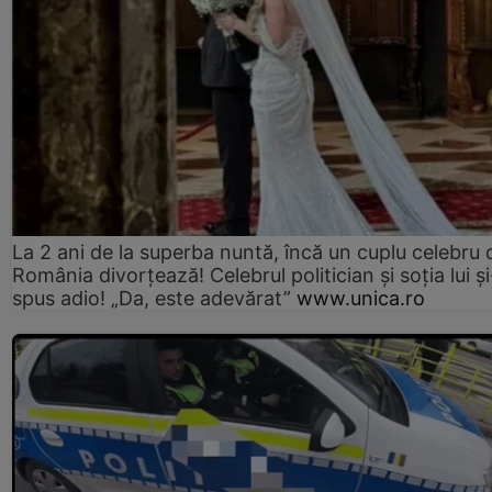
La 2 ani de la superba nuntă, încă un cuplu celebru 
România divorțează! Celebrul politician și soția lui ș
spus adio! „Da, este adevărat”
www.unica.ro