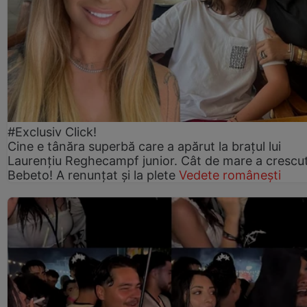
#Exclusiv Click!
Cine e tânăra superbă care a apărut la brațul lui
Laurențiu Reghecampf junior. Cât de mare a crescu
Bebeto! A renunțat și la plete
Vedete românești