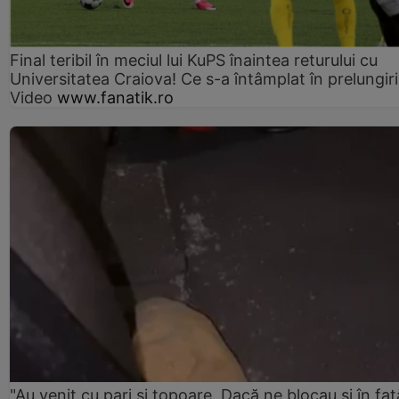
Final teribil în meciul lui KuPS înaintea returului cu
Universitatea Craiova! Ce s-a întâmplat în prelungiri
Video
www.fanatik.ro
"Au venit cu pari și topoare. Dacă ne blocau şi în faţă