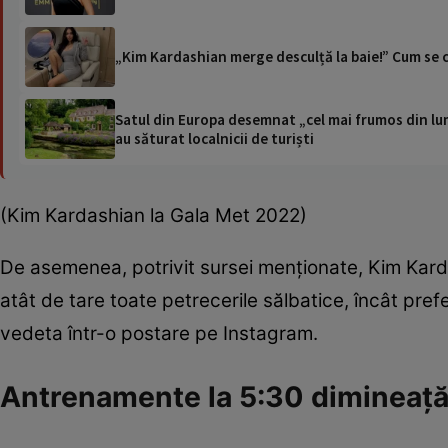
„Kim Kardashian merge desculță la baie!” Cum se 
Satul din Europa desemnat „cel mai frumos din lum
au săturat localnicii de turiști
(Kim Kardashian la Gala Met 2022)
De asemenea, potrivit sursei menționate, Kim Kardas
atât de tare toate petrecerile sălbatice, încât pre
vedeta într-o postare pe Instagram.
Antrenamente la 5:30 dimineaț