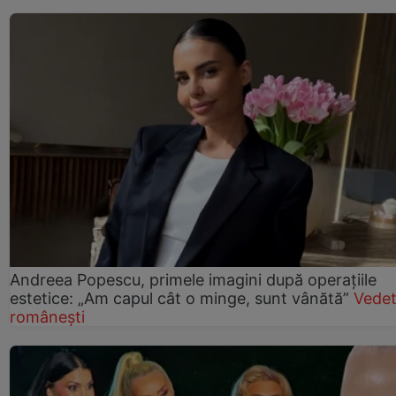
Andreea Popescu, primele imagini după operațiile
estetice: „Am capul cât o minge, sunt vânătă”
Vede
românești