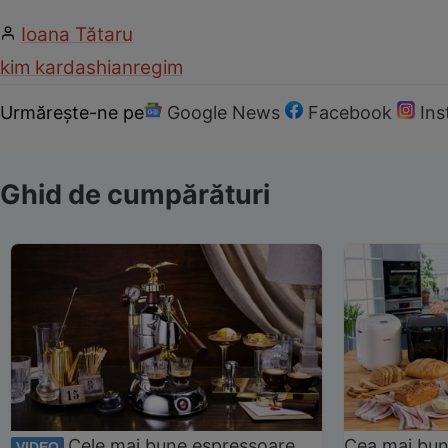
Ioana Tătaru
kim kardashian
regim
Urmărește-ne pe
Google News
Facebook
In
Ghid de cumpărături
Cele mai bune espressoare
Cea mai bun
VIDEO