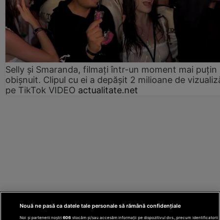
Selly și Smaranda, filmați într-un moment mai puțin
obișnuit. Clipul cu ei a depășit 2 milioane de vizualiz
pe TikTok VIDEO
actualitate.net
Nouă ne pasă ca datele tale personale să rămână confidențiale
Noi și partenerii noștri
606
stocăm și/sau accesăm informații pe dispozitivul dvs., precum identificatorii