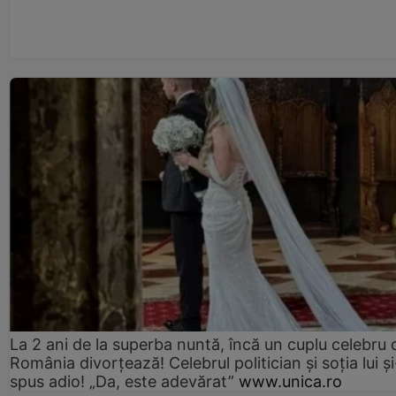
La 2 ani de la superba nuntă, încă un cuplu celebru 
România divorțează! Celebrul politician și soția lui ș
spus adio! „Da, este adevărat”
www.unica.ro