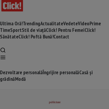
Ultima Oră!
Trending
Actualitate
Vedete
Video
Prime
Time
Sport
Stil de viață
Click! Pentru Femei
Click!
Sănătate
Click! Poftă Bună!
Contact
Dezvoltare personală
Îngrijire personală
Casă și
grădină
Modă