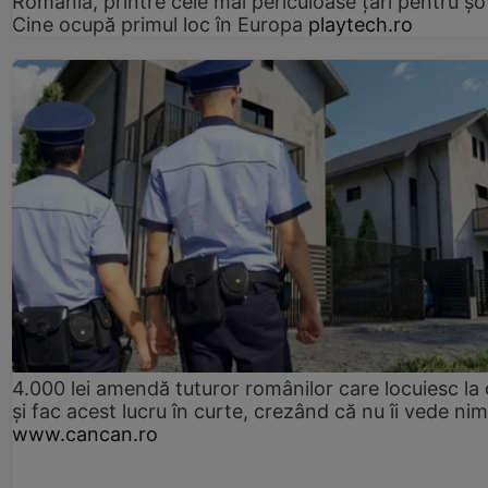
România, printre cele mai periculoase țări pentru șof
Cine ocupă primul loc în Europa
playtech.ro
4.000 lei amendă tuturor românilor care locuiesc la
și fac acest lucru în curte, crezând că nu îi vede ni
www.cancan.ro