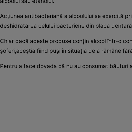
alcoolul sau etanolul.
Acţiunea antibacteriană a alcoolului se exercită pri
deshidratarea celulei bacteriene din placa dentară
Chiar dacă aceste produse conţin alcool într-o conc
şoferi,aceştia fiind puşi în situaţia de a rămâne făr
Pentru a face dovada că nu au consumat băuturi alc