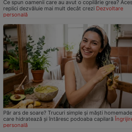
Ce spun oamenii care au avut o copilărie grea? Ace
replici dezvăluie mai mult decât crezi
Dezvoltare
personală
Păr ars de soare? Trucuri simple și măști homemad
care hidratează și întăresc podoaba capilară
Îngrijir
personală