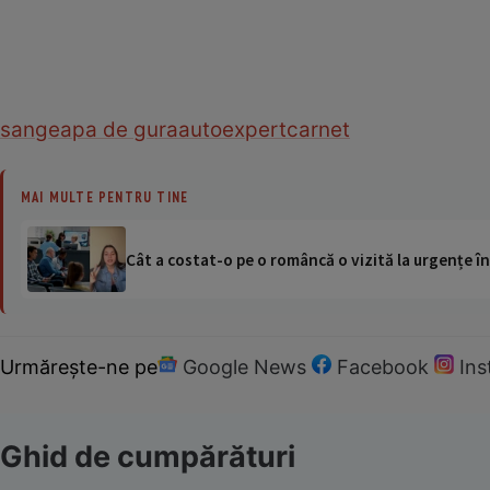
sange
apa de gura
autoexpert
carnet
MAI MULTE PENTRU TINE
Cât a costat-o pe o româncă o vizită la urgențe în
Urmărește-ne pe
Google News
Facebook
In
Ghid de cumpărături