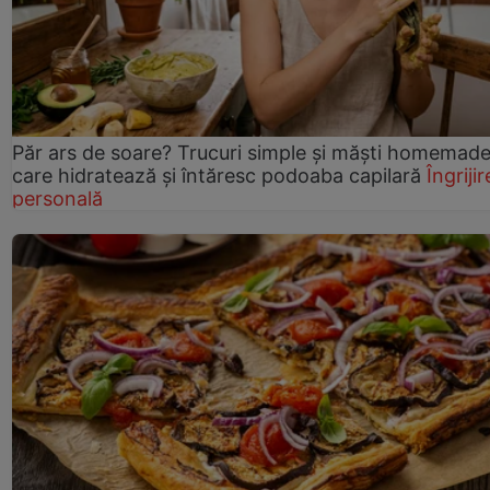
Păr ars de soare? Trucuri simple și măști homemad
care hidratează și întăresc podoaba capilară
Îngrijir
personală