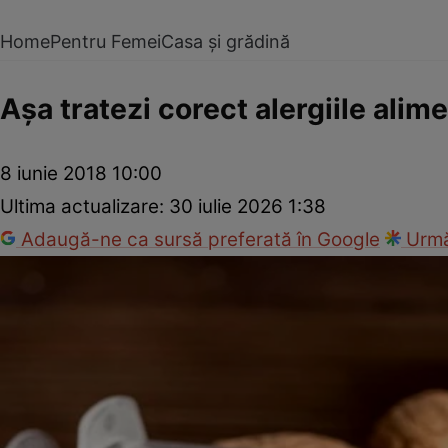
Home
Pentru Femei
Casa și grădină
Aşa tratezi corect alergiile alim
8 iunie 2018 10:00
Ultima actualizare:
30 iulie 2026 1:38
Adaugă-ne ca sursă preferată în Google
Urmă