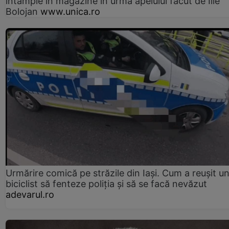
întâmple în magazine în urma apelului făcut de Ilie
Bolojan
www.unica.ro
Urmărire comică pe străzile din Iași. Cum a reușit u
biciclist să fenteze poliția și să se facă nevăzut
adevarul.ro