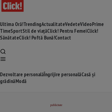
Ultima Oră!
Trending
Actualitate
Vedete
Video
Prime
Time
Sport
Stil de viață
Click! Pentru Femei
Click!
Sănătate
Click! Poftă Bună!
Contact
Dezvoltare personală
Îngrijire personală
Casă și
grădină
Modă