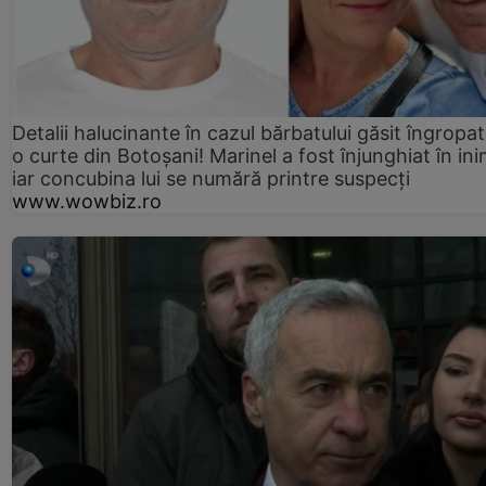
Detalii halucinante în cazul bărbatului găsit îngropat
o curte din Botoșani! Marinel a fost înjunghiat în ini
iar concubina lui se numără printre suspecți
www.wowbiz.ro