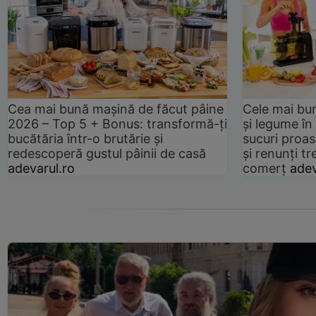
Cea mai bună mașină de făcut pâine
Cele mai bu
2026 – Top 5 + Bonus: transformă-ți
și legume în
bucătăria într-o brutărie și
sucuri proas
redescoperă gustul pâinii de casă
și renunți tr
adevarul.ro
comerț
adev