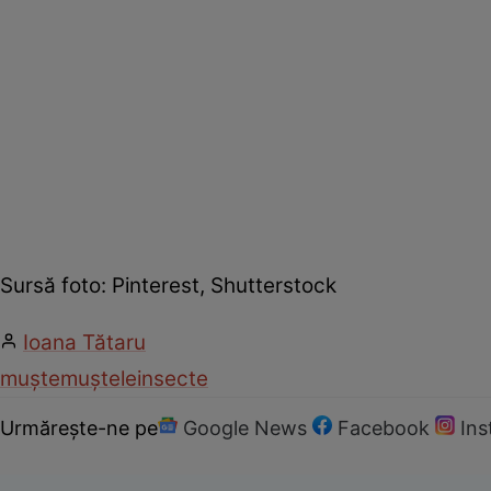
Sursă foto: Pinterest, Shutterstock
Ioana Tătaru
muște
muștele
insecte
Urmărește-ne pe
Google News
Facebook
In