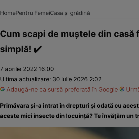
Home
Pentru Femei
Casa și grădină
Cum scapi de muștele din casă f
simplă! ✔️
7 aprilie 2022 16:00
Ultima actualizare:
30 iulie 2026 2:02
Adaugă-ne ca sursă preferată în Google
Urmă
Primăvara și-a intrat în drepturi și odată cu ace
aceste mici insecte din locuință? Te învățăm un tr