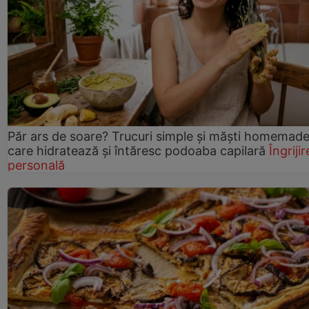
Păr ars de soare? Trucuri simple și măști homemad
care hidratează și întăresc podoaba capilară
Îngrijir
personală