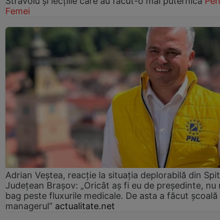
Străvoiu și lecțiile care au făcut-o mai puternică
Pen
Femei
Adrian Veștea, reacție la situația deplorabilă din Spit
Județean Brașov: „Oricât aș fi eu de președinte, nu
bag peste fluxurile medicale. De asta a făcut școală
managerul”
actualitate.net