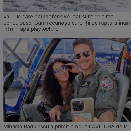
Valurile care par inofensive, dar sunt cele mai
periculoase. Cum recunoști curenții de ruptură înain
intri în apă
playtech.ro
Mihaela Rădulescu a primit o nouă LOVITURĂ de la