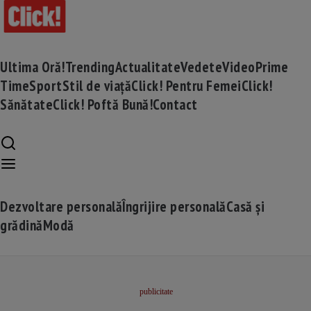
Ultima Oră!
Trending
Actualitate
Vedete
Video
Prime
Time
Sport
Stil de viață
Click! Pentru Femei
Click!
Sănătate
Click! Poftă Bună!
Contact
Dezvoltare personală
Îngrijire personală
Casă și
grădină
Modă