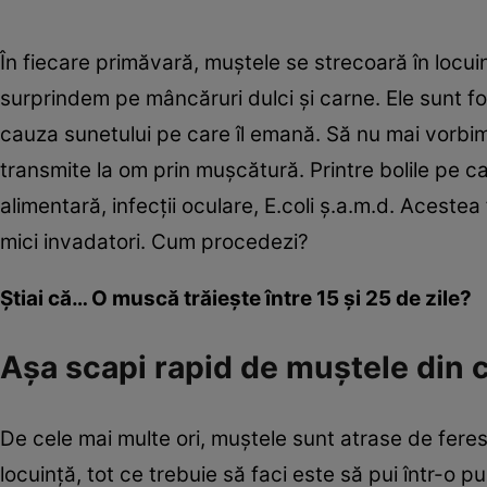
În fiecare primăvară, muștele se strecoară în locuin
surprindem pe mâncăruri dulci și carne. Ele sunt foar
cauza sunetului pe care îl emană. Să nu mai vorb
transmite la om prin mușcătură. Printre bolile pe c
alimentară, infecții oculare, E.coli ș.a.m.d. Acestea 
mici invadatori. Cum procedezi?
Știai că… O muscă trăiește între 15 și 25 de zile?
Așa scapi rapid de muștele din 
De cele mai multe ori, muștele sunt atrase de ferest
locuință, tot ce trebuie să faci este să pui într-o