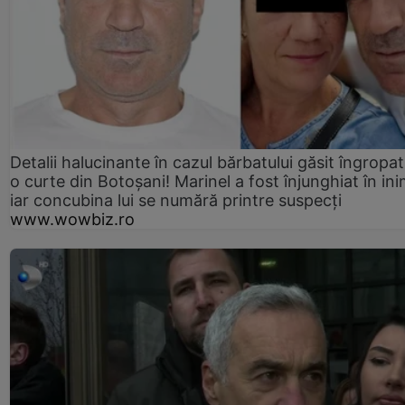
Detalii halucinante în cazul bărbatului găsit îngropat
o curte din Botoșani! Marinel a fost înjunghiat în ini
iar concubina lui se numără printre suspecți
www.wowbiz.ro