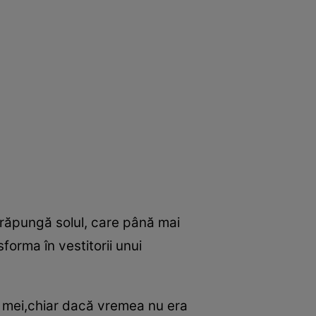
străpungă solul, care până mai
sforma în vestitorii unui
or mei,chiar dacă vremea nu era