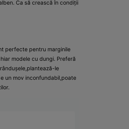
alben. Ca să crească în condiţii
nt perfecte pentru marginile
 chiar modele cu dungi. Preferă
 brânduşele,plantează-le
de un mov inconfundabil,poate
lor.