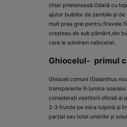
chiar prietenoasă.Odată cu topi
ajutor bulbilor de zambile şi d
mult prea grei pentru firavele fi
creşteau de sub pământ,din bulb
care le admiram neîncetat.
Ghiocelul- primul c
Ghioceii comuni (Galanthus nival
transparente în lumina soarelui 
consideraţi vestitorii oficiali a
2-3 frunze pe mica tulpină şi în
parţial sau total umbrite şi sol