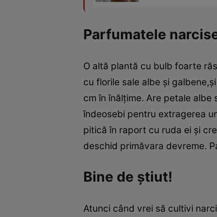
Parfumatele narcis
O altă plantă cu bulb foarte ră
cu florile sale albe şi galbene
cm în înălţime. Are petale albe 
îndeosebi pentru extragerea un
pitică în raport cu ruda ei şi cr
deschid primăvara devreme. Pa
Bine de ştiut!
Atunci când vrei să cultivi narc