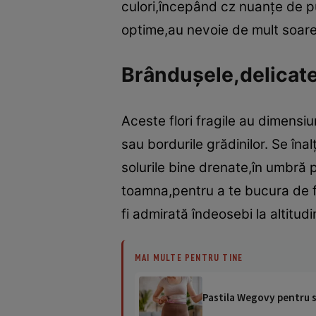
culori,începând cz nuanţe de pu
optime,au nevoie de mult soare ş
Brânduşele,delicate
Aceste flori fragile au dimensi
sau bordurile grădinilor. Se îna
solurile bine drenate,în umbră 
toamna,pentru a te bucura de 
fi admirată îndeosebi la altitud
MAI MULTE PENTRU TINE
Pastila Wegovy pentru sl