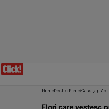
Ultima Oră!
Trending
Actualitate
Vedete
Video
Prime Ti
Home
Pentru Femei
Casa și grădi
Flori care vestesc 