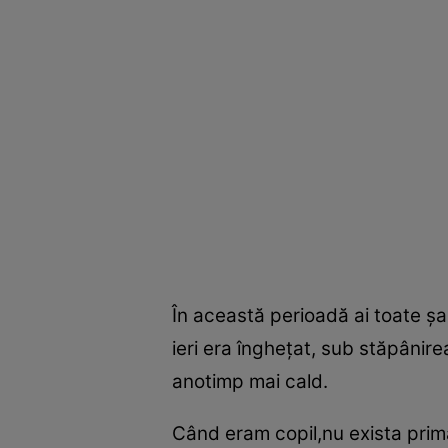
În această perioadă ai toate şa
ieri era îngheţat, sub stăpânirea 
anotimp mai cald.
Când eram copil,nu exista primă