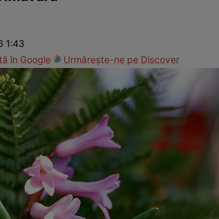
Modă
6 1:43
ă în Google
Urmărește-ne pe Discover