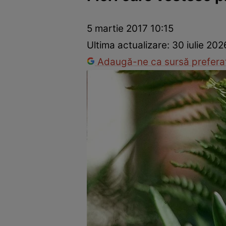
Dezvoltare personală
Îngrijire personală
Casă și grădină
5 martie 2017 10:15
Ultima actualizare:
30 iulie 202
Adaugă-ne ca sursă preferat