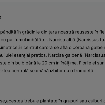
e
spândită în grădinile din ţara noastră reuşeşte în 
,şi cu parfumul îmbătător. Narcisa albă (Narcissus t
simetrice,în centrul cărora se află o coroană galben
ui ulei esenţial preţios. Narcisa galbenă (Narciss
eşte din bulb până la 20 cm în înălţime. Florile ei su
rtea centrală seamănă izbitor cu o trompetă.
ise,acestea trebuie plantate în grupuri sau cuiburi 