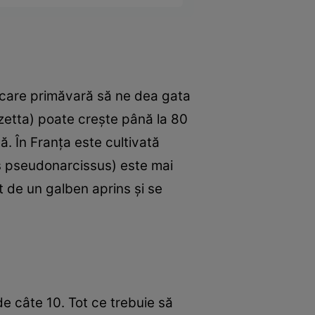
fiecare primăvară să ne dea gata
azetta) poate creşte până la 80
ă. În Franţa este cultivată
us pseudonarcissus) este mai
nt de un galben aprins şi se
de câte 10. Tot ce trebuie să