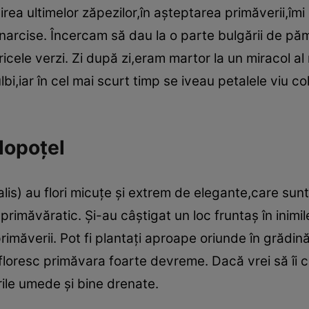
rea ultimelor zăpezilor,în aşteptarea primăverii,î
e narcise. Încercam să dau la o parte bulgării de p
ricele verzi. Zi după zi,eram martor la un miracol al n
i,iar în cel mai scurt timp se iveau petalele viu c
lopoţel
is) au flori micuţe şi extrem de elegante,care sunt 
primăvăratic. Şi-au câştigat un loc fruntaş în inimi
i primăverii. Pot fi plantaţi aproape oriunde în grădi
floresc primăvara foarte devreme. Dacă vrei să îi cu
urile umede şi bine drenate.