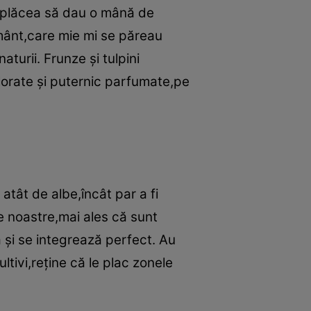
mi plăcea să dau o mână de
ământ,care mie mi se păreau
aturii. Frunze şi tulpini
olorate şi puternic parfumate,pe
atât de albe,încât par a fi
le noastre,mai ales că sunt
nă şi se integrează perfect. Au
ltivi,reţine că le plac zonele