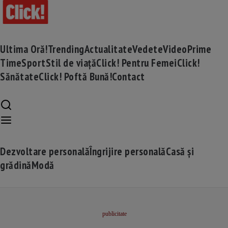
Ultima Oră!
Trending
Actualitate
Vedete
Video
Prime
Time
Sport
Stil de viață
Click! Pentru Femei
Click!
Sănătate
Click! Poftă Bună!
Contact
Dezvoltare personală
Îngrijire personală
Casă și
grădină
Modă