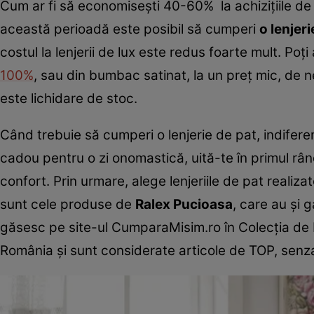
Cum ar fi să economiseşti 40-60% la achiziţiile de
această perioadă este posibil să cumperi
o lenjeri
costul la lenjerii de lux este redus foarte mult. Po
100%
, sau din bumbac satinat, la un preţ mic, de 
este lichidare de stoc.
Când trebuie să cumperi o lenjerie de pat, indifer
cadou pentru o zi onomastică, uită-te în primul rând
confort. Prin urmare, alege lenjeriile de pat rea
sunt cele produse de
Ralex Pucioasa
, care au şi
găsesc pe site-ul CumparaMisim.ro în Colecţia de L
România şi sunt considerate articole de TOP, senza