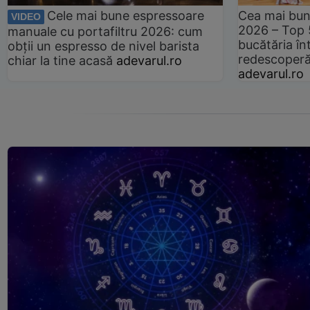
Cele mai bune espressoare
Cea mai bun
VIDEO
2026 – Top 
manuale cu portafiltru 2026: cum
bucătăria înt
obții un espresso de nivel barista
redescoperă 
chiar la tine acasă
adevarul.ro
adevarul.ro