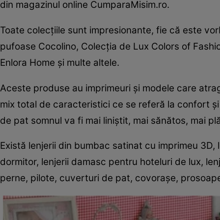
din magazinul online CumparaMisim.ro.
Toate colecţiile sunt impresionante, fie că este vo
pufoase Cocolino, Colecţia de Lux Colors of Fashio
Enlora Home şi multe altele.
Aceste produse au imprimeuri şi modele care atrag pr
mix total de caracteristici ce se referă la confort ş
de pat somnul va fi mai liniştit, mai sănătos, mai pl
Există lenjerii din bumbac satinat cu imprimeu 3D, 
dormitor, lenjerii damasc pentru hoteluri de lux, len
perne, pilote, cuverturi de pat, covoraşe, prosoap