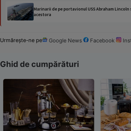
Marinarii de pe portavionul USS Abraham Lincoln su
acestora
Urmărește-ne pe
Google News
Facebook
In
Ghid de cumpărături