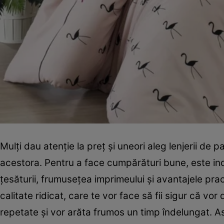
Mulţi dau atenţie la preţ şi uneori aleg lenjerii de p
acestora. Pentru a face cumpărături bune, este indica
ţesăturii, frumuseţea imprimeului şi avantajele pr
calitate ridicat, care te vor face să fii sigur că vo
repetate şi vor arăta frumos un timp îndelungat. Ast