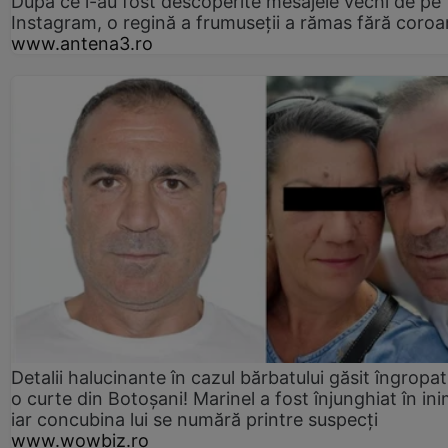
După ce i-au fost descoperite mesajele vechi de pe
Instagram, o regină a frumuseții a rămas fără coro
www.antena3.ro
Detalii halucinante în cazul bărbatului găsit îngropat
o curte din Botoșani! Marinel a fost înjunghiat în ini
iar concubina lui se numără printre suspecți
www.wowbiz.ro