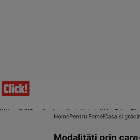
Ultima Oră!
Trending
Actualitate
Vedete
Video
Prime Ti
Home
Pentru Femei
Casa și grădi
Modalităţi prin care-