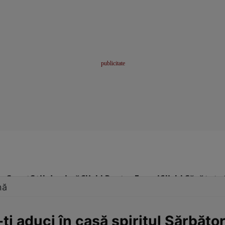
me
Sport
Stil de viață
Click! Pentru Femei
Click! Sănătate
nă
ţi aduci în casă spiritul Sărbător