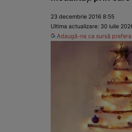
Dezvoltare personală
Îngrijire personală
Casă și grădină
23 decembrie 2016 8:55
Ultima actualizare:
30 iulie 202
Adaugă-ne ca sursă preferat