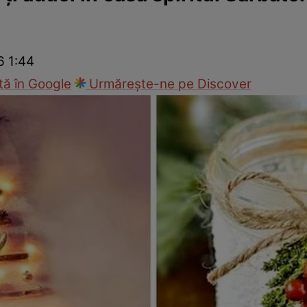
Modă
6 1:44
ă în Google
Urmărește-ne pe Discover