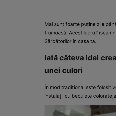
Mai sunt foarte puţine zile pân
frumoasă. Acest lucru înseamnă 
Sărbătorilor în casa ta.
Iată câteva idei cre
unei culori
În mod tradiţional,este folosit 
instalaţii cu beculeţe colorate,