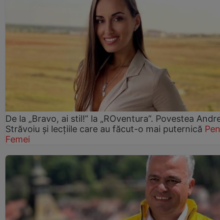
De la „Bravo, ai stil!” la „ROventura”. Povestea Andr
Străvoiu și lecțiile care au făcut-o mai puternică
Pen
Femei