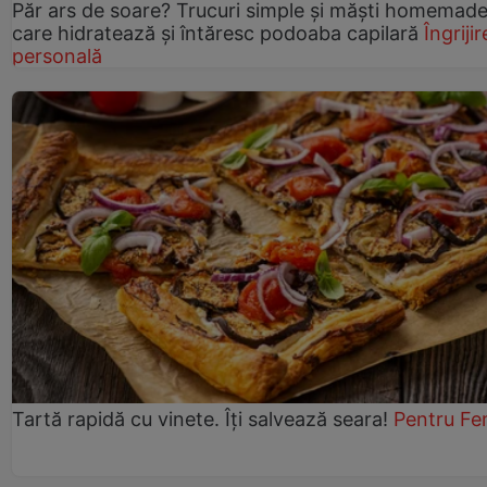
Păr ars de soare? Trucuri simple și măști homemad
care hidratează și întăresc podoaba capilară
Îngrijir
personală
Tartă rapidă cu vinete. Îți salvează seara!
Pentru Fe