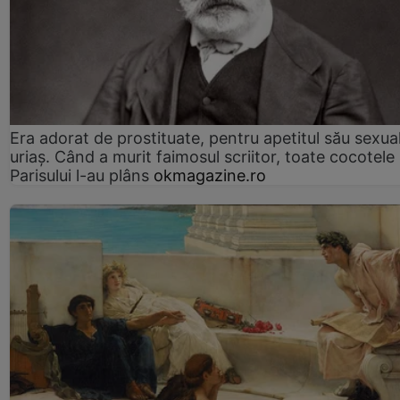
Era adorat de prostituate, pentru apetitul său sexua
uriaș. Când a murit faimosul scriitor, toate cocotele
Parisului l-au plâns
okmagazine.ro