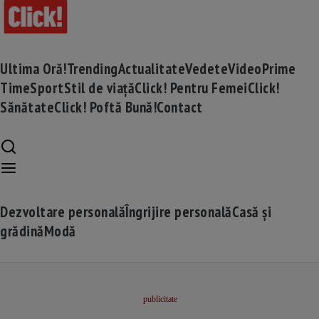
Ultima Oră!
Trending
Actualitate
Vedete
Video
Prime
Time
Sport
Stil de viață
Click! Pentru Femei
Click!
Sănătate
Click! Poftă Bună!
Contact
Dezvoltare personală
Îngrijire personală
Casă și
grădină
Modă