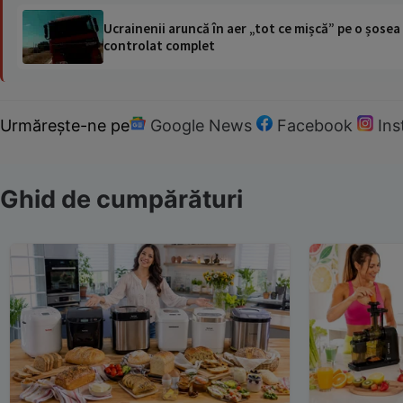
Ucrainenii aruncă în aer „tot ce mișcă” pe o șose
controlat complet
Urmărește-ne pe
Google News
Facebook
In
Ghid de cumpărături