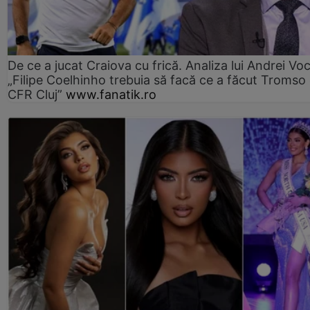
De ce a jucat Craiova cu frică. Analiza lui Andrei Voc
„Filipe Coelhinho trebuia să facă ce a făcut Tromso
CFR Cluj”
www.fanatik.ro