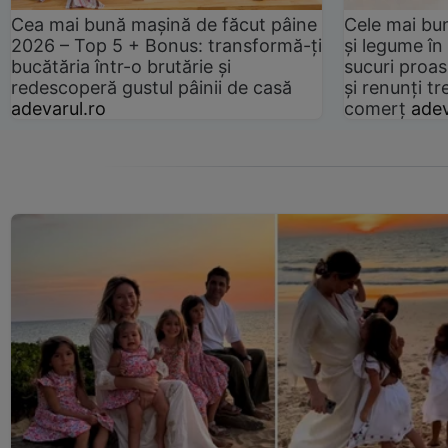
Cea mai bună mașină de făcut pâine
Cele mai bu
2026 – Top 5 + Bonus: transformă-ți
și legume în
bucătăria într-o brutărie și
sucuri proas
redescoperă gustul pâinii de casă
și renunți tr
adevarul.ro
comerț
adev