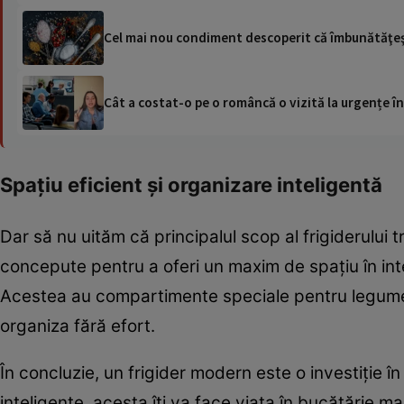
Cel mai nou condiment descoperit că îmbunătăţeşt
Cât a costat-o pe o româncă o vizită la urgențe în
Spațiu eficient și organizare inteligentă
Dar să nu uităm că principalul scop al frigiderului t
concepute pentru a oferi un maxim de spațiu în interi
Acestea au compartimente speciale pentru legume, f
organiza fără efort.
În concluzie, un frigider modern este o investiție î
inteligente, acesta îți va face viața în bucătărie ma