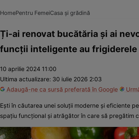
Home
Pentru Femei
Casa și grădină
Ți-ai renovat bucătăria și ai ne
funcții inteligente au frigiderel
10 aprilie 2024 11:00
Ultima actualizare:
30 iulie 2026 2:03
Adaugă-ne ca sursă preferată în Google
Urmă
Ești în căutarea unei soluții moderne și eficiente 
spațiu funcțional și atrăgător în care să pregătim ce