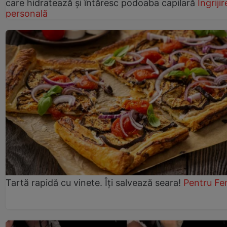
care hidratează și întăresc podoaba capilară
Îngrijir
personală
Tartă rapidă cu vinete. Îți salvează seara!
Pentru Fe