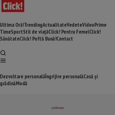
Ultima Oră!
Trending
Actualitate
Vedete
Video
Prime
Time
Sport
Stil de viață
Click! Pentru Femei
Click!
Sănătate
Click! Poftă Bună!
Contact
Dezvoltare personală
Îngrijire personală
Casă și
grădină
Modă