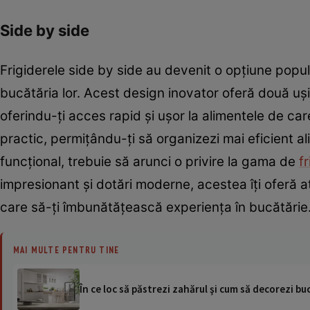
Side by side
Frigiderele side by side au devenit o opțiune popu
bucătăria lor. Acest design inovator oferă două uși
oferindu-ți acces rapid și ușor la alimentele de ca
practic, permițându-ți să organizezi mai eficient al
funcțional, trebuie să arunci o privire la gama de
f
impresionant și dotări moderne, acestea îți oferă a
care să-ți îmbunătățească experiența în bucătărie
MAI MULTE PENTRU TINE
În ce loc să păstrezi zahărul şi cum să decorezi bu