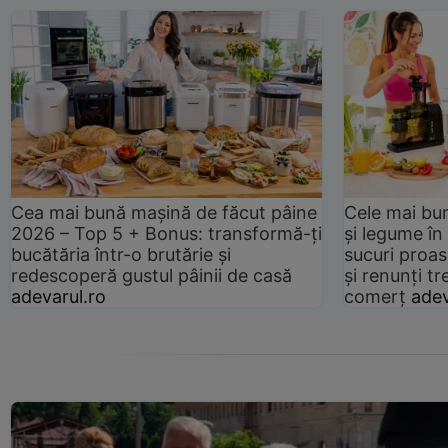
Cea mai bună mașină de făcut pâine
Cele mai bu
2026 – Top 5 + Bonus: transformă-ți
și legume în
bucătăria într-o brutărie și
sucuri proas
redescoperă gustul pâinii de casă
și renunți tr
adevarul.ro
comerț
adev