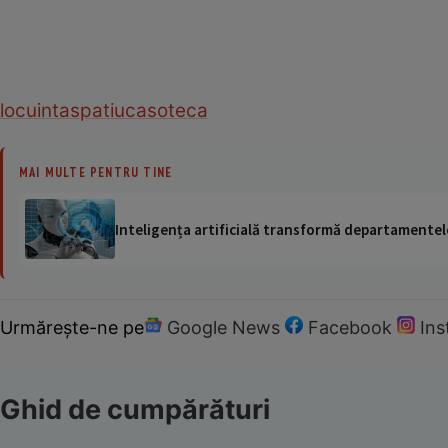
locuinta
spatiu
casoteca
MAI MULTE PENTRU TINE
Inteligența artificială transformă departamentele
Urmărește-ne pe
Google News
Facebook
In
Ghid de cumpărături