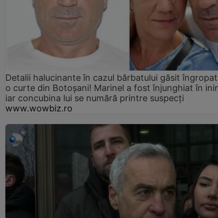
Detalii halucinante în cazul bărbatului găsit îngropat
o curte din Botoșani! Marinel a fost înjunghiat în ini
iar concubina lui se numără printre suspecți
www.wowbiz.ro