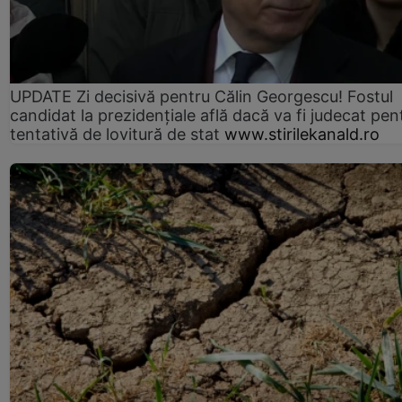
UPDATE Zi decisivă pentru Călin Georgescu! Fostul
candidat la prezidențiale află dacă va fi judecat pen
tentativă de lovitură de stat
www.stirilekanald.ro