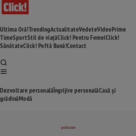
Ultima Oră!
Trending
Actualitate
Vedete
Video
Prime
Time
Sport
Stil de viață
Click! Pentru Femei
Click!
Sănătate
Click! Poftă Bună!
Contact
Dezvoltare personală
Îngrijire personală
Casă și
grădină
Modă