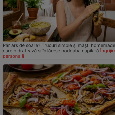
Păr ars de soare? Trucuri simple și măști homemad
care hidratează și întăresc podoaba capilară
Îngrijir
personală