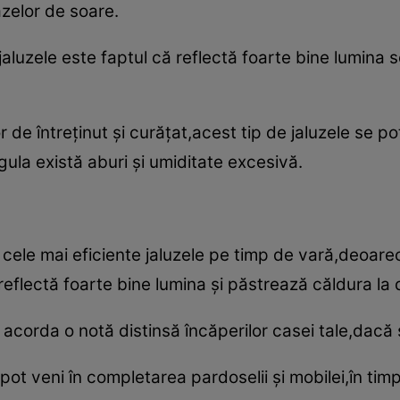
zelor de soare.
jaluzele este faptul că reflectă foarte bine lumina 
e întreţinut şi curăţat,acest tip de jaluzele se pot
ula există aburi şi umiditate excesivă.
e cele mai eficiente jaluzele pe timp de vară,deoar
 reflectă foarte bine lumina şi păstrează căldura la 
t acorda o notă distinsă încăperilor casei tale,dacă 
ot veni în completarea pardoselii şi mobilei,în timp