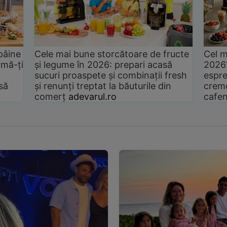
pâine
Cele mai bune storcătoare de fructe
Cel m
rmă-ți
și legume în 2026: prepari acasă
2026
sucuri proaspete și combinații fresh
espre
să
și renunți treptat la băuturile din
cremo
comerț
adevarul.ro
cafen