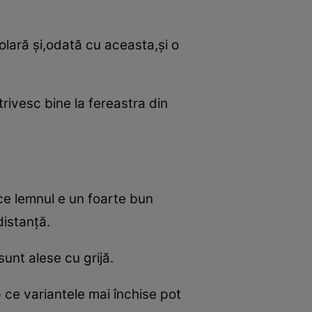
solară şi,odată cu aceasta,şi o
rivesc bine la fereastra din
ece lemnul e un foarte bun
distanţă.
sunt alese cu grijă.
 ce variantele mai închise pot