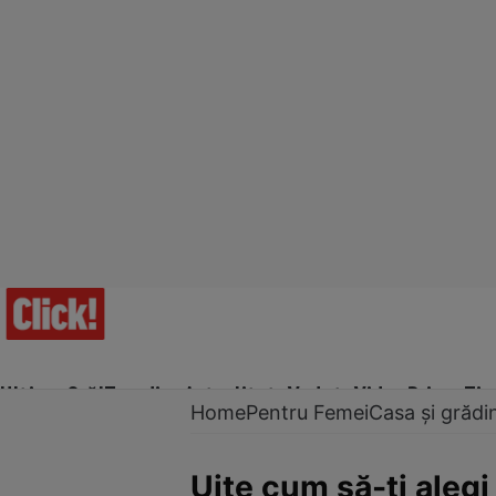
Ultima Oră!
Trending
Actualitate
Vedete
Video
Prime Ti
Home
Pentru Femei
Casa și grădi
Uite cum să-ţi alegi 