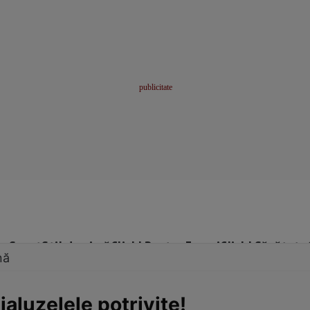
me
Sport
Stil de viață
Click! Pentru Femei
Click! Sănătate
nă
jaluzelele potrivite!