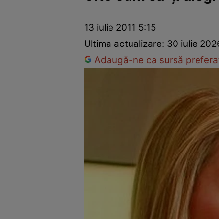
Dezvoltare personală
Îngrijire personală
Casă și grădină
13 iulie 2011 5:15
Ultima actualizare:
30 iulie 202
Adaugă-ne ca sursă preferat