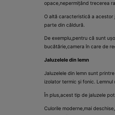
opace,nepermiţând trecerea ra
O altă caracteristică a acestor 
parte din căldură.
De exemplu,pentru că sunt uşor d
bucătărie,camera în care de reg
Jaluzelele din lemn
Jaluzelele din lemn sunt printr
izolator termic şi fonic. Lemnul
În plus,acest tip de jaluzele po
Culorile moderne,mai deschise,p