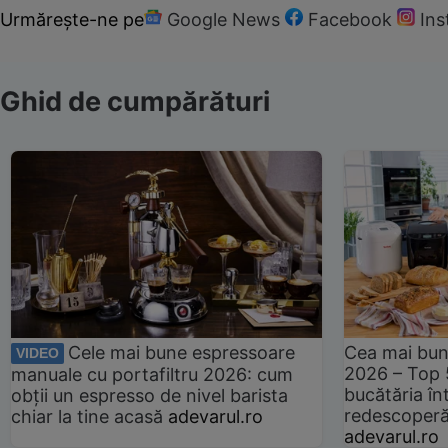
Urmărește-ne pe
Google News
Facebook
In
Ghid de cumpărături
Cele mai bune espressoare
Cea mai bun
VIDEO
2026 – Top 
manuale cu portafiltru 2026: cum
bucătăria înt
obții un espresso de nivel barista
redescoperă 
chiar la tine acasă
adevarul.ro
adevarul.ro