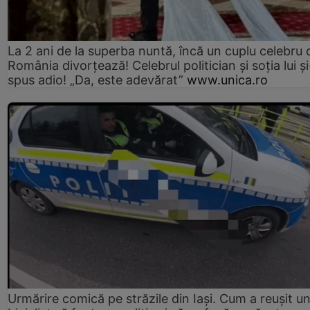
La 2 ani de la superba nuntă, încă un cuplu celebru 
România divorțează! Celebrul politician și soția lui ș
spus adio! „Da, este adevărat”
www.unica.ro
Urmărire comică pe străzile din Iași. Cum a reușit u