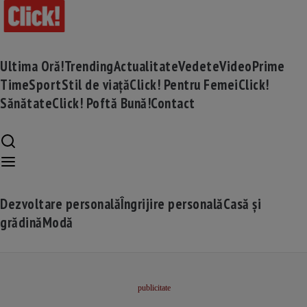
Ultima Oră!
Trending
Actualitate
Vedete
Video
Prime
Time
Sport
Stil de viață
Click! Pentru Femei
Click!
Sănătate
Click! Poftă Bună!
Contact
Dezvoltare personală
Îngrijire personală
Casă și
grădină
Modă