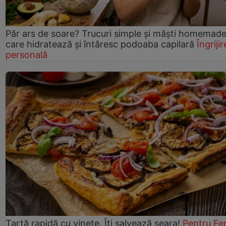
Păr ars de soare? Trucuri simple și măști homemad
care hidratează și întăresc podoaba capilară
Îngrijir
personală
Tartă rapidă cu vinete. Îți salvează seara!
Pentru Fe