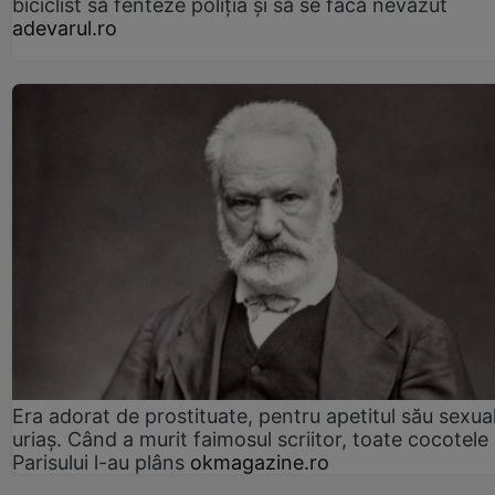
biciclist să fenteze poliția și să se facă nevăzut
adevarul.ro
Era adorat de prostituate, pentru apetitul său sexua
uriaș. Când a murit faimosul scriitor, toate cocotele
Parisului l-au plâns
okmagazine.ro