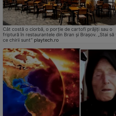
Cât costă o ciorbă, o porţie de cartofi prăjiţi sau o
friptură în restaurantele din Bran şi Braşov. „Stai să
ce chirii sunt”
playtech.ro