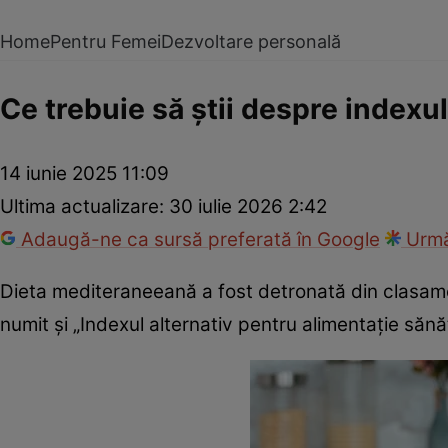
Home
Pentru Femei
Dezvoltare personală
Ce trebuie să știi despre indexu
14 iunie 2025 11:09
Ultima actualizare:
30 iulie 2026 2:42
Adaugă-ne ca sursă preferată în Google
Urmă
Dieta mediteraneeană a fost detronată din clasamen
numit și „Indexul alternativ pentru alimentație să