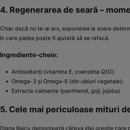
4. Regenerarea de seară – momen
Chiar dacă nu te-ai ars, expunerea la soare determ
în care pielea poate fi ajutată să se refacă.
Ingrediente-cheie:
Antioxidanți (vitamina E, coenzima Q10);
Omega-3 și Omega-6 (din uleiuri vegetale);
Extracte calmante (panthenol, goji, jojoba).
5. Cele mai periculoase mituri d
Diana Baicu demontează câteva idei greșite care p