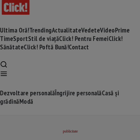
Ultima Oră!
Trending
Actualitate
Vedete
Video
Prime
Time
Sport
Stil de viață
Click! Pentru Femei
Click!
Sănătate
Click! Poftă Bună!
Contact
Dezvoltare personală
Îngrijire personală
Casă și
grădină
Modă