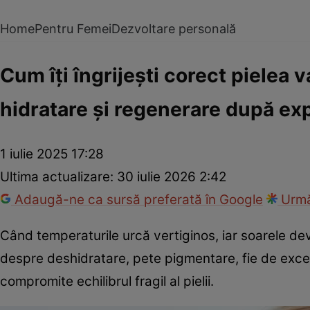
Home
Pentru Femei
Dezvoltare personală
Cum îți îngrijești corect pielea 
hidratare și regenerare după ex
1 iulie 2025 17:28
Ultima actualizare:
30 iulie 2026 2:42
Adaugă-ne ca sursă preferată în Google
Urmă
Când temperaturile urcă vertiginos, iar soarele dev
despre deshidratare, pete pigmentare, fie de exces
compromite echilibrul fragil al pielii.