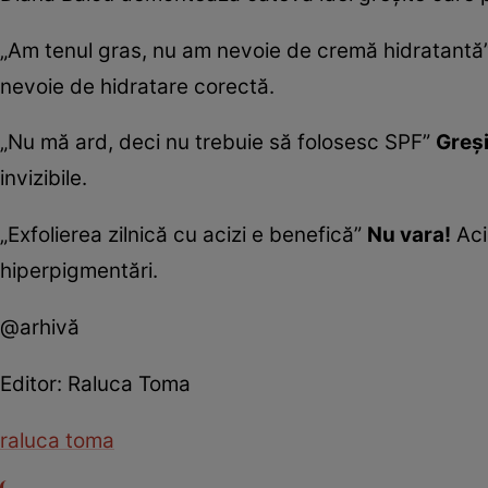
„Am tenul gras, nu am nevoie de cremă hidratantă
nevoie de hidratare corectă.
„Nu mă ard, deci nu trebuie să folosesc SPF”
Greși
invizibile.
„Exfolierea zilnică cu acizi e benefică”
Nu vara!
Aciz
hiperpigmentări.
@arhivă
Editor: Raluca Toma
raluca toma