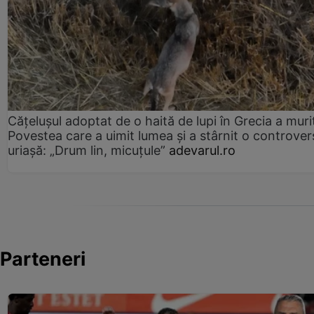
Cățelușul adoptat de o haită de lupi în Grecia a muri
Povestea care a uimit lumea și a stârnit o controver
uriașă: „Drum lin, micuțule”
adevarul.ro
Parteneri