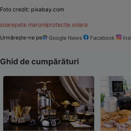
Foto credit: pixabay.com
soare
pete maronii
protectie solara
Urmărește-ne pe
Google News
Facebook
In
Ghid de cumpărături