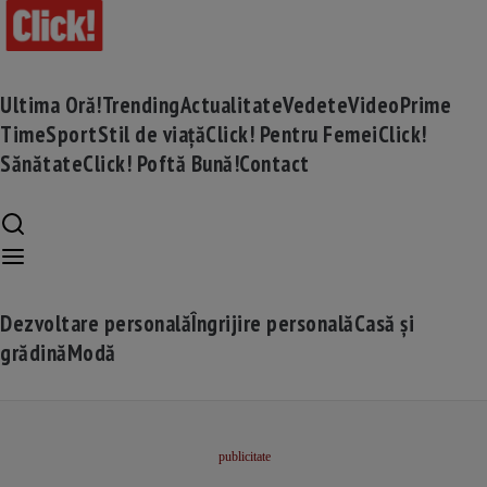
Ultima Oră!
Trending
Actualitate
Vedete
Video
Prime
Time
Sport
Stil de viață
Click! Pentru Femei
Click!
Sănătate
Click! Poftă Bună!
Contact
Dezvoltare personală
Îngrijire personală
Casă și
grădină
Modă