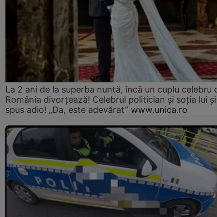
La 2 ani de la superba nuntă, încă un cuplu celebru 
România divorțează! Celebrul politician și soția lui ș
spus adio! „Da, este adevărat”
www.unica.ro