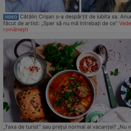
Cătălin Crișan s-a despărțit de iubita sa. Anu
VIDEO
făcut de artist: „Sper să nu mă întrebați de ce”
Vede
românești
„Taxa de turist” sau prețul normal al vacanței? „Nu 