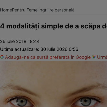
Home
Pentru Femei
Îngrijire personală
4 modalităţi simple de a scăpa 
26 iulie 2018 18:44
Ultima actualizare:
30 iulie 2026 0:56
Adaugă-ne ca sursă preferată în Google
Urmă