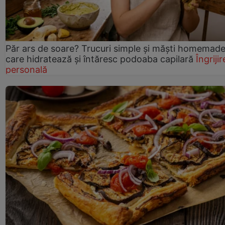
Păr ars de soare? Trucuri simple și măști homemad
care hidratează și întăresc podoaba capilară
Îngrijir
personală