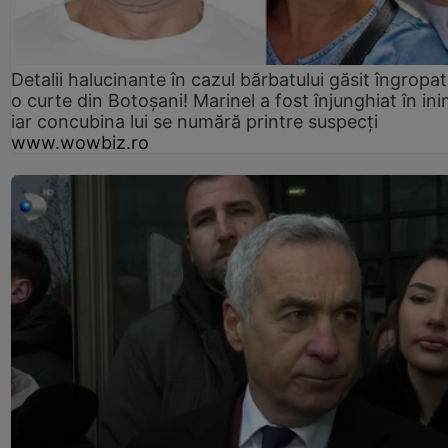
Detalii halucinante în cazul bărbatului găsit îngropat
o curte din Botoșani! Marinel a fost înjunghiat în ini
iar concubina lui se numără printre suspecți
www.wowbiz.ro