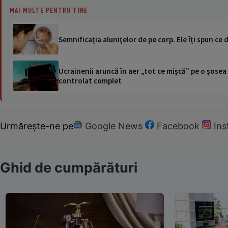
MAI MULTE PENTRU TINE
Semnificaţia aluniţelor de pe corp. Ele îţi spun ce 
Ucrainenii aruncă în aer „tot ce mișcă” pe o șose
controlat complet
Urmărește-ne pe
Google News
Facebook
In
Ghid de cumpărături