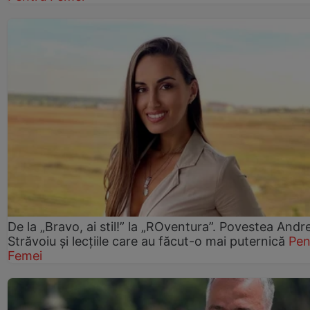
De la „Bravo, ai stil!” la „ROventura”. Povestea Andr
Străvoiu și lecțiile care au făcut-o mai puternică
Pen
Femei