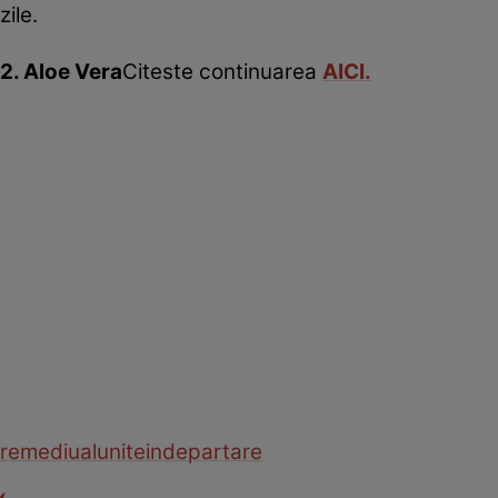
zile.
2. Aloe Vera
Citeste continuarea
AICI.
remediu
alunite
indepartare