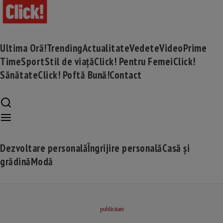
Ultima Oră!
Trending
Actualitate
Vedete
Video
Prime
Time
Sport
Stil de viață
Click! Pentru Femei
Click!
Sănătate
Click! Poftă Bună!
Contact
Dezvoltare personală
Îngrijire personală
Casă și
grădină
Modă