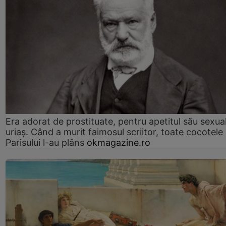
Era adorat de prostituate, pentru apetitul său sexua
uriaș. Când a murit faimosul scriitor, toate cocotele
Parisului l-au plâns
okmagazine.ro