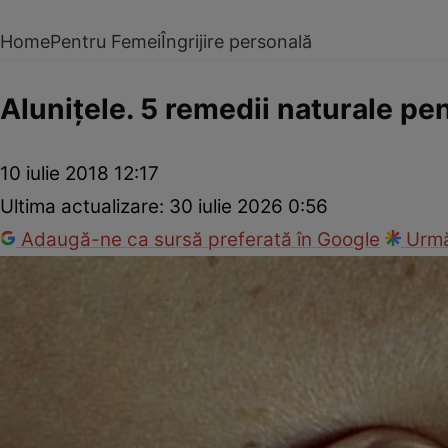
Home
Pentru Femei
Îngrijire personală
Aluniţele. 5 remedii naturale pe
10 iulie 2018 12:17
Ultima actualizare:
30 iulie 2026 0:56
Adaugă-ne ca sursă preferată în Google
Urmă