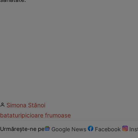
Simona Stănoi
bataturi
picioare frumoase
Urmărește-ne pe
Google News
Facebook
In