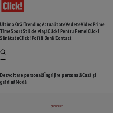
Ultima Oră!
Trending
Actualitate
Vedete
Video
Prime
Time
Sport
Stil de viață
Click! Pentru Femei
Click!
Sănătate
Click! Poftă Bună!
Contact
Dezvoltare personală
Îngrijire personală
Casă și
grădină
Modă