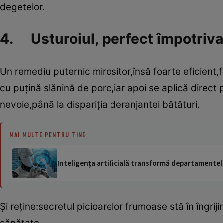
degetelor.
4. Usturoiul, perfect împotriva
Un remediu puternic mirositor,însă foarte eficient,fo
cu puţină slănină de porc,iar apoi se aplică direct
nevoie,până la dispariţia deranjantei bătături.
MAI MULTE PENTRU TINE
Inteligența artificială transformă departamentele
Şi reţine:secretul picioarelor frumoase stă în îngrij
sănătate.