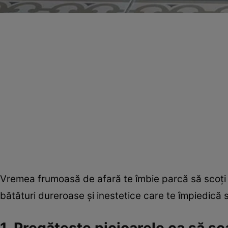
Vremea frumoasă de afară te îmbie parcă să scoţi d
bătături dureroase şi inestetice care te împiedică 