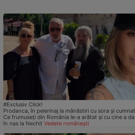
#Exclusiv Click!
Prodanca, în pelerinaj la mănăstiri cu sora și cumnat
Ce frumuseți din România le-a arătat și cu cine a da
în nas la Nechit
Vedete românești