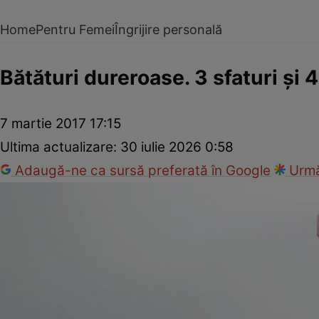
Home
Pentru Femei
Îngrijire personală
Bătături dureroase. 3 sfaturi şi 
7 martie 2017 17:15
Ultima actualizare:
30 iulie 2026 0:58
Adaugă-ne ca sursă preferată în Google
Urmă