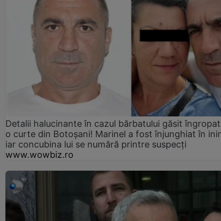
Detalii halucinante în cazul bărbatului găsit îngropat
o curte din Botoșani! Marinel a fost înjunghiat în ini
iar concubina lui se numără printre suspecți
www.wowbiz.ro