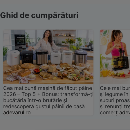
Ghid de cumpărături
Cea mai bună mașină de făcut pâine
Cele mai bu
2026 – Top 5 + Bonus: transformă-ți
și legume în
bucătăria într-o brutărie și
sucuri proas
redescoperă gustul pâinii de casă
și renunți tr
adevarul.ro
comerț
adev