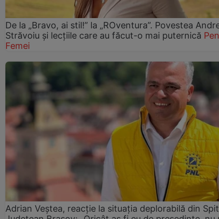
De la „Bravo, ai stil!” la „ROventura”. Povestea Andr
Străvoiu și lecțiile care au făcut-o mai puternică
Pen
Femei
Adrian Veștea, reacție la situația deplorabilă din Spit
Județean Brașov: „Oricât aș fi eu de președinte, nu