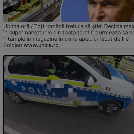
Ultima oră / Toți românii trebuie să știe! Decizie maj
în supermarketurile din toată țara! Ce urmează să s
întâmple în magazine în urma apelului făcut de Ilie
Bolojan
www.unica.ro