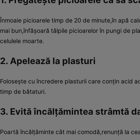
1. Pregăteşte picioarele ca să s
Înmoaie picioarele timp de 20 de minute,în apă cal
mai bun,înfăşoară tălpile picioarelor în pungi de pl
celulele moarte.
2. Apelează la plasturi
Foloseşte cu încredere plasturii care conţin acid ace
timp de bătaturi.
3. Evită încălţămintea strâmtă d
Poartă încălţăminte cât mai comodă,renunţă la cea c