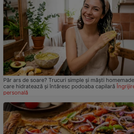
Păr ars de soare? Trucuri simple și măști homemad
care hidratează și întăresc podoaba capilară
Îngrijir
personală