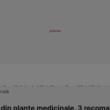
me
Sport
Stil de viață
Click! Pentru Femei
Click! Sănătate
onală
e din plante medicinale. 3 recom