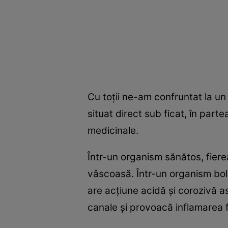
Cu toţii ne-am confruntat la un
situat direct sub ficat, în part
medicinale.
Într-un organism sănătos, fierea
vâscoasă. Într-un organism boln
are acţiune acidă şi corozivă 
canale şi provoacă inflamarea fica