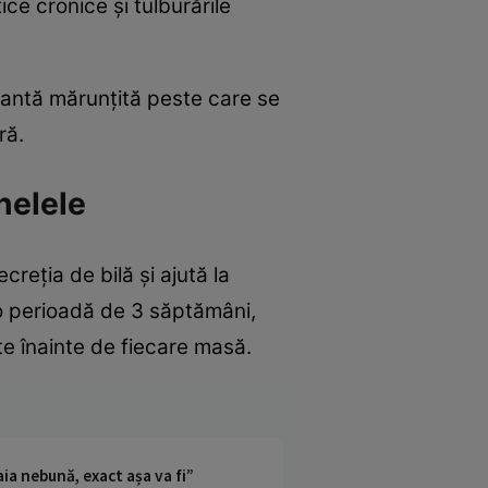
ice cronice şi tulburările
plantă mărunţită peste care se
ră.
nelele
reţia de bilă şi ajută la
 o perioadă de 3 săptămâni,
ute înainte de fiecare masă.
ia nebună, exact așa va fi”