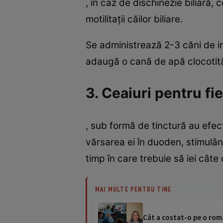
, în caz de dischinezie biliară, 
motilitaţii căilor biliare.
Se administrează 2-3 căni de in
adaugă o cană de apă clocotită
3. Ceaiuri pentru fi
, sub formă de tinctură au efect
vărsarea ei în duoden, stimulân
timp în care trebuie să iei câte
MAI MULTE PENTRU TINE
Cât a costat-o pe o româ