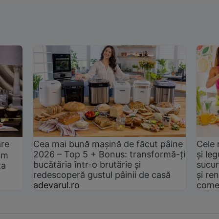
are
Cea mai bună mașină de făcut pâine
Cele 
2026 – Top 5 + Bonus: transformă-ți
și le
um
bucătăria într-o brutărie și
sucur
ta
redescoperă gustul pâinii de casă
și ren
adevarul.ro
come