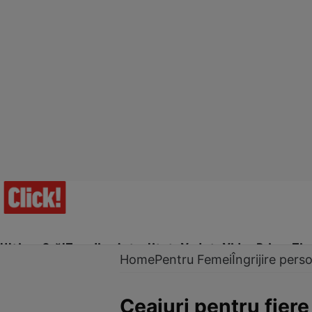
Ultima Oră!
Trending
Actualitate
Vedete
Video
Prime Ti
Home
Pentru Femei
Îngrijire pers
Ceaiuri pentru fier