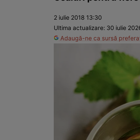
Dezvoltare personală
Îngrijire personală
Casă și grădină
2 iulie 2018 13:30
Ultima actualizare:
30 iulie 202
Adaugă-ne ca sursă preferat