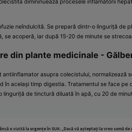
colecistita dimininuează procesele inflamatorii hepat
fuzie neîndulcită. Se prepară dintr-o linguriţă de 
, se acoperă, iar după 15-20 de minute se strecoa
ere din plante medicinale - Gălbe
 antiinflamator asupra colecistului, normalizează sec
d în acelaşi timp digestia. Tratamentul se face pe
 o linguriţă de tinctură diluată în apă, cu 20 de min
ncă o vizită la urgențe în SUA: „Dacă vă așteptați la vreo sumă de a