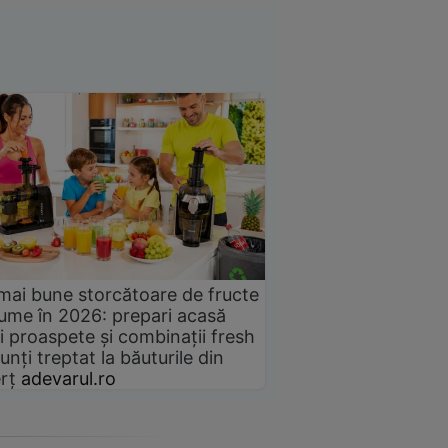
mai bune storcătoare de fructe
gume în 2026: prepari acasă
i proaspete și combinații fresh
unți treptat la băuturile din
rț
adevarul.ro