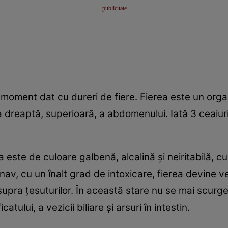
 moment dat cu dureri de fiere. Fierea este un org
ea dreaptă, superioară, a abdomenului. Iată 3 ceaiuri
 este de culoare galbenă, alcalină şi neiritabilă, c
av, cu un înalt grad de intoxicare, fierea devine v
asupra ţesuturilor. În această stare nu se mai scur
tului, a vezicii biliare şi arsuri în intestin.