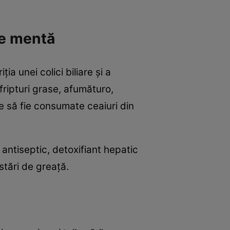
de mentă
a unei colici biliare şi a
fripturi grase, afumăturo,
te să fie consumate ceaiuri din
 antiseptic, detoxifiant hepatic
stări de greaţă.