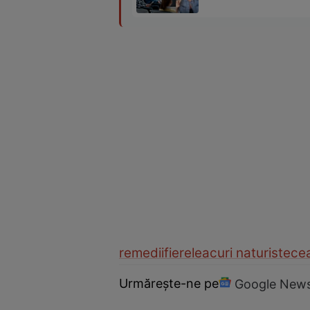
remedii
fiere
leacuri naturiste
cea
Urmărește-ne pe
Google New