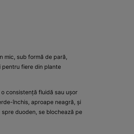
an mic, sub formă de pară,
 pentru fiere din plante
u o consistenţă fluidă sau uşor
erde-închis, aproape neagră, şi
ge spre duoden, se blochează pe