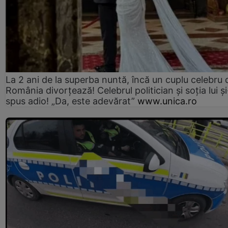
La 2 ani de la superba nuntă, încă un cuplu celebru 
România divorțează! Celebrul politician și soția lui ș
spus adio! „Da, este adevărat”
www.unica.ro