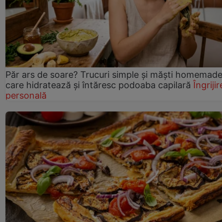
Păr ars de soare? Trucuri simple și măști homemad
care hidratează și întăresc podoaba capilară
Îngrijir
personală