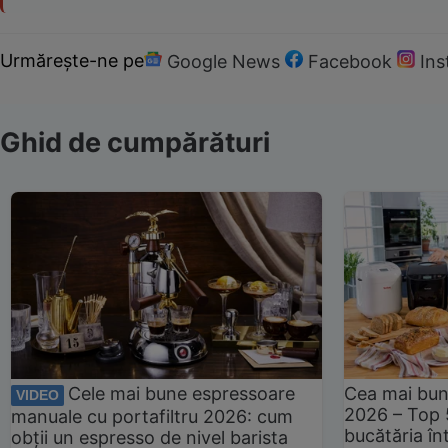
Urmărește-ne pe
Google News
Facebook
In
Ghid de cumpărături
Cele mai bune espressoare
Cea mai bun
VIDEO
2026 – Top 
manuale cu portafiltru 2026: cum
bucătăria înt
obții un espresso de nivel barista