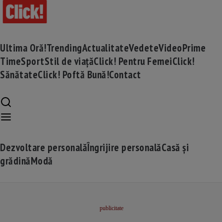
Ultima Oră!
Trending
Actualitate
Vedete
Video
Prime
Time
Sport
Stil de viață
Click! Pentru Femei
Click!
Sănătate
Click! Poftă Bună!
Contact
Dezvoltare personală
Îngrijire personală
Casă și
grădină
Modă