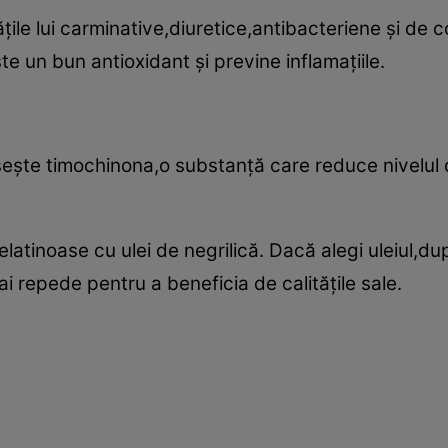
ăţile lui carminative,diuretice,antibacteriene şi de c
e un bun antioxidant şi previne inflamaţiile.
ăseşte timochinona,o substanţă care reduce nivelul
atinoase cu ulei de negrilică. Dacă alegi uleiul,dup
ai repede pentru a beneficia de calităţile sale.