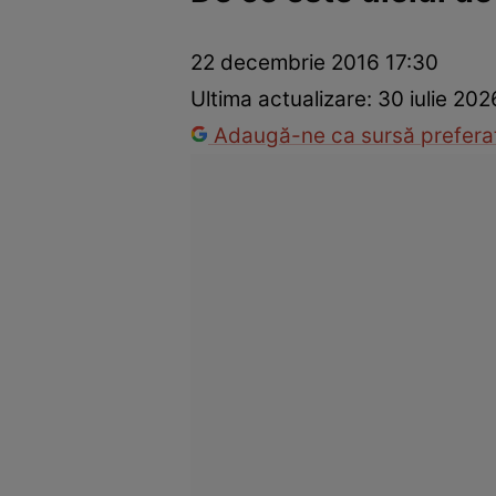
Dezvoltare personală
Îngrijire personală
Casă și grădină
22 decembrie 2016 17:30
Ultima actualizare:
30 iulie 202
Adaugă-ne ca sursă preferat