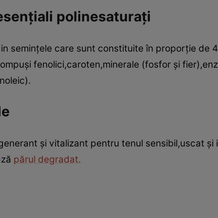
esenţiali polinesaturaţi
din seminţele care sunt constituite în proporţie de 
puşi fenolici,caroten,minerale (fosfor şi fier),enzi
noleic).
le
enerant şi vitalizant pentru tenul sensibil,uscat şi
ază
părul degradat.