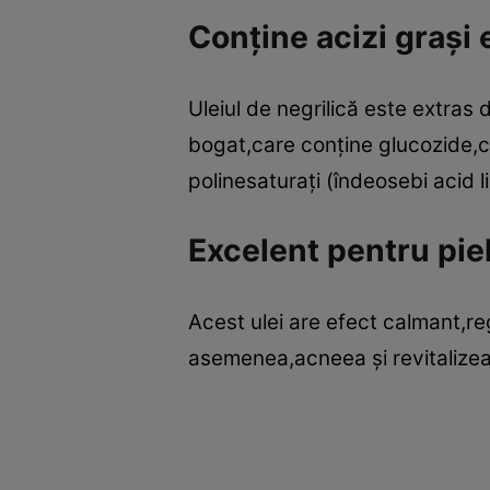
Conţine acizi graşi 
Uleiul de negrilică este extras 
bogat,care conţine glucozide,com
polinesaturaţi (îndeosebi acid li
Excelent pentru pie
Acest ulei are efect calmant,reg
asemenea,acneea şi revitalize