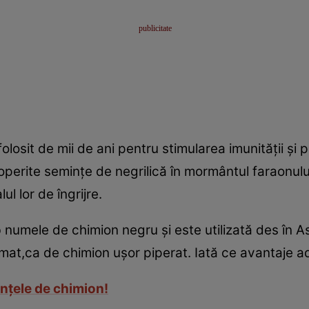
 folosit de mii de ani pentru stimularea imunităţii şi 
operite seminţe de negrilică în mormântul faraonulu
ul lor de îngrijre.
 numele de chimion negru şi este utilizată des în As
umat,ca de chimion uşor piperat. Iată ce avantaje 
nţele de chimion!