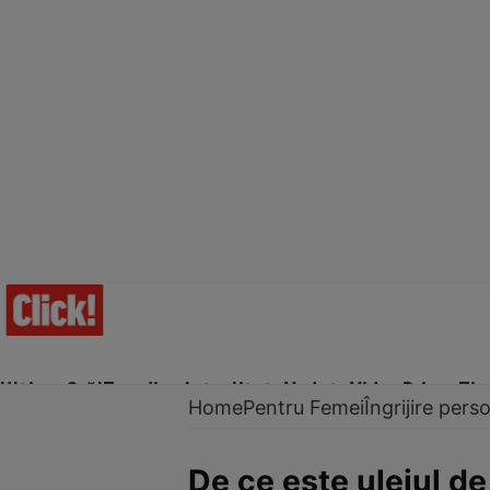
Ultima Oră!
Trending
Actualitate
Vedete
Video
Prime Ti
Home
Pentru Femei
Îngrijire pers
De ce este uleiul de