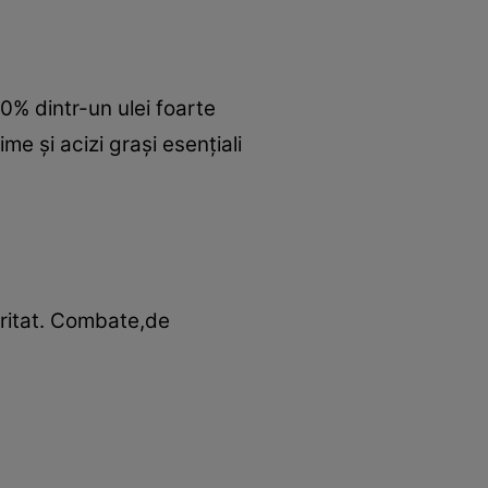
40% dintr-un ulei foarte
me şi acizi graşi esenţiali
 iritat. Combate,de