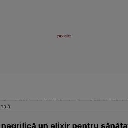
me
Sport
Stil de viață
Click! Pentru Femei
Click! Sănătate
onală
 negrilică un elixir pentru sănăta