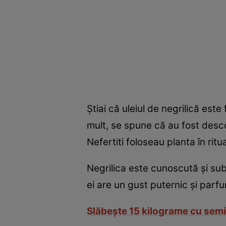
Ştiai că uleiul de negrilică este
mult, se spune că au fost desc
Nefertiti foloseau planta în ritual
Negrilica este cunoscută şi sub
ei are un gust puternic şi parf
Slăbeşte 15 kilograme cu semi