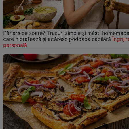
Păr ars de soare? Trucuri simple și măști homemad
care hidratează și întăresc podoaba capilară
Îngrijir
personală